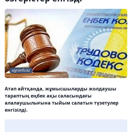
agroinfo.kz
Атап айтқанда, жұмысшыларды жолдаушы
тараптың еңбек ақы саласындағы
алалаушылығына тыйым салатын түзетулер
енгізілді.