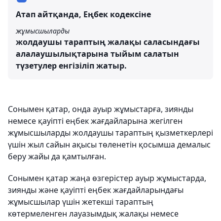
Атап айтқанда, Еңбек кодексіне
жұмысшыларды
жолдаушы тараптың жалақы саласындағы
алалаушылықтарына тыйым салатын
түзетулер енгізіліп жатыр.
Сонымен қатар, онда ауыр жұмыстарға, зиянды
немесе қауіпті еңбек жағдайларына жегілген
жұмысшыларды жолдаушы тараптың қызметкерлері
үшін жыл сайын ақысы төленетін қосымша демалыс
беру жайы да қамтылған.
Сонымен қатар жаңа өзгерістер ауыр жұмыстарда,
зиянды және қауіпті еңбек жағдайларындағы
жұмысшылар үшін жетекші тараптың
көтермеленген лауазымдық жалақы немесе