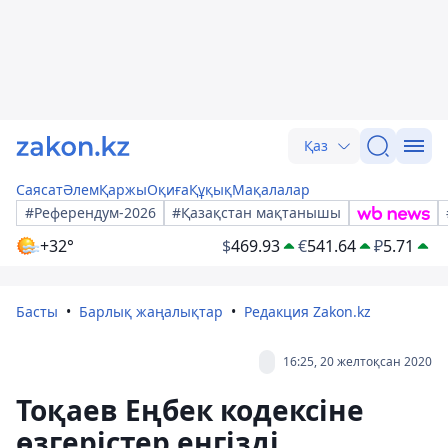
Қаз
Саясат
Әлем
Қаржы
Оқиға
Құқық
Мақалалар
#Референдум-2026
#Қазақстан мақтанышы
+32°
$
469.93
€
541.64
₽
5.71
Басты
Барлық жаңалықтар
Редакция Zakon.kz
16:25, 20 желтоқсан 2020
Тоқаев Еңбек кодексіне
өзгерістер енгізді