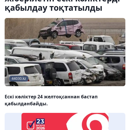
қабылдау тоқтатылды
44030.kz
Ескі көліктер 24 желтоқсаннан бастап
қабылданбайды.