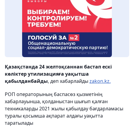
Қазақстанда 24 желтоқсаннан бастап ескі
көліктер утилизацияға уақытша
қабылданбайды
, деп хабарлайды
zakon.kz.
РОП операторының баспасөз қызметінің
хабарлауынша, қолданыстан шығып қалған
техникаларды 2021 жылы қабылдау бағдарламасы
туралы қосымша ақпарат алдағы уақытта
таратылады