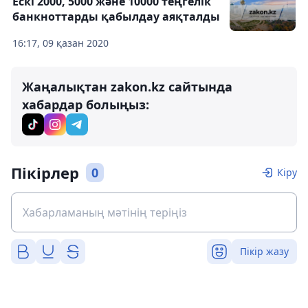
Ескі 2000, 5000 және 10000 теңгелік
банкноттарды қабылдау аяқталды
16:17, 09 қазан 2020
Жаңалықтан zakon.kz сайтында
хабардар болыңыз:
Пікірлер
0
Кіру
Пікір жазу