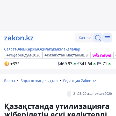
Қаз
Саясат
Әлем
Қаржы
Оқиға
Құқық
Мақалалар
#Референдум-2026
#Қазақстан мақтанышы
+33°
$
469.93
€
541.64
₽
5.71
Басты
Барлық жаңалықтар
Редакция Zakon.kz
21:03, 20 желтоқсан 2020
Қазақстанда утилизацияға
жіберілетін ескі көліктерді