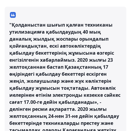
"Қолданыстан шығып қалған техниканы
утилизацияға қабылдаудың 40 мың
даналық жылдық жоспары орындалып
қойғандықтан, ескі автокөліктердің
қабылдау бекеттерінің жұмысына өзгеріс
енгізілгенін хабарлаймыз. 2020 жылғы 23
желтоқсаннан бастап Қазақстанның 17
өңіріндегі қабылдау бекеттері ескірген
жеңіл, жолаушылар және жүк көліктерін
қабылдау жұмысын тоқтатады. Автокөлік
иелерінен өтінім электронды кезекке сәйкес
сағат 17.00-ге дейін қабылданады», -
делінген ресми ақпаратта. 2020 жылғы
желтоқсанның 24-нен 31-не дейін қабылдау
бекеттерінде техникаларды престеу және
тасымалдау, оларды Қарағандыға жеткізу