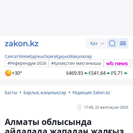
Қаз
Саясат
Әлем
Қаржы
Оқиға
Құқық
Мақалалар
#Референдум-2026
#Қазақстан мақтанышы
+30°
$
469.93
€
541.64
₽
5.71
Басты
Барлық жаңалықтар
Редакция Zakon.kz
17:49, 22 желтоқсан 2020
Алматы облысында
айдалада жападан жалғыз