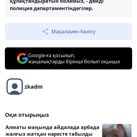
құлақтандыратын боламыз, - дейді
полиция департаментіндегілер.
Мақаламен бөлісу
Google-ға қосылып,
жаңалықтарды бірінші болып оқыңыз
zkadm
Оқи отырыңыз
Алматы маңында айдалада арбада
жалғыз жатқан нәресте табылды