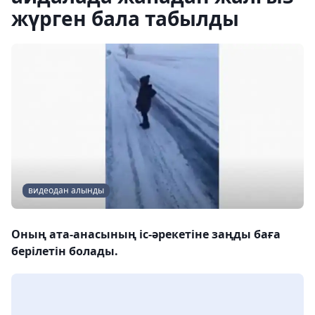
жүрген бала табылды
видеодан алынды
Оның ата-анасының іс-әрекетіне заңды баға
берілетін болады.