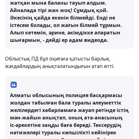
жатқан мына баланы тауып алдым.
Айналада тірі жан жоқ! Сұмдық қой.
Әкесінің қайда екенін білмейді. Енді не
істесем болады, ол жағын білмей тұрмын.
Алып кетемін, әрине, әкімдікке апаратын
шығармын, - дейді ер адам видеода.
Облыстық ПД бұл оқиғаға қатысты барлық
жағдайлардың анықталатындығын атап өтті.
Алматы облысының полиция басқармасы
жолдан табылған бала туралы әлеуметтік
желілердегі хабарламаға жауап ретінде істің
мән-жайын анықтап, оның ата-анасының
іс-әрекетіне заңды баға береді. Тексерудің
нәтижелері туралы көпшілікті кейінірек