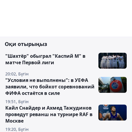
Оқи отырыңыз
"Шахтёр" обыграл "Каспий М" в
матче Первой лиги
20:02, Бүгін
"Условия не выполнены": в УЕФА
заявили, что бойкот соревнований
ФИФА остаётся в силе
19:51, Бүгін
Кайл Снайдер и Ахмед Тажудинов
проведут реванш на турнире RAF в
Москве
19:20, Бүгін