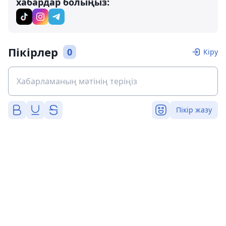
хабардар болыңыз:
Пікірлер
0
Кіру
Пікір жазу