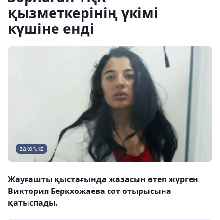
қызметкерінің үкімі
күшіне енді
zakon.kz
Жауғашты қыстағында жазасын өтеп жүрген
Виктория Беркхожаева сот отырысына
қатыспады.