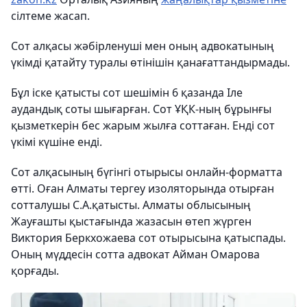
сілтеме жасап.
Сот алқасы жәбірленуші мен оның адвокатының
үкімді қатайту туралы өтінішін қанағаттандырмады.
Бұл іске қатысты сот шешімін 6 қазанда Іле
аудандық соты шығарған. Сот ҰҚК-ның бұрынғы
қызметкерін бес жарым жылға соттаған. Енді сот
үкімі күшіне енді.
Сот алқасының бүгінгі отырысы онлайн-форматта
өтті. Оған Алматы тергеу изоляторында отырған
сотталушы С.A.қатысты. Алматы облысының
Жауғашты қыстағында жазасын өтеп жүрген
Виктория Беркхожаева сот отырысына қатыспады.
Оның мүддесін сотта адвокат Айман Омарова
қорғады.