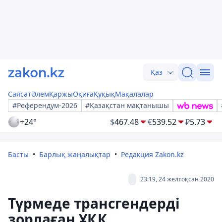
Қаз
Саясат
Әлем
Қаржы
Оқиға
Құқық
Мақалалар
#Референдум-2026
#Қазақстан мақтанышы
+24°
$
467.48
€
539.52
₽
5.73
Басты
Барлық жаңалықтар
Редакция Zakon.kz
23:19, 24 желтоқсан 2020
Түрмеде трансгендерді
зорлаған ҰҚК