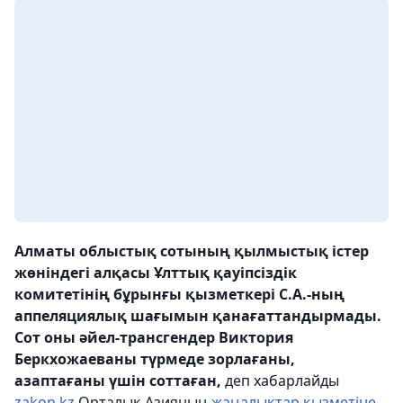
Алматы облыстық сотының қылмыстық істер
жөніндегі алқасы Ұлттық қауіпсіздік
комитетінің бұрынғы қызметкері С.А.-ның
аппеляциялық шағымын қанағаттандырмады.
Сот оны әйел-трансгендер Виктория
Беркхожаеваны түрмеде зорлағаны,
азаптағаны үшін соттаған,
деп хабарлайды
zakon.kz
Орталық Азияның
жаңалықтар қызметіне