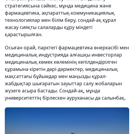
стратегиясына сәйкес, мұнда медицина және
фармацевтика, ақпараттық-коммуникациялық
технологиялар мен білім беру, сондай-ақ құрал
жасау сияқты салаларды құру міндеті
қарастырылған.
Осыған орай, парктегі фармацевтика өнеркәсібі мен
медициналық индустрияда алғашқы инвесторлар
медициналық көмек көлемінің кепілдендірілген
құрамына кіретін дәрі-дәрмектер, медициналық
мақсаттағы бұйымдар мен маңызды құрал-
жабдықтар шығаратын зауыттар салу жобаларын
жүзеге асыра бастады. Сондай-ақ, мұнда
университеттің бірлескен ауруханасы да салынбақ.