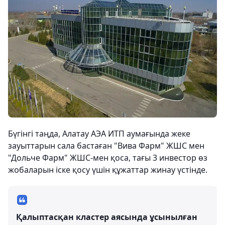
Бүгінгі таңда, Алатау АЭА ИТП аумағында жеке
зауыттарын сала бастаған "Вива Фарм" ЖШС мен
"Дольче Фарм" ЖШС-мен қоса, тағы 3 инвестор өз
жобаларын іске қосу үшін құжаттар жинау үстінде.
Қалыптасқан кластер аясында ұсынылған