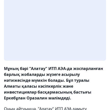
Мұның бәрі "Алатау" ИТП АЭА-да жоспарланған
барлық жобаларды жүзеге асырылу
нәтижесінде мүмкін болады. Бұл туралы
Алматы қаласы кәсіпкерлік және
инвестициялар басқармасының бастығы
Еркебұлан Оразалин мәлімдеді.
Оның айтуынша, "Алатау" ИТП АЭА дамыту