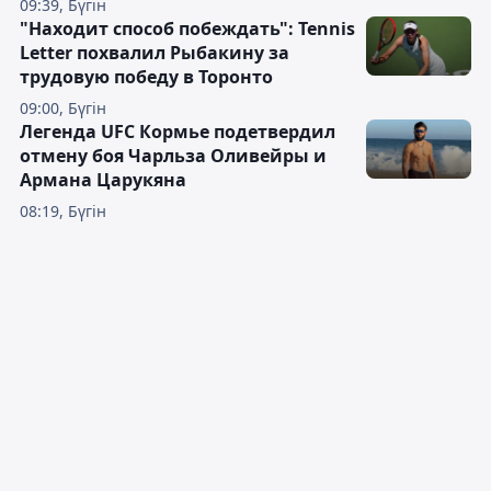
09:39, Бүгін
"Находит способ побеждать": Tennis
Letter похвалил Рыбакину за
трудовую победу в Торонто
09:00, Бүгін
Легенда UFC Кормье подетвердил
отмену боя Чарльза Оливейры и
Армана Царукяна
08:19, Бүгін