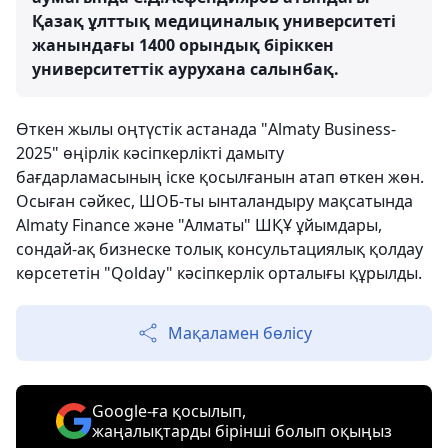
Қазақ ұлттық медициналық университеті
жанындағы 1400 орындық біріккен
университеттік аурухана салынбақ.
Өткен жылы оңтүстік астанада "Almaty Business-
2025" өңірлік кәсіпкерлікті дамыту
бағдарламасының іске қосылғанын атап өткен жөн.
Осыған сәйкес, ШОБ-ты ынталандыру мақсатында
Almaty Finance және "Алматы" ШҚҰ ұйымдары,
сондай-ақ бизнеске толық консультациялық қолдау
көрсететін "Qolday" кәсіпкерлік орталығы құрылды.
Мақаламен бөлісу
Google-ға қосылып,
жаңалықтарды бірінші болып оқыңыз