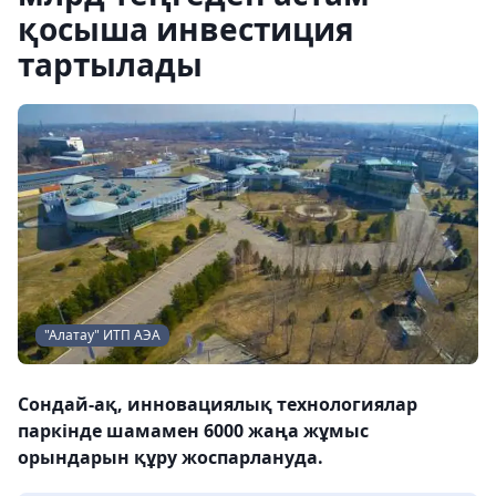
қосыша инвестиция
тартылады
"Алатау" ИТП АЭА
Сондай-ақ, инновациялық технологиялар
паркінде шамамен 6000 жаңа жұмыс
орындарын құру жоспарлануда.