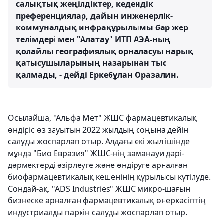
салықтық жеңілдіктер, кедендік
преференциялар, дайын инженерлік-
коммуналдық инфрақұрылымы бар жер
телімдері мен "Алатау" ИТП АЭА-ның
қолайлы географиялық орналасуы нарық
қатысушыларының назарынан тыс
қалмады, - дейді Еркебұлан Оразалин.
Осылайша, "Альфа Мет" ЖШС фармацевтикалық
өндіріс өз зауытын 2022 жылдың соңына дейін
салуды жоспарлап отыр. Алдағы екі жыл ішінде
мұнда "Био Евразия" ЖШС-нің заманауи дәрі-
дәрмектерді әзірлеуге және өндіруге арналған
биофармацевтикалық кешенінің құрылысы күтілуде.
Сондай-ақ, "ADS Industries" ЖШС микро-шағын
бизнеске арналған фармацевтикалық өнеркәсіптің
индустриалды паркін салуды жоспарлап отыр.