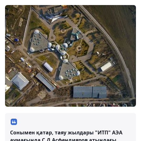
Сонымен қатар, таяу жылдары "ИТП" АЭА
аумағында С.Д.Асфендияров атындағы