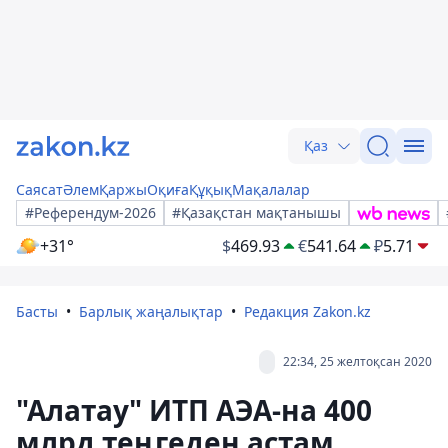
Қаз
Саясат
Әлем
Қаржы
Оқиға
Құқық
Мақалалар
#Референдум-2026
#Қазақстан мақтанышы
+31°
$
469.93
€
541.64
₽
5.71
Басты
Барлық жаңалықтар
Редакция Zakon.kz
22:34, 25 желтоқсан 2020
"Алатау" ИТП АЭА-на 400
млрд теңгеден астам