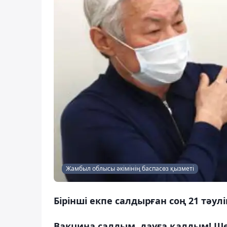
Жамбыл облысы әкімінің баспасөз қызметі
Бірінші екпе салдырған соң 21 тәулі
Вакцина салдым, дауға қалдым! Ш