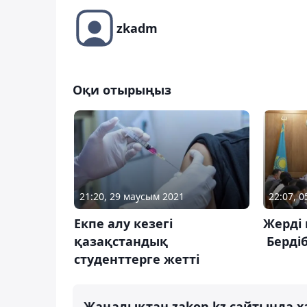
zkadm
Оқи отырыңыз
21:20, 29 маусым 2021
22:07, 
Екпе алу кезегі
Жерді 
қазақстандық
Берді
студенттерге жетті
Жаңалықтан zakon.kz сайтында х