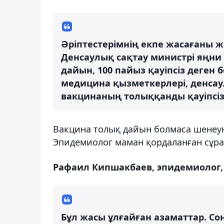
Әріптестерімнің екпе жасағаны жақ
Денсаулық сақтау министрі яңни 
дайын, 100 пайыз қауіпсіз деген 
медицина қызметкерлері, денса
вакцинаның толыққанды қауіпсіз 
Вакцина толық дайын болмаса шенеуні
Эпидемиолог маман қордаланған сұра
Рафаил Кипшакбаев, эпидемиолог
Бұл жасы ұлғайған азаматтар. Со