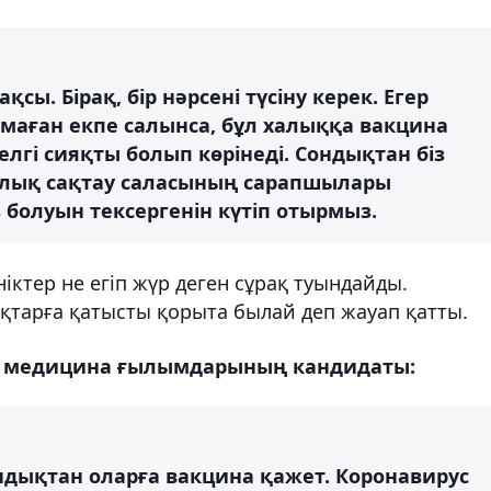
сы. Бірақ, бір нәрсені түсіну керек. Егер
маған екпе салынса, бұл халыққа вакцина
белгі сияқты болып көрінеді. Сондықтан біз
улық сақтау саласының сарапшылары
болуын тексергенін күтіп отырмыз.
ктер не егіп жүр деген сұрақ туындайды.
қтарға қатысты қорыта былай деп жауап қатты.
, медицина ғылымдарының кандидаты:
ндықтан оларға вакцина қажет. Коронавирус