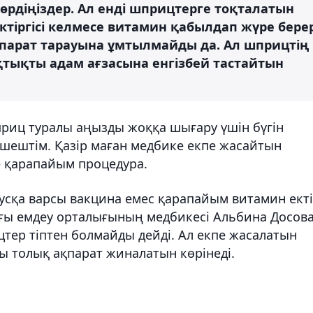
өрдіңіздер. Ал енді шприцтерге тоқталатын
ектіргісі келмесе витамин қабылдап жүре бере
қпарат тарауына ұмтылмайды да. Ал шприцтің
ықтықты адам ағзасына енгізбей тастайтын
риц туралы аңызды жоққа шығару үшін бүгін
 шештім. Қазір маған медбике екпе жасайтын
те қарапайым процедура.
русқа варсы вакцина емес қарапайым витамин екті
адағы емдеу орталығының медбикесі Альбина Досов
тер тіптен болмайды дейді. Ал екпе жасалатын
ы толық ақпарат жиналатын көрінеді.