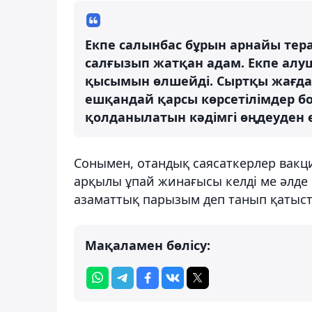
Екпе салынбас бұрын арнайы тера
салғызып жатқан адам. Екпе алу
қысымын өлшейді. Сыртқы жағдай
ешқандай қарсы көрсетілімдер бол
қолданылатын кәдімгі өңдеуден 
Сонымен, отандық саясаткерлер вакц
арқылы ұпай жинағысы келді ме әлде 
азаматтық парызым деп танып қатысты
Мақаламен бөлісу: