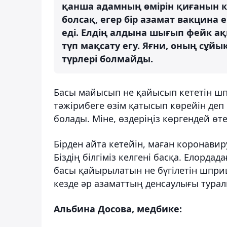
қанша адамның өмірін қиғанын к
болсақ, егер бір азамат вакцина 
еді. Елдің алдына шығып фейк а
түп мақсату егу. Яғни, оның сұй
түрлері болмайды.
Басы майысып не қайысып кететін шп
тәжірибеге өзім қатысып көрейін деп
болады. Міне, өздеріңіз көргендей ө
Бірден айта кетейін, маған коронави
Біздің білгіміз келгені басқа. Елорд
басы қайырылатын не бүгілетін шприц
кезде әр азаматтың денсаулығы турал
Альбина Досова, медбике: