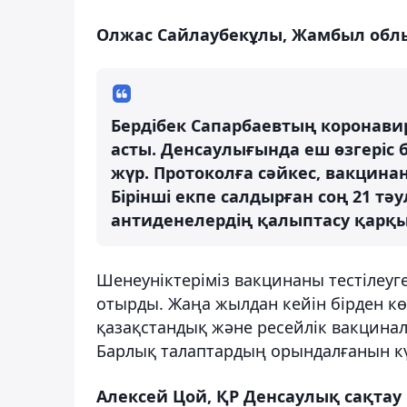
Олжас Сайлаубекұлы, Жамбыл облы
Бердібек Сапарбаевтың коронави
асты. Денсаулығында еш өзгеріс 
жүр. Протоколға сәйкес, вакцинан
Бірінші екпе салдырған соң 21 тәул
антиденелердің қалыптасу қарқы
Шенеуніктеріміз вакцинаны тестілеуге
отырды. Жаңа жылдан кейін бірден к
қазақстандық және ресейлік вакцинал
Барлық талаптардың орындалғанын кү
Алексей Цой, ҚР Денсаулық сақтау 