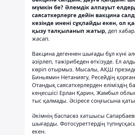
мүмкін бе? Әлемдік алпауыт елдер
саясаткерлерге дейін вакцина салд
кезінде инені сұқпайды екен, ол 
қызу талқыланып жатыр,
деп хаба
жасап.
Вакцина дегеннен шығады бұл күні ә
әзірлеп, тәжірибеден өткізуде. Ел а
көріп отырмыз. Мысалы, АҚШ президе
Биньямин Нетаниягу, Ресейдің қорған
Отандық саясаткерлерден еліміздің б
кеңесшісі Ерлан Қарин, Жамбыл облыс
тыс қалмады. Әсіресе соңғысына қаты
Әкімнің баспасөз хатшысы Сапарбаевқ
шығарды. Фотосуреттердің түпнұсқасы
екен.