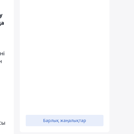
у
да
ні
н
Барлық жаңалықтар
сы