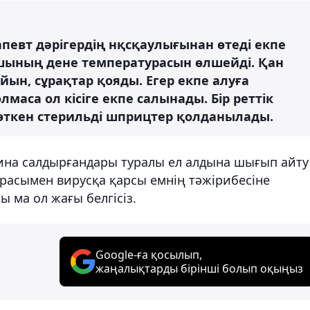
певт дәрігердің нқсқаулығынан өтеді екпе
шының дене температурасын өлшейді. Қан
ын, сұрақтар қояды. Егер екпе алуға
маса ол кісіге екпе салынады. Бір реттік
өткен стерильді шприцтер қолданылады.
ина салдырғандары туралы ел алдына шығып айту
расымен вирусқа қарсы емнің тәжірибесіне
 ма ол жағы белгісіз.
Google-ға қосылып,
жаңалықтарды бірінші болып оқыңыз