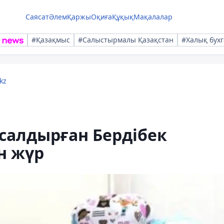
Саясат
Әлем
Қаржы
Оқиға
Құқық
Мақалалар
#Қазақмыс
#Салыстырмалы Қазақстан
#Халық бухг
kz
салдырған Бердібек
н жүр