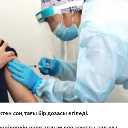
ктен соң тағы бір дозасы егіледі.
енділердің екпе алдым деп жұртты алдауы