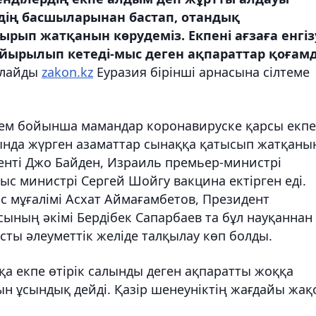
дің басшыларынан бастап, отандық
ырып жатқанын көрудеміз. Екпені ағзаға енгіз
қайырылып кетеді-мыс деген ақпараттар қоғам
рлайды
zakon.kz
Еуразия бірінші арнасына сілтеме
лем бойынша мамандар коронавируске қарсы екпе
лдында жүрген азаматтар сынаққа қатысып жатқаны
нті Джо Байден, Израиль премьер-министрі
ыс министрі Сергей Шойгу вакцина ектірген еді.
ас мұғалімі Асхат Аймағамбетов, Президент
ының әкімі Бердібек Сапарбаев та бұл науқаннан
сты әлеуметтік желіде талқылау көп болды.
а екпе өтірік салынды деген ақпаратты жоққа
н ұсындық дейді. Қазір шенеуніктің жағдайы жақ