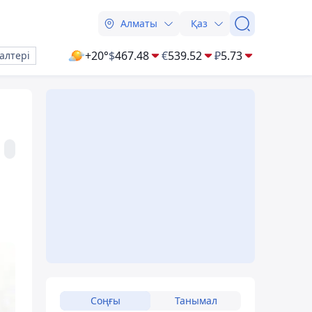
Алматы
Қаз
+20°
$
467.48
€
539.52
₽
5.73
алтері
Соңғы
Танымал