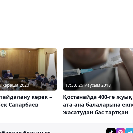
05 қараша 2020
17:33, 26 маусым 2018
пайдалану керек –
Қостанайда 400-ге жуық
бек Сапарбаев
ата-ана балаларына екп
жасатудан бас тартқан
абардар болыңыз: