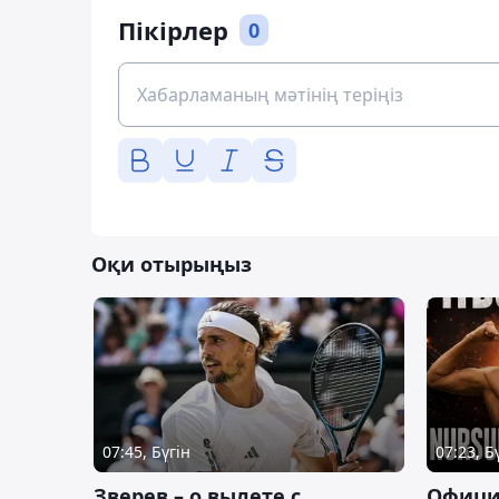
Пікірлер
0
Оқи отырыңыз
07:45, Бүгін
07:23, Б
Зверев – о вылете с
Офици