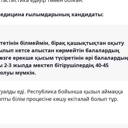
, медицина ғылымдарының кандидаты:
тетінін білмеймін, бірақ қашықтықтан оқыту
зылып кетсе алыстан көрмейтін балалардың
көзге ерекше қысым түсіретінін әрі балаларды
 2-3 жылда мектеп бітірушілердің 40-45
олуы мүмкін.
ктуалды еді. Республика бойынша қызыл аймаққа
ыпты білім процесіне көшу екіталай болып тұр.