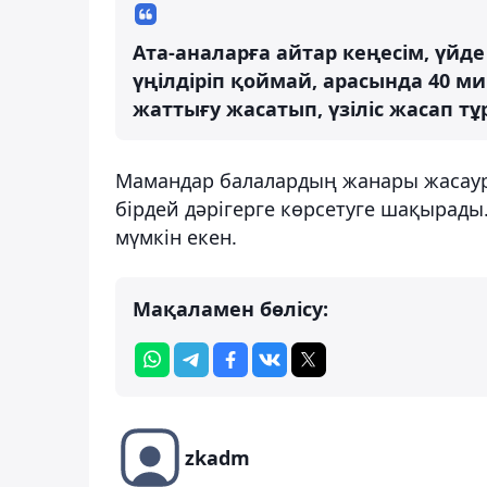
Ата-аналарға айтар кеңесім, үйд
үңілдіріп қоймай, арасында 40 ми
жаттығу жасатып, үзіліс жасап т
Мамандар балалардың жанары жасаура
бірдей дәрігерге көрсетуге шақырады
мүмкін екен.
Мақаламен бөлісу:
zkadm