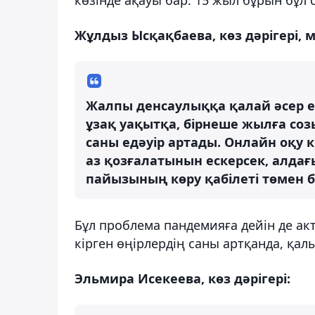
Жұлдыз Ысқақбаева, көз дәрігері
Жалпы денсаулыққа қалай әсер е
ұзақ уақытқа, бірнеше жылға со
саны едәуір артады. Онлайн оқу 
аз қозғалатынын ескерсек, алдағы
пайызының көру қабілеті төмен б
Бұл проблема пандемияға дейін де а
кірген өңірлердің саны артқанда, қал
Эльмира Исекеева, көз дәрігері: