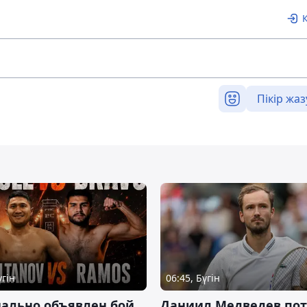
Пікір жаз
үгін
06:45, Бүгін
ально объявлен бой
Даниил Медведев по