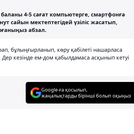
е баланы 4-5 сағат компьютерге, смартфонға
нут сайын мектептегідей үзіліс жасатып,
ұрғаныңыз абзал.
п, бұлыңғырланып, көру қабілеті нашарласа
. Дер кезінде ем-дом қабылдамаса асқынып кетуі
Google-ға қосылып,
жаңалықтарды бірінші болып оқыңыз