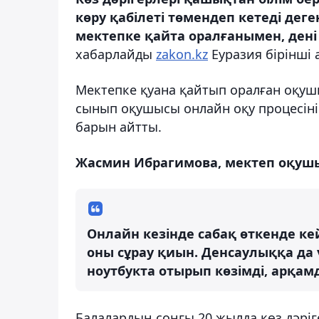
көру қабілеті төмендеп кетеді дег
мектепке қайта оралғанымен, дені
хабарлайды
zakon.kz
Еуразия бірінші 
Мектепке қуана қайтып оралған оқуш
сынып оқушысы онлайн оқу процесінің
барын айтты.
Жасмин Ибрагимова, мектеп оқуш
Онлайн кезінде сабақ өткенде кей
оны сұрау қиын. Денсаулыққа да ү
ноутбукта отырып көзімді, арқ
Балалардың соңғы 20 жылда көз дәріг