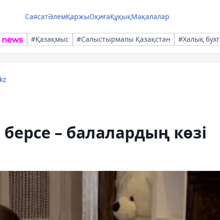
Саясат
Әлем
Қаржы
Оқиға
Құқық
Мақалалар
#Қазақмыс
#Салыстырмалы Қазақстан
#Халық бухг
kz
 берсе – балалардың көзі