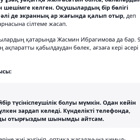
ен шешімге келген. Оқушылардың бір бөлігі
 әлі де экранның ар жағында қалып отыр,
деп
арнасына сілтеме жасап.
ылардың қатарында Жасмин Ибрагимова да бар. 9
 ақпаратты қабылдаудан бөлек, ағзаға кері әсері
ысы:
бір түсініспеушілік болуы мүмкін. Одан кейін
лкен зардап келеді. Күнделікті телефонда,
амды отырғыздым шынымды айтсам.
еріне жиі жүгініп, оптика жағалауына қимыл-