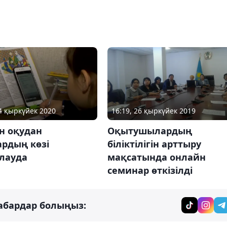
14 қыркүйек 2020
16:19, 26 қыркүйек 2019
н оқудан
Оқытушылардың
ардың көзі
біліктілігін арттыру
лауда
мақсатында онлайн
семинар өткізілді
абардар болыңыз: