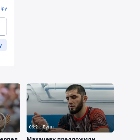
Кіру
у
06:21, Бүгін
терпел
Махачеву предложили