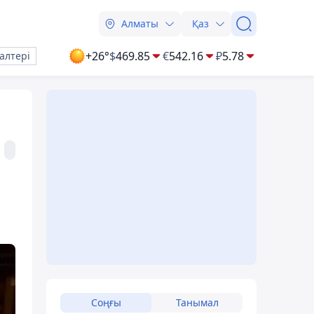
Алматы
Қаз
+26°
$
469.85
€
542.16
₽
5.78
алтері
Соңғы
Танымал