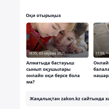
Оқи отырыңыз
18:55, 03 наурыз 2021
17:59, 
Алматыда бастауыш
Онлай
сынып оқушылары
балал
онлайн оқи берсе бола
нашар
ма?
Жаңалықтан zakon.kz сайтында х