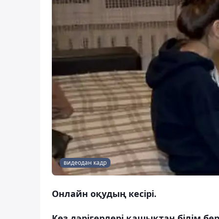
видеодан кадр
Онлайн оқудың кесірі.
Көз дәрігерлері қашықтан білім бе