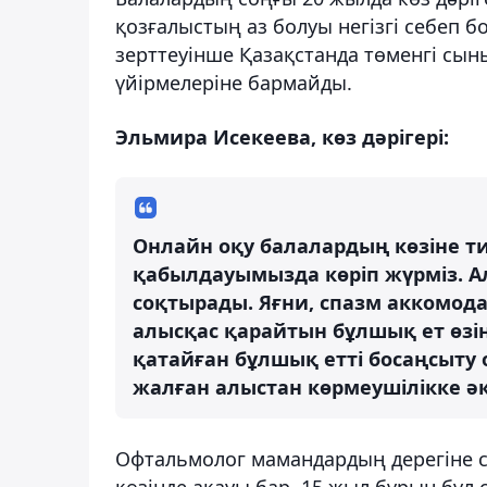
қозғалыстың аз болуы негізгі себеп 
зерттеуінше Қазақстанда төменгі сы
үйірмелеріне бармайды.
Эльмира Исекеева, көз дәрігері:
Онлайн оқу балалардың көзіне тия
қабылдауымызда көріп жүрміз. А
соқтырады. Яғни, спазм аккомод
алысқас қарайтын бұлшық ет өзі
қатайған бұлшық етті босаңсыту 
жалған алыстан көрмеушілікке ә
Офтальмолог мамандардың дерегіне сә
көзінде ақауы бар. 15 жыл бұрын бұл 