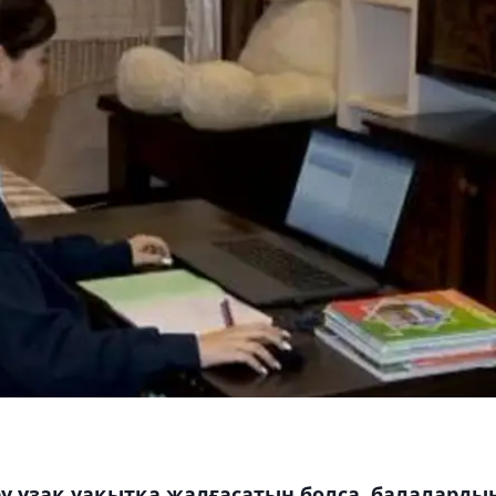
ру ұзақ уақытқа жалғасатын болса, балаларды