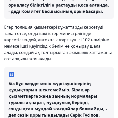
орналасу біліктілігін растауды қоса алғанда,
- деді Комитет басшысының орынбасары.
Егер полиция қызметкері құжаттарды көрсетуді
талап етсе, онда ішкі істер министрлігінде
көрсетілгендей, автокөлік жүргізушісі 102 нөміріне
немесе ішкі қауіпсіздік бөліміне қоңырау шала
алады, сондай-ақ толтырылған әкімшілік хаттаманы
сот арқылы жоя алады.
Біз бұл жерде көлік жүргізушілерінің
құқықтарын шектемейміз. Бірақ әр
қызметкерге жаңа заңның нормалары
туралы ақпарат, нұсқаулық берілді,
сондықтан мұндай жағдайлар болмайды, -
деп сөзін қорытындылады Серік Түсіпов.