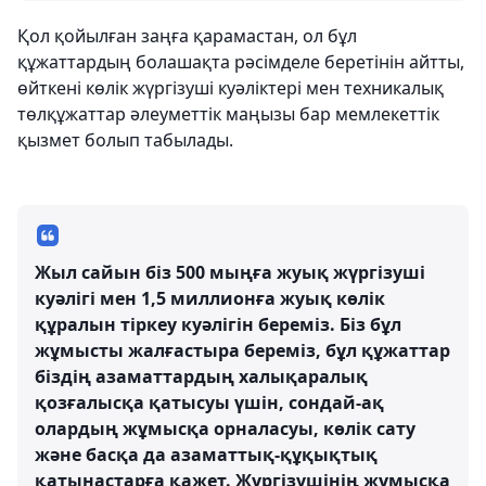
Қол қойылған заңға қарамастан, ол бұл
құжаттардың болашақта рәсімделе беретінін айтты,
өйткені көлік жүргізуші куәліктері мен техникалық
төлқұжаттар әлеуметтік маңызы бар мемлекеттік
қызмет болып табылады.
Жыл сайын біз 500 мыңға жуық жүргізуші
куәлігі мен 1,5 миллионға жуық көлік
құралын тіркеу куәлігін береміз. Біз бұл
жұмысты жалғастыра береміз, бұл құжаттар
біздің азаматтардың халықаралық
қозғалысқа қатысуы үшін, сондай-ақ
олардың жұмысқа орналасуы, көлік сату
және басқа да азаматтық-құқықтық
қатынастарға қажет. Жүргізушінің жұмысқа