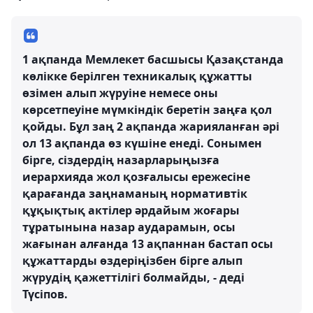
1 ақпанда Мемлекет басшысы Қазақстанда
көлікке берілген техникалық құжатты
өзімен алып жүруіне немесе оны
көрсетпеуіне мүмкіндік беретін заңға қол
қойды. Бұл заң 2 ақпанда жарияланған әрі
ол 13 ақпанда өз күшіне енеді. Сонымен
бірге, сіздердің назарларыңызға
иерархияда жол қозғалысы ережесіне
қарағанда заңнаманың нормативтік
құқықтық актілер әрдайым жоғары
тұратынына назар аударамын, осы
жағынан алғанда 13 ақпаннан бастап осы
құжаттарды өздеріңізбен бірге алып
жүрудің қажеттілігі болмайды, - деді
Түсіпов.