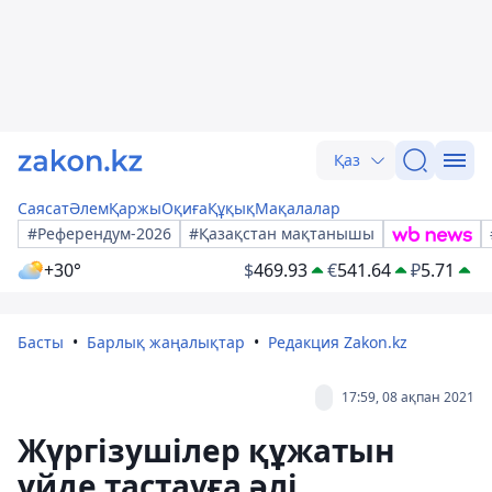
Қаз
Саясат
Әлем
Қаржы
Оқиға
Құқық
Мақалалар
#Референдум-2026
#Қазақстан мақтанышы
+30°
$
469.93
€
541.64
₽
5.71
Басты
Барлық жаңалықтар
Редакция Zakon.kz
17:59, 08 ақпан 2021
Жүргізушілер құжатын
үйде тастауға әлі