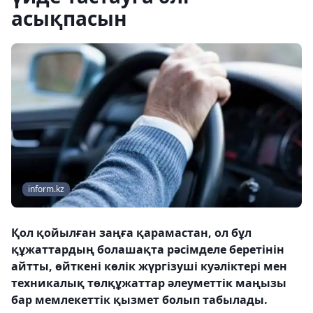
асықпасын
inform.kz
Қол қойылған заңға қарамастан, ол бұл
құжаттардың болашақта рәсімделе беретінін
айтты, өйткені көлік жүргізуші куәліктері мен
техникалық төлқұжаттар әлеуметтік маңызы
бар мемлекеттік қызмет болып табылады.