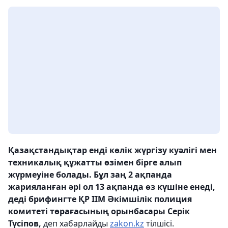
Қазақстандықтар енді көлік жүргізу куәлігі мен
техникалық құжатты өзімен бірге алып
жүрмеуіне болады. Бұл заң 2 ақпанда
жарияланған әрі ол 13 ақпанда өз күшіне енеді,
деді брифингте ҚР ІІМ Әкімшілік полиция
комитеті төрағасының орынбасары Серік
Түсіпов,
деп хабарлайды
zakon.kz
тілшісі.