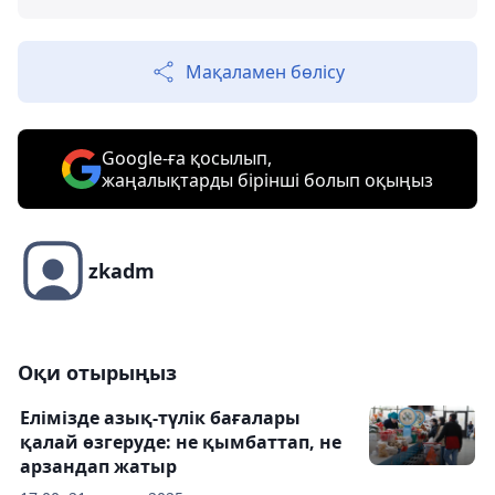
Мақаламен бөлісу
Google-ға қосылып,
жаңалықтарды бірінші болып оқыңыз
zkadm
Оқи отырыңыз
Елімізде азық-түлік бағалары
қалай өзгеруде: не қымбаттап, не
арзандап жатыр