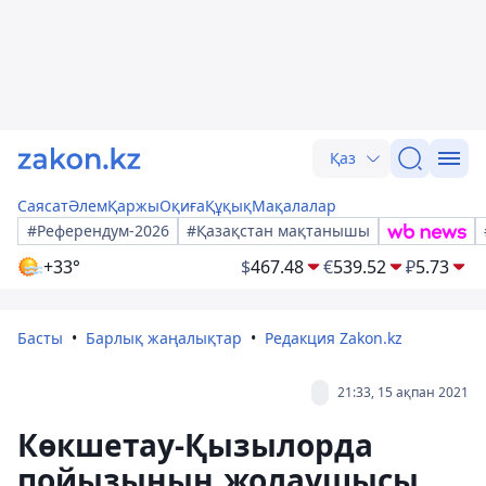
Қаз
Саясат
Әлем
Қаржы
Оқиға
Құқық
Мақалалар
#Референдум-2026
#Қазақстан мақтанышы
+33°
$
467.48
€
539.52
₽
5.73
Басты
Барлық жаңалықтар
Редакция Zakon.kz
21:33, 15 ақпан 2021
Көкшетау-Қызылорда
пойызының жолаушысы