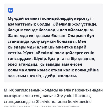
Мұндай көмекті полицейлердің көрсетуі -
азаматтылық болды. Әйелімді жол үстінде,
басқа мекенде босанады деп ойламадым.
Жанымда екі қызым болған. Олармен бұл
станцияда қалу мүмкін болмады. Мен
қыздарымды алып Шымкентке қарай
кеттім. Жүкті әйелімді полицейлерге сеніп
тапсырдым. Шүкір. Қазір тағы бір қыздың
әкесі атандым. Қызымды аман-есен
қолыма алуға көмек еткен көлік полицейіне
алғысым шексіз, - дейді жолдасы.
М. Ибрагимованың жолдасы әйелін перзентханадан
шығарып алған соң, алғыс айту үшін Шығанақ
станциясындағы Желілік полиция бөлімшесіне