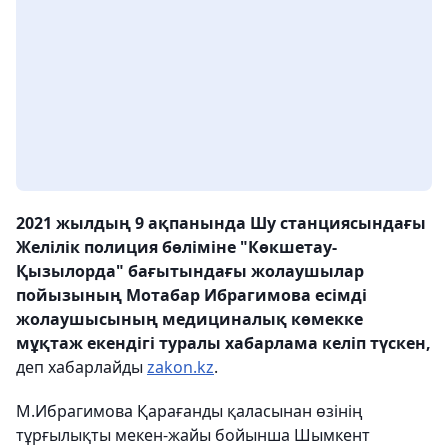
2021 жылдың 9 ақпанында Шу станциясындағы
Желілік полиция бөліміне "Көкшетау-
Қызылорда" бағытындағы жолаушылар
пойызының Мотабар Ибрагимова есімді
жолаушысының медициналық көмекке
мұқтаж екендігі туралы хабарлама келіп түскен,
деп хабарлайды
zakon.kz
.
М.Ибрагимова Қарағанды қаласынан өзінің
тұрғылықты мекен-жайы бойынша Шымкент