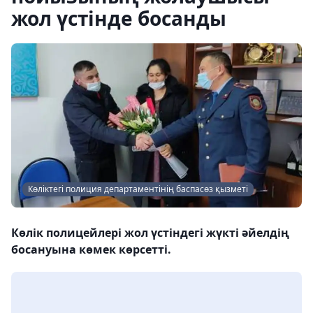
жол үстінде босанды
Көліктегі полиция департаментінің баспасөз қызметі
Көлік полицейлері жол үстіндегі жүкті әйелдің
босануына көмек көрсетті.