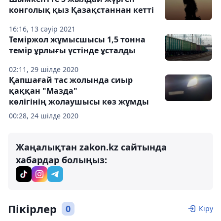
конголық қыз Қазақстаннан кетті
16:16, 13 сәуір 2021
Теміржол жұмысшысы 1,5 тонна
темір ұрлығы үстінде ұсталды
02:11, 29 шілде 2020
Қапшағай тас жолында сиыр
қаққан "Мазда"
көлігінің жолаушысы көз жұмды
00:28, 24 шілде 2020
Жаңалықтан zakon.kz сайтында
хабардар болыңыз:
Пікірлер
0
Кіру