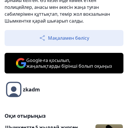
арнайы келген. Өз кезегінде көмек еткен
полицейлер, анасы мен әкесін жаңа туған
сәбилерімен құттықтап, темір жол вокзалынан
Шымкентке қарай шығарып салды.
Мақаламен бөлісу
Google-ға қосылып,
жаңалықтарды бірінші болып оқыңыз
zkadm
Оқи отырыңыз
Шымкентте 5 жылдай жүрген