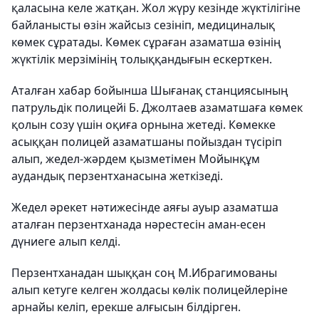
қаласына келе жатқан. Жол жүру кезінде жүктілігіне
байланысты өзін жайсыз сезініп, медициналық
көмек сұратады. Көмек сұраған азаматша өзінің
жүктілік мерзімінің толыққандығын ескерткен.
Аталған хабар бойынша Шығанақ станциясының
патрульдік полицейі Б. Джолтаев азаматшаға көмек
қолын созу үшін оқиға орнына жетеді. Көмекке
асыққан полицей азаматшаны пойыздан түсіріп
алып, жедел-жәрдем қызметімен Мойынқұм
аудандық перзентханасына жеткізеді.
Жедел әрекет нәтижесінде аяғы ауыр азаматша
аталған перзентханада нәрестесін аман-есен
дүниеге алып келді.
Перзентханадан шыққан соң М.Ибрагимованы
алып кетуге келген жолдасы көлік полицейлеріне
арнайы келіп, ерекше алғысын білдірген.