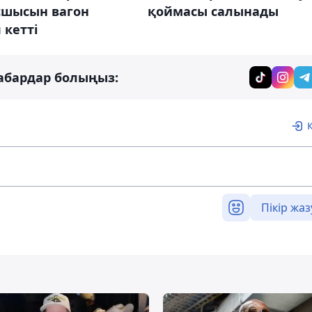
шысын вагон
қоймасы салынады
 кетті
абардар болыңыз:
Пікір жаз