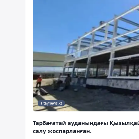
altaynews.kz
Тарбағатай ауданындағы Қызылқай
салу жоспарланған.