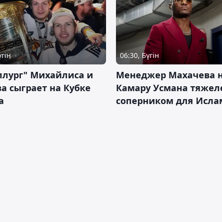
үгін
06:30, Бүгін
ллург" Михайлиса и
Менеджер Махачева 
а сыграет на Кубке
Камару Усмана тяже
а
соперником для Исла