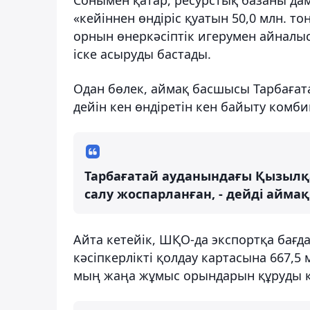
«кейіннен өндіріс қуатын 50,0 млн. т
орнын өнеркәсіптік игерумен айналы
іске асыруды бастады.
Одан бөлек, аймақ басшысы Тарбағат
дейін кен өндіретін кен байыту комб
Тарбағатай ауданындағы Қызылқ
салу жоспарланған, - дейді айма
Айта кетейік, ШҚО-да экспортқа бағда
кәсіпкерлікті қолдау картасына 667,5
мың жаңа жұмыс орындарын құруды көз