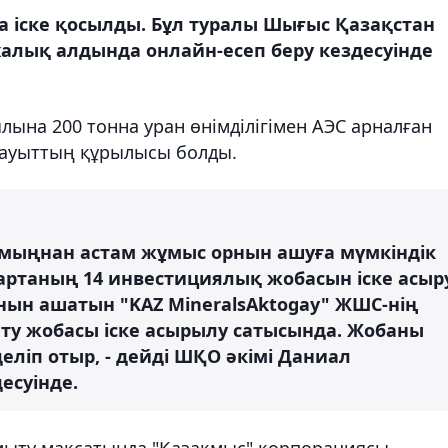
ба іске қосылды. Бұл туралы Шығыс Қазақстан
алық алдында онлайн-есеп беру кездесуінде
на 200 тонна уран өнімділігімен АЭС арналған
зауыттың құрылысы болды.
 мыңнан астам жұмыс орнын ашуға мүмкіндік
 Картаның 14 инвестициялық жобасын іске асыр
нын ашатын "KAZ MineralsAktogay" ЖШС-нің
йту жобасы іске асырылу сатысында. Жобаны
еліп отыр, - дейді ШҚО әкімі Даниал
есуінде.
мыту мақсатында "Қазақмыс" корпорациясы