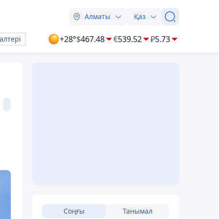
Алматы
Қаз
+28°
$
467.48
€
539.52
₽
5.73
алтері
Соңғы
Танымал