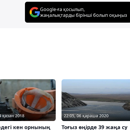
Google-ға қосылып,
жаңалықтарды бірінші болып оқыңыз
4 қазан 2018
22:05, 06 қараша 2020
едегі кен орнының
Тоғыз өңірде 39 жаңа су