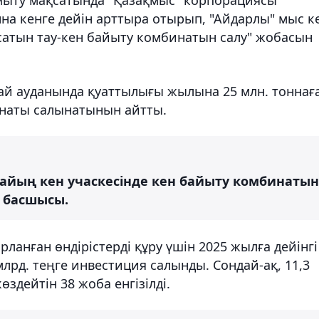
онна кенге дейін арттыра отырып, "Айдарлы" мыс к
сатын тау-кен байыту комбинатын салу" жобасын
ай ауданында қуаттылығы жылына 25 млн. тоннағ
инаты салынатынын айтты.
айың кен учаскесінде кен байыту комбинатын
қ басшысы.
рланған өндірістерді құру үшін 2025 жылға дейінгі
 млрд. теңге инвестиция салынды. Сондай-ақ, 11,3
дейтін 38 жоба енгізілді.