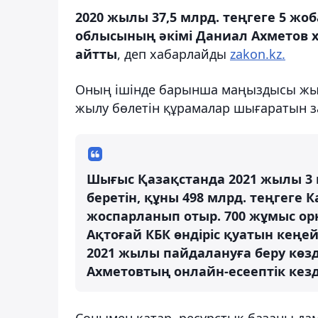
2020 жылы 37,5 млрд. теңгеге 5 жо
облысының әкімі Даниал Ахметов х
айтты
, деп хабарлайды
zakon.kz.
Оның ішінде барынша маңыздысы жылы
жылу бөлетін құрамалар шығаратын 
Шығыс Қазақстанда 2021 жылы 3
беретін, құны 498 млрд. теңгеге
жоспарланып отыр. 700 жұмыс ор
Ақтоғай КБК өндіріс қуатын кеңе
2021 жылы пайдалануға беру көзд
Ахметовтың онлайн-есеептік кезд
Сонымен қатар, ресурстық базаны да