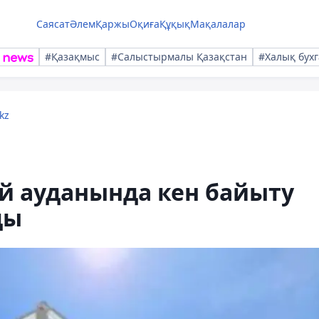
Саясат
Әлем
Қаржы
Оқиға
Құқық
Мақалалар
#Қазақмыс
#Салыстырмалы Қазақстан
#Халық бухг
kz
й ауданында кен байыту
ды