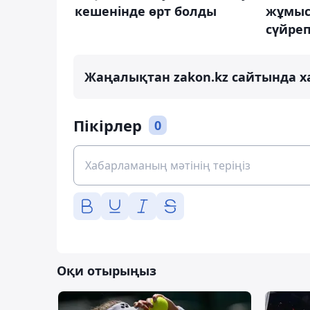
кешенінде өрт болды
жұмыс
сүйреп
Жаңалықтан zakon.kz сайтында х
Пікірлер
0
Оқи отырыңыз