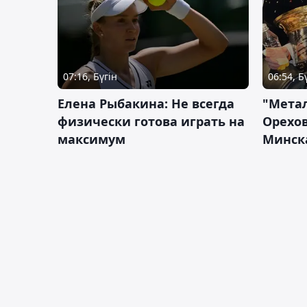
07:16, Бүгін
06:54, Б
Елена Рыбакина: Не всегда
"Мета
физически готова играть на
Орехов
максимум
Минск