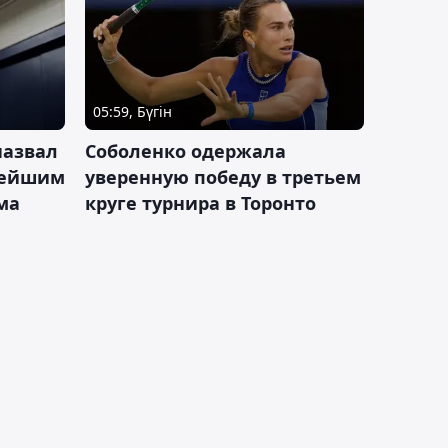
05:59, Бүгін
назвал
Соболенко одержала
лейшим
уверенную победу в третьем
ма
круге турнира в Торонто