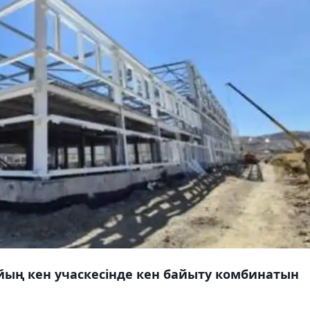
ың кен учаскесінде кен байыту комбинатын