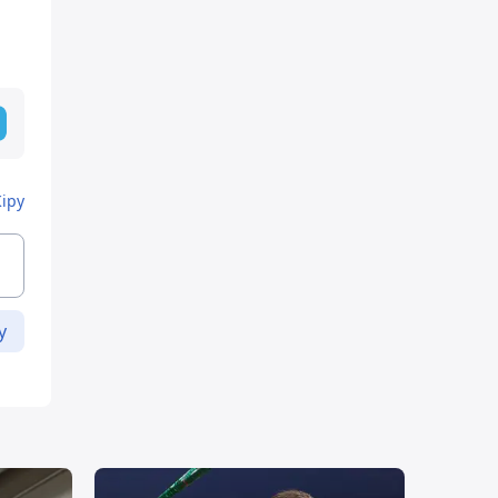
Кіру
у