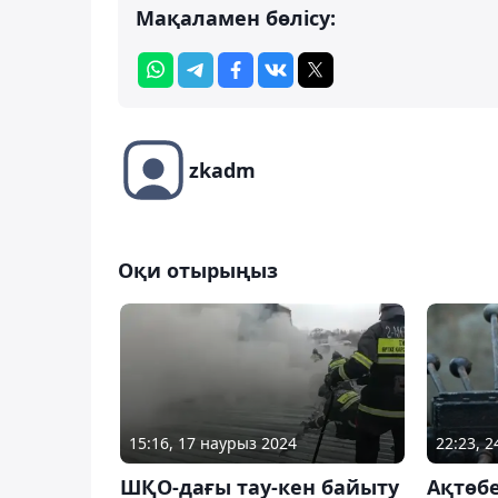
Мақаламен бөлісу:
zkadm
Оқи отырыңыз
15:16, 17 наурыз 2024
22:23, 2
ШҚО-дағы тау-кен байыту
Ақтөб