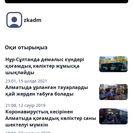
zkadm
Оқи отырыңыз
Нұр-Сұлтанда демалыс күндері
қоғамдық көліктер жұмысқа
шықпайды
23:01, 15 шілде 2021
Алматыда ұрланған тауарларды
қай жерден табуға болады
21:08, 12 сәуір 2019
Коронавирустың кесірінен
Алматыда қоғамдық көліктер саны
шектелуі мүмкін