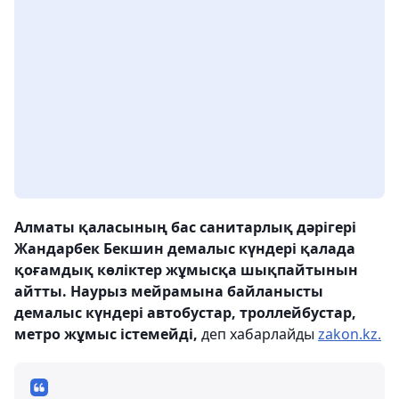
Алматы қаласының бас санитарлық дәрігері
Жандарбек Бекшин демалыс күндері қалада
қоғамдық көліктер жұмысқа шықпайтынын
айтты. Наурыз мейрамына байланысты
демалыс
күндері
автобустар, троллейбустар,
метро жұмыс істемейді,
деп хабарлайды
zakon.kz.