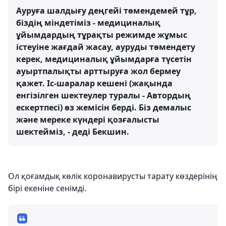
Ауруға шалдығу деңгейі төмендемей тұр,
біздің міндетіміз - медициналық
ұйымдардың тұрақты режимде жұмыс
істеуіне жағдай жасау, ауруды төмендету
керек, медициналық ұйымдарға түсетін
ауыртпалықты арттыруға жол бермеу
қажет. Іс-шаралар кешені (жақында
енгізілген шектеулер туралы - Автордың
ескертпесі) өз жемісін берді. Біз демалыс
және мереке күндері қозғалысты
шектейміз, - деді Бекшин.
Ол қоғамдық көлік коронавирусты тарату көздерінің
бірі екеніне сенімді.