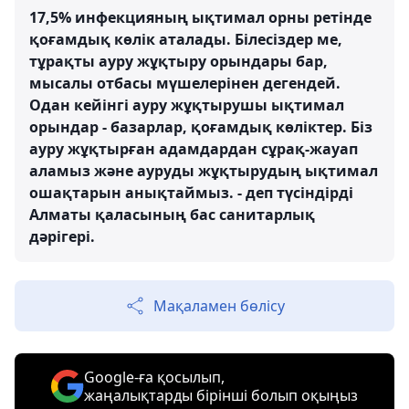
17,5% инфекцияның ықтимал орны ретінде
қоғамдық көлік аталады. Білесіздер ме,
тұрақты ауру жұқтыру орындары бар,
мысалы отбасы мүшелерінен дегендей.
Одан кейінгі ауру жұқтырушы ықтимал
орындар - базарлар, қоғамдық көліктер. Біз
ауру жұқтырған адамдардан сұрақ-жауап
аламыз және ауруды жұқтырудың ықтимал
ошақтарын анықтаймыз. - деп түсіндірді
Алматы қаласының бас санитарлық
дәрігері.
Мақаламен бөлісу
Google-ға қосылып,
жаңалықтарды бірінші болып оқыңыз