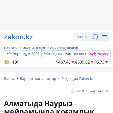
Қаз
Саясат
Әлем
Қаржы
Оқиға
Құқық
Мақалалар
#Референдум-2026
#Қазақстан мақтанышы
+19°
$
467.48
€
539.52
₽
5.73
Басты
Барлық жаңалықтар
Редакция Zakon.kz
23:31, 15 наурыз 2021
Алматыда Наурыз
мейрамында қоғамдық