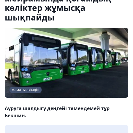
көліктер жұмысқа
шықпайды
Алматы әкімдігі
Ауруға шалдығу деңгейі төмендемей тұр -
Бекшин.