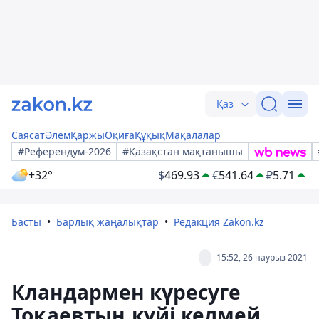
Қаз
Саясат
Әлем
Қаржы
Оқиға
Құқық
Мақалалар
#Референдум-2026
#Қазақстан мақтанышы
+32°
$
469.93
€
541.64
₽
5.71
Басты
Барлық жаңалықтар
Редакция Zakon.kz
15:52, 26 наурыз 2021
Кландармен күресуге
Тоқаевтың күйі келмей