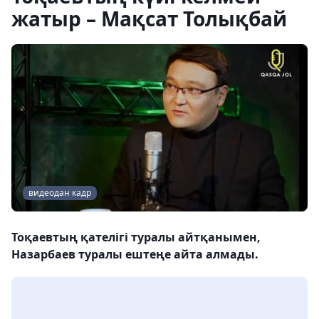
жатыр – Мақсат Толықбай
видеодан кадр
Тоқаевтың қателігі туралы айтқанымен,
Назарбаев туралы ештеңе айта алмады.