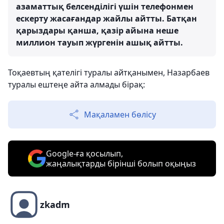
азаматтық белсенділігі үшін телефонмен
ескерту жасағандар жайлы айтты. Батқан
қарыздары қанша, қазір айына неше
миллион тауып жүргенін ашық айтты.
Тоқаевтың қателігі туралы айтқанымен, Назарбаев
туралы ештеңе айта алмады бірақ:
Мақаламен бөлісу
Google-ға қосылып,
жаңалықтарды бірінші болып оқыңыз
zkadm