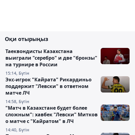
Оқи отырыңыз
Таеквондисты Казахстана
выиграли "серебро" и две "бронзы"
на турнире в России
15:14, Бүгін
Экс-игрок "Кайрата" Рикардиньо
поддержит "Левски" в ответном
матче ЛЧ
14:58, Бүгін
"Матч в Казахстане будет более
сложным": хавбек "Левски" Митков
о матче с "Кайратом" в ЛЧ
14:40, Бүгін