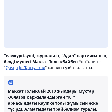
Тележүргізуші, журналист, "Адал" партиясының
белді мүшесі Мақсат Толықбайбен
YouTube-тегі
"
Qasqa Jol/Қасқа жол
" каналы сұхбат алыпты.
Мақсат Толықбай 2010 жылдары Мұхтар
Әблязов қаржыландырған "K+"
арнасындағы қауіпке толы жұмысын еске
түсірді. Алматыдағы трайбализм туралы,