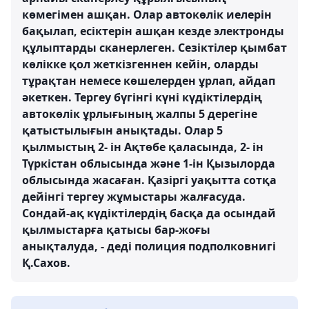
көмегімен ашқан. Олар автокөлік иелерін
бақылап, есіктерін ашқан кезде электронды
құлыптарды сканерлеген. Сезіктілер қымбат
көлікке қол жеткізгеннен кейін, оларды
тұрақтан немесе көшелерден ұрлап, айдап
әкеткен. Тергеу бүгінгі күні күдіктілердің
автокөлік ұрлығының жалпы 5 дерегіне
қатыстылығын анықтады. Олар 5
қылмыстың 2- ін Ақтөбе қаласында, 2- ін
Түркістан облысында және 1-ін Қызылорда
облысында жасаған. Қазіргі уақытта сотқа
дейінгі тергеу жұмыстары жалғасуда.
Сондай-ақ күдіктілердің басқа да осындай
қылмыстарға қатысы бар-жоғы
анықталуда, - деді полиция подполковнигі
Қ.Сахов.