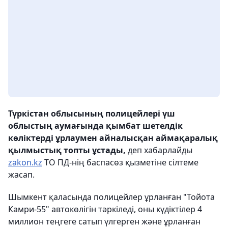
Түркістан облысының полицейлері үш
облыстың аумағында қымбат шетелдік
көліктерді ұрлаумен айналысқан аймақаралық
қылмыстық топты ұстады,
деп хабарлайды
zakon.kz
ТО ПД-нің баспасөз қызметіне сілтеме
жасап.
Шымкент қаласында полицейлер ұрланған "Тойота
Камри-55" автокөлігін тәркіледі, оны күдіктілер 4
миллион теңгеге сатып үлгерген және ұрланған