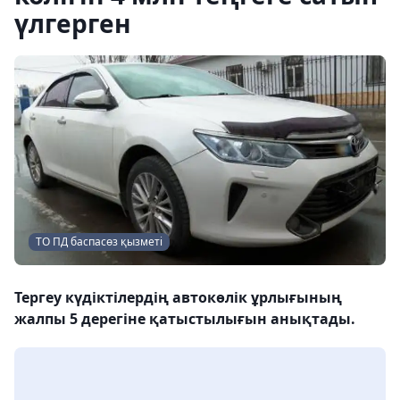
үлгерген
ТО ПД баспасөз қызметі
Тергеу күдіктілердің автокөлік ұрлығының
жалпы 5 дерегіне қатыстылығын анықтады.