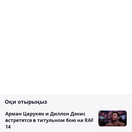
Оқи отырыңыз
Арман Царукян и Диллон Дэнис
встретятся в титульном бою на RAF
14