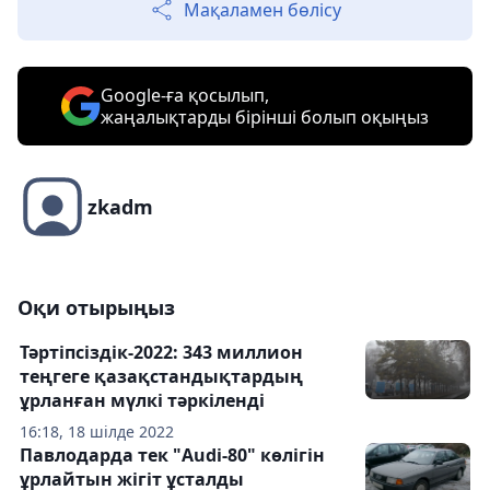
Мақаламен бөлісу
Google-ға қосылып,
жаңалықтарды бірінші болып оқыңыз
zkadm
Оқи отырыңыз
Тәртіпсіздік-2022: 343 миллион
теңгеге қазақстандықтардың
ұрланған мүлкі тәркіленді
16:18, 18 шілде 2022
Павлодарда тек "Audi-80" көлігін
ұрлайтын жігіт ұсталды