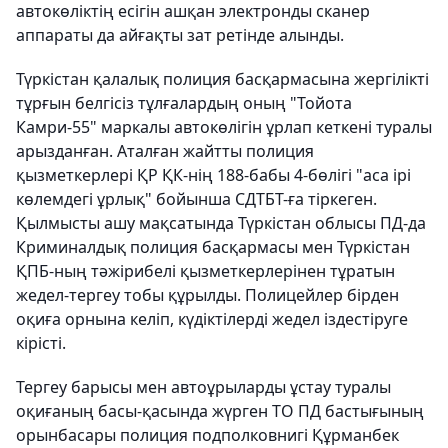
автокөліктің есігін ашқан электронды сканер
аппараты да айғақты зат ретінде алынды.
Түркістан қалалық полиция басқармасына жергілікті
тұрғын белгісіз тұлғалардың оның "Тойота
Камри-55" маркалы автокөлігін ұрлап кеткені туралы
арызданған. Аталған жайтты полиция
қызметкерлері ҚР ҚК-нің 188-бабы 4-бөлігі "аса ірі
көлемдегі ұрлық" бойынша СДТБТ-ға тіркеген.
Қылмысты ашу мақсатында Түркістан облысы ПД-да
Криминалдық полиция басқармасы мен Түркістан
ҚПБ-ның тәжірибелі қызметкерлерінен тұратын
жедел-тергеу тобы құрылды. Полицейлер бірден
оқиға орнына келіп, күдіктілерді жедел іздестіруге
кірісті.
Тергеу барысы мен автоұрыларды ұстау туралы
оқиғаның басы-қасында жүрген ТО ПД бастығының
орынбасары полиция подполковнигі Құрманбек