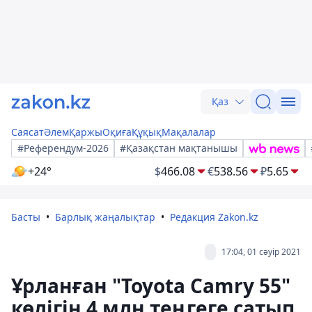
Қаз
Саясат
Әлем
Қаржы
Оқиға
Құқық
Мақалалар
#Референдум-2026
#Қазақстан мақтанышы
+24°
$
466.08
€
538.56
₽
5.65
Басты
Барлық жаңалықтар
Редакция Zakon.kz
17:04, 01 сәуір 2021
Ұрланған "Toyota Camry 55"
көлігін 4 млн теңгеге сатып