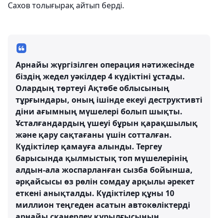
Сахов толығырақ айтып берді.
Арнайы жүргізілген операция нәтижесінде
біздің жедел уәкілдер 4 күдіктіні ұстады.
Олардың төртеуі Ақтөбе облысының
тұрғындары, оның ішінде екеуі деструктивті
діни ағымның мүшелері болып шықты.
Ұсталғандардың үшеуі бұрын қарақшылық
және қару сақтағаны үшін сотталған.
Күдіктілер қамауға алынды. Тергеу
барысында қылмыстық топ мүшелерінің
алдын-ала жоспарланған сызба бойынша,
әрқайсысы өз рөлін сомдау арқылы әрекет
еткені анықталды. Күдіктілер құны 10
миллион теңгеден асатын автокөліктерді
арнайы сканерлеу құрылғысының