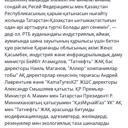
сондай-ақ Ресей Федерациясы мен Қазақстан
Республикасының қарым-қатынасын нығайту
жолында Татарстан-Қазақстан ынтымақтастығын
одан әрі арттыруға түрткі болады деп сенемін", —
деді ол. РТБ ауданындағы индустриялық аймақ
аумағында шина зауытының құрылысы үшін бетон
құю рәсіміне Қарағанды облысының әкімі Жеңіс
Қасымбек, индустрия және инфрақұрылымдық даму
министрі Бейбіт Атамқұлов, "Татнефть" ЖАҚ бас
директоры Наиль Маганов, "Аллюр" компаниялар
тобы" АҚ директорлар кеңесінің төрағасы Андрей
Лаврентьев және "KamaTyresKZ" ЖШС директоры
Александр Смышляев қатысты. ҚР Премьер-
Министрі А. Мамин мен Татарстан Президенті Р.
Миннихановтың қатысуымен "ҚазМұнайГаз" ҰК" АҚ
мен "Татнефть" ЖАҚ арасында битумды
модификациялауда, адгезивтерді, желімдерді,
резеңкелер мен экологиялық таза шиналарды