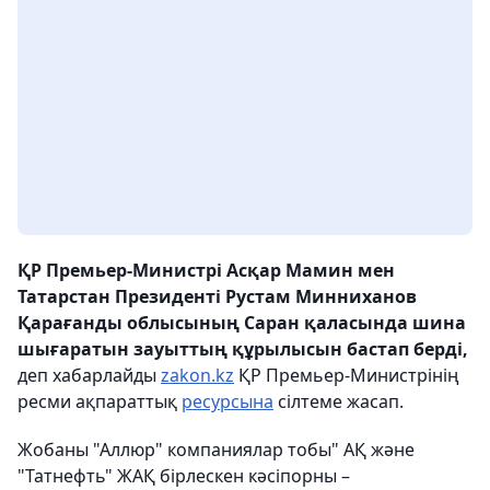
ҚР Премьер-Министрі Асқар Мамин мен
Татарстан Президенті Рустам Минниханов
Қарағанды облысының Саран қаласында шина
шығаратын зауыттың құрылысын бастап берді,
деп хабарлайды
zakon.kz
ҚР Премьер-Министрінің
ресми ақпараттық
ресурсына
сілтеме жасап.
Жобаны "Аллюр" компаниялар тобы" АҚ және
"Татнефть" ЖАҚ бірлескен кәсіпорны –