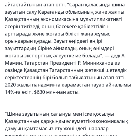
айғақтайтынын атап өтті. "Саран қаласында шина
зауытын салу Қарағанды облысының және жалпы
Қазақстанның экономикасына мультипликативті
әсерін тигізеді, оның бәсекеге қабілеттілігін
арттырады және жоғары білікті жаңа жұмыс
орындарын құрады. Зауыт өңірдегі ең ірі
зауыттардың біріне айналады, оның өнімдері
жоғары экспорттық әлеуетке ие болады", — деді А.
Мамин. Татарстан Президенті Р. Минниханов өз
сөзінде Қазақстан Татарстанның жетекші шетелдік
серіктестерінің бірі болып табылатынын атап өтті.
2020 жылы пандемияға қарамастан тауар айналымы
14%-ға өсіп, $630 млн-нан асты.
"Шина зауытының салынуы мен іске қосылуы
Қазақстанның қарқынды әлеуметтік-экономикалық
дамуын қамтамасыз ету жөніндегі шаралар
кешенінің маңызды элементіне айналатынына,