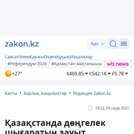
Қаз
Саясат
Әлем
Қаржы
Оқиға
Құқық
Мақалалар
#Референдум-2026
#Қазақстан мақтанышы
+27°
$
469.85
€
542.16
₽
5.78
Басты
Барлық жаңалықтар
Редакция Zakon.kz
18:22, 05 сәуір 2021
Қазақстанда дөңгелек
шығаратын зауыт