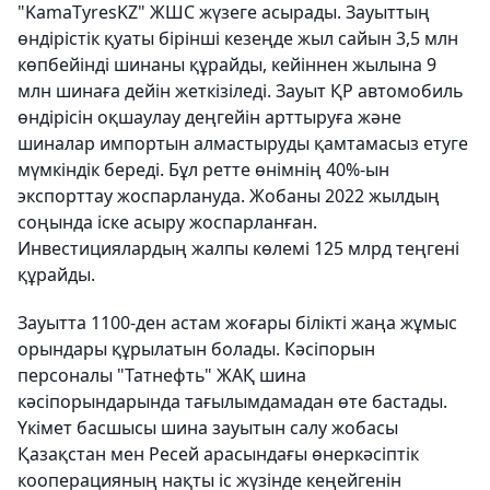
"KamaTyresKZ" ЖШС жүзеге асырады. Зауыттың
өндірістік қуаты бірінші кезеңде жыл сайын 3,5 млн
көпбейінді шинаны құрайды, кейіннен жылына 9
млн шинаға дейін жеткізіледі. Зауыт ҚР автомобиль
өндірісін оқшаулау деңгейін арттыруға және
шиналар импортын алмастыруды қамтамасыз етуге
мүмкіндік береді. Бұл ретте өнімнің 40%-ын
экспорттау жоспарлануда. Жобаны 2022 жылдың
соңында іске асыру жоспарланған.
Инвестициялардың жалпы көлемі 125 млрд теңгені
құрайды.
Зауытта 1100-ден астам жоғары білікті жаңа жұмыс
орындары құрылатын болады. Кәсіпорын
персоналы "Татнефть" ЖАҚ шина
кәсіпорындарында тағылымдамадан өте бастады.
Үкімет басшысы шина зауытын салу жобасы
Қазақстан мен Ресей арасындағы өнеркәсіптік
кооперацияның нақты іс жүзінде кеңейгенін