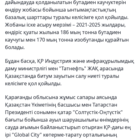
дайындауда қолданылатын бутадиен каучуктерін
өндіру жобасы бойынша ынтымақтастықтың
базалық шарттары туралы келісімге қол қойылды.
Жобаны іске асыру мерзімі – 2021-2025 жылдары,
өндіріс қуаты жылына 186 мың тонна бутадиен
каучугы мен 170 мың тонна изобутанды құрайтын
болады.
Бұдан басқа, ҚР Индустрия және инфрақұрылымдық
даму министрлігі мен "Татнефть" ЖАҚ арасында
Қазақстанда битум зауытын салу ниеті туралы
келісімге қол қойылды.
Қарағанды облысына жұмыс сапары аясында
Қазақстан Үкіметінің басшысы мен Татарстан
Президенті сонымен қатар "Солтүстік-Оңтүстік"
бағыты бойынша ауыл шаруашылығы өнімдерінің
сауда ағымын байланыстырып отырған ҚР-дағы ең
ірі "Global City" көтерме-тарату орталығының