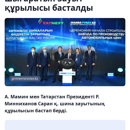
құрылысы басталды
primeminister.kz
А. Мамин мен Татарстан Президенті Р.
Минниханов Саран қ. шина зауытының
құрылысын бастап берді.