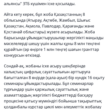
альянсы" ЗТБ күшімен іске қосылады.
Айта кету керек, бұл жоба Қазақстанның 8
облысында (Атырау, Ақтөбе, Жамбыл, Шығыс
Қазақстан, Ақмола, Павлодар, Қарағанды және
Қостанай облыстары) жүзеге асырылады. Жоба
барысында ұйымдастырушылар жергілікті маңызды
мәселелерді шешу үшін жалпы құны 8 млн теңгені
құрайтын (әр өңірге 1 млн теңге) шағын гранттар
конкурсын өткізеді.
Сондай-ақ, жобаны іске асыру шеңберінде
халықтың цифрлық сауаттылығын арттыруға
бағытталған 8 өңірде (қала-ауыл) бір күндік 16 оқыту
семинары ұйымдастырылады. Бұл семинарлар
тұрғындар үшін қаржылық сауаттылық және
азаматтардың жергілікті бюджеттерді басқару
процесіне қатысу мүмкіндігі бойынша тақырыптық
қолданбалы курстар циклі мен әлеуметтік жобалау