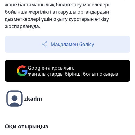
және бастамашылық бюджеттеу мәселелері
бойынша жергілікті атқарушы органдардың
қызметкерлері үшін оқыту курстарын өткізу
жоспарлануда.
Мақаламен бөлісу
Google-ға қосылып,
жаңалықтарды бірінші болып оқыңыз
zkadm
Оқи отырыңыз