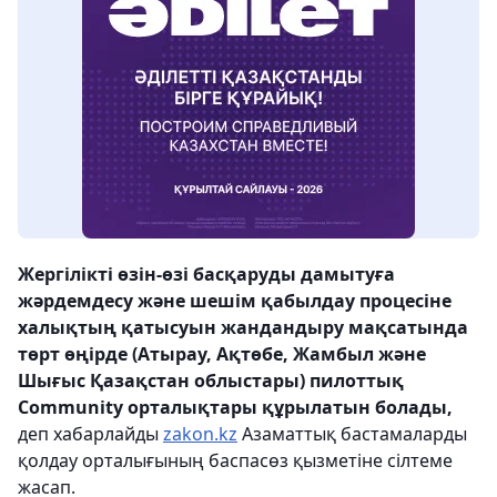
Жергілікті өзін-өзі басқаруды дамытуға
жәрдемдесу және шешім қабылдау процесіне
халықтың қатысуын жандандыру мақсатында
төрт өңірде (Атырау, Ақтөбе, Жамбыл және
Шығыс Қазақстан облыстары) пилоттық
Сommunity орталықтары құрылатын болады,
деп хабарлайды
zakon.kz
Азаматтық бастамаларды
қолдау орталығының баспасөз қызметіне сілтеме
жасап.