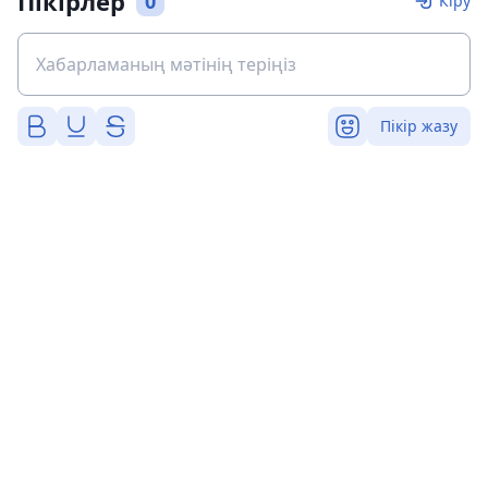
Пікірлер
0
Кіру
Пікір жазу