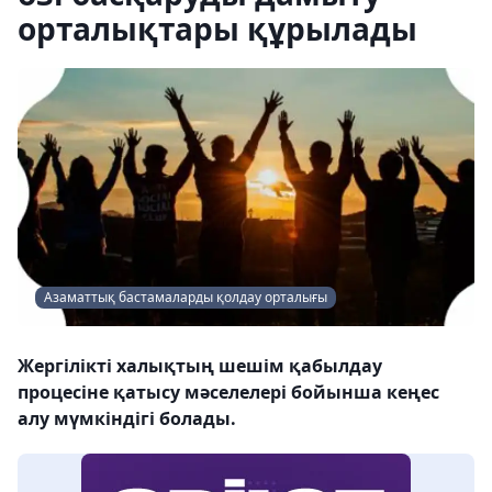
орталықтары құрылады
Азаматтық бастамаларды қолдау орталығы
Жергілікті халықтың шешім қабылдау
процесіне қатысу мәселелері бойынша кеңес
алу мүмкіндігі болады.