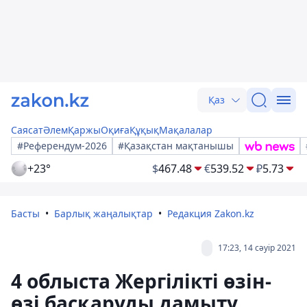
Қаз
Саясат
Әлем
Қаржы
Оқиға
Құқық
Мақалалар
#Референдум-2026
#Қазақстан мақтанышы
+23°
$
467.48
€
539.52
₽
5.73
Басты
Барлық жаңалықтар
Редакция Zakon.kz
17:23, 14 сәуір 2021
4 облыста Жергілікті өзін-
өзі басқаруды дамыту