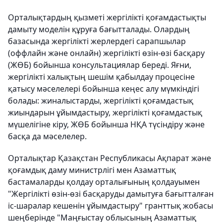
Орталықтардың қызметі жергілікті қоғамдастықты
дамыту моделін құруға бағытталады. Олардың
базасында жергілікті жерлердегі сарапшылар
(оффлайн және онлайн) жергілікті өзін-өзі басқару
(ЖӨБ) бойынша консультациялар береді. Яғни,
жергілікті халықтың шешім қабылдау процесіне
қатысу мәселелері бойынша кеңес алу мүмкіндігі
болады: жиналыстарды, жергілікті қоғамдастық
жиындарын ұйымдастыру, жергілікті қоғамдастық
мүшелігіне кіру, ЖӨБ бойынша НҚА түсіндіру және
басқа да мәселелер.
Орталықтар Қазақстан Республикасы Ақпарат және
қоғамдық даму министрлігі мен Азаматтық
бастамаларды қолдау орталығының қолдауымен
"Жергілікті өзін-өзі басқаруды дамытуға бағытталған
іс-шаралар кешенін ұйымдастыру" гранттық жобасы
шеңберінде "Маңғыстау облысының Азаматтық