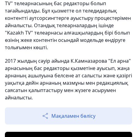
TV" телеарнасының бас редакторы болып
тағайындалды. Бұл қызметте ол теледидарлық
контентті аутсорсингтерге ауыстыру процестерімен
айналысты. Отандық телеарналардың ішінде
"Kazakh TV" телеарнасы алғашқылардың бірі болып
өзінің жеке контентін осындай модельде өндіруге
толығымен көшті.
2017 жылдың сәуір айында К.Камназарова "Ел арна"
арнасының бас редакторы қызметіне ауысып, жаңа
арнаның ашылуына белсене ат салысты және қазіргі
уақытқа дейін арнаның мазмұны мен редакциялық
саясатын қалыптастыру мен жүзеге асырумен
айналысты.
Мақаламен бөлісу