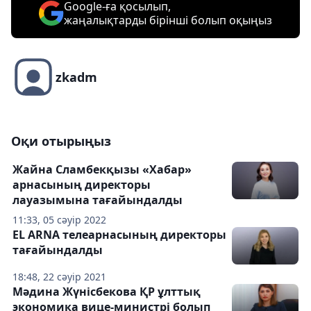
Google-ға қосылып,
жаңалықтарды бірінші болып оқыңыз
zkadm
Оқи отырыңыз
Жайна Сламбекқызы «Хабар»
арнасының директоры
лауазымына тағайындалды
11:33, 05 сәуір 2022
EL ARNA телеарнасының директоры
тағайындалды
18:48, 22 сәуір 2021
Мәдина Жүнісбекова ҚР ұлттық
экономика вице-министрі болып