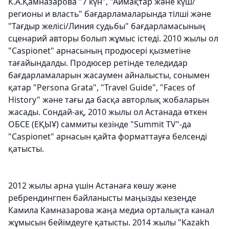
К.А.Қамназарова "7 күн", "Аймақтар және күш/
регионы и власть" бағдарламаларында тілші және
"Тағдыр желісі/Линия судьбы" бағдарламасының
сценарий авторы болып жұмыс істеді. 2010 жылы ол
"Caspionet" арнасының продюсері қызметіне
тағайындалды. Продюсер ретінде теледидар
бағдарламаларын жасаумен айналысты, сонымен
қатар "Persona Grata", "Travel Guide", "Faces of
History" және тағы да басқа авторлық жобаларын
жасады. Сондай-ақ, 2010 жылы ол Астанада өткен
ОБСЕ (ЕҚЫҰ) саммиты кезінде "Summit TV"-да
"Caspionet" арнасын қайта форматтауға белсенді
қатысты.
2012 жылы арна үшін Астанаға көшу және
ребрендингпен байланысты маңызды кезеңде
Камила Камназарова жаңа медиа орталықта канал
жұмысын бейімдеуге қатысты. 2014 жылы "Kazakh