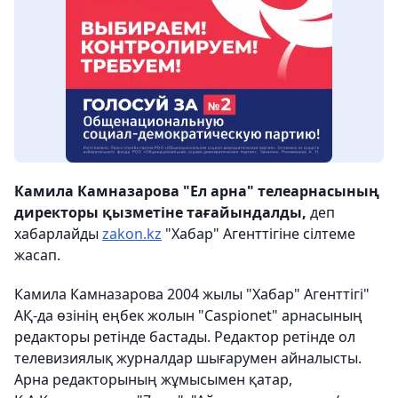
Камила Камназарова "Ел арна" телеарнасының
директоры қызметіне тағайындалды,
деп
хабарлайды
zakon.kz
"Хабар" Агенттігіне сілтеме
жасап.
Камила Камназарова 2004 жылы "Хабар" Агенттігі"
АҚ-да өзінің еңбек жолын "Caspionet" арнасының
редакторы ретінде бастады. Редактор ретінде ол
телевизиялық журналдар шығарумен айналысты.
Арна редакторының жұмысымен қатар,