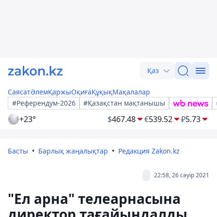
Қаз
Саясат
Әлем
Қаржы
Оқиға
Құқық
Мақалалар
#Референдум-2026
#Қазақстан мақтанышы
+23°
$
467.48
€
539.52
₽
5.73
Басты
Барлық жаңалықтар
Редакция Zakon.kz
22:58, 26 сәуір 2021
"Ел арна" телеарнасына
директор тағайындалды