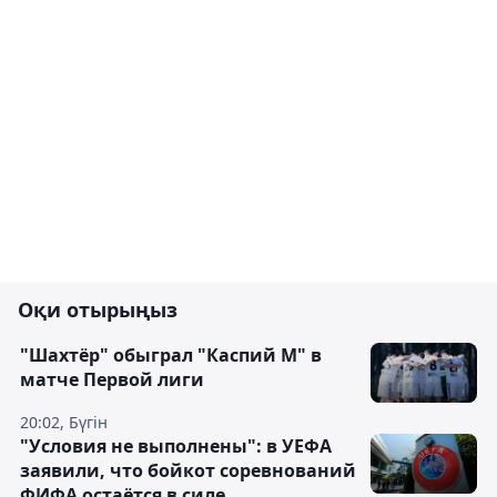
Оқи отырыңыз
"Шахтёр" обыграл "Каспий М" в
матче Первой лиги
20:02, Бүгін
"Условия не выполнены": в УЕФА
заявили, что бойкот соревнований
ФИФА остаётся в силе