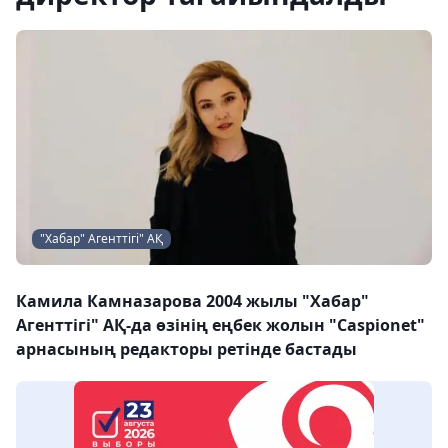
"Хабар" Агенттігі" АҚ
Камила Камназарова 2004 жылы "Хабар"
Агенттігі" АҚ-да өзінің еңбек жолын "Caspionet"
арнасының редакторы ретінде бастады