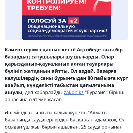
Клиенттеріміз қашып кетті! Ақтөбеде тағы бір
базардың сатушылары шу шығарды. Олар
қарызданып-қауғаланып алған тауарлары
бүлініп жатқанын айтты. Ол аздай, базарға
келушілердің саны бұрынғыдан 80 пайызға күрт
азайып, күнделікті табыстан қағылғанына
ашулы,
деп хабарлайды
zakon.kz
"Еуразия" бірінші
арнасына сілтеме жасап.
Әшейінде ығы-жығы халық жүретін "Алматы"
базарында саудагерлерден басқа жан адам жоқ. Ол
осыдан үш жыл бұрын ашылған. 25 сауда орнынан