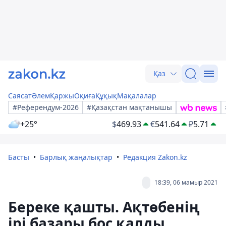
Қаз
Саясат
Әлем
Қаржы
Оқиға
Құқық
Мақалалар
#Референдум-2026
#Қазақстан мақтанышы
+25°
$
469.93
€
541.64
₽
5.71
Басты
Барлық жаңалықтар
Редакция Zakon.kz
18:39, 06 мамыр 2021
Береке қашты. Ақтөбенің
ірі базары бос қалды