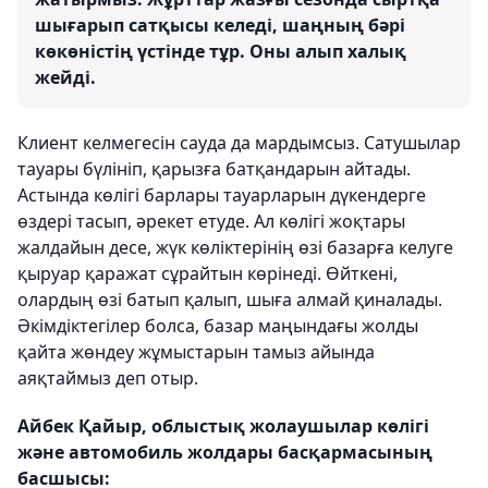
шығарып сатқысы келеді, шаңның бәрі
көкөністің үстінде тұр. Оны алып халық
жейді.
Клиент келмегесін сауда да мардымсыз. Сатушылар
тауары бүлініп, қарызға батқандарын айтады.
Астында көлігі барлары тауарларын дүкендерге
өздері тасып, әрекет етуде. Ал көлігі жоқтары
жалдайын десе, жүк көліктерінің өзі базарға келуге
қыруар қаражат сұрайтын көрінеді. Өйткені,
олардың өзі батып қалып, шыға алмай қиналады.
Әкімдіктегілер болса, базар маңындағы жолды
қайта жөндеу жұмыстарын тамыз айында
аяқтаймыз деп отыр.
Айбек Қайыр, облыстық жолаушылар көлігі
және автомобиль жолдары басқармасының
басшысы: