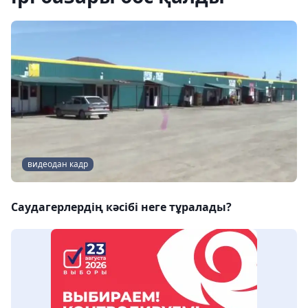
видеодан кадр
Саудагерлердің кәсібі неге тұралады?