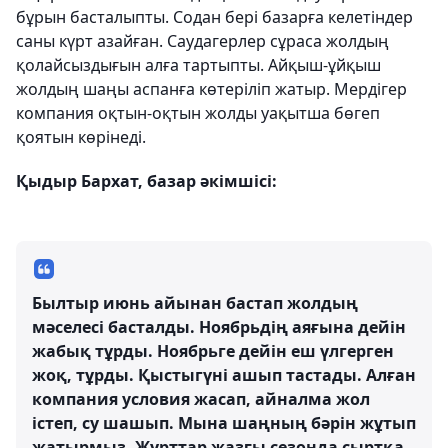
бұрын басталыпты. Содан бері базарға келетіндер
саны күрт азайған. Саудагерлер сұраса жолдың
қолайсыздығын алға тартыпты. Айқыш-ұйқыш
жолдың шаңы аспанға көтеріліп жатыр. Мердігер
компания оқтын-оқтын жолды уақытша бөгеп
қоятын көрінеді.
Қыдыр Бархат, базар әкімшісі:
Былтыр июнь айынан бастап жолдың
мәселесі басталды. Ноябрьдің аяғына дейін
жабық тұрды. Ноябрьге дейін еш үлгерген
жоқ, тұрды. Қыстыгүні ашып тастады. Алған
компания условия жасап, айналма жол
істеп, су шашып. Мына шаңның бәрін жұтып
жатырмыз. Жұрттар жазғы сезонда сыртқа