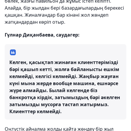
бөлек, жазғы павильон да жұмыс істеп келіпті.
Алайда, бір жылдан бері базардағылардың берекесі
қашқан. Жиналғандар бар кінәні жол жөндеп
жатқандардан көріп отыр.
Гүлнар Диқанбаева, саудагер:
Келген, қасықтап жинаған клиенттерімізді
бәрі қашып кетті, жолға байланысты ешкім
келмейді, келгісі келмейді. Жаңбыр жауған
күні мына жерде вообще машина, ешнәрсе
жүре алмайды. Былай келгенде біз
банкротқа кірдік, затымыздың бәрі әкелген
затымызды мусорға тастап жатырмыз.
Клиенттер келмейді.
Оңтүстік айналма жолды қайта жөндеу бір жыл