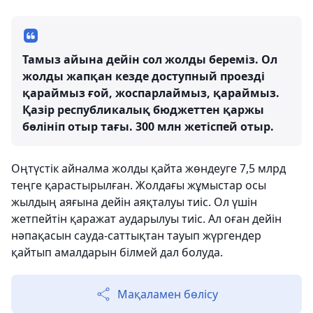
Тамыз айына дейін сол жолды береміз. Ол
жолды жапқан кезде доступный проезді
қараймыз ғой, жоспарлаймыз, қараймыз.
Қазір республикалық бюджеттен қаржы
бөлініп отыр тағы. 300 млн жетіспей отыр.
Оңтүстік айналма жолды қайта жөндеуге 7,5 млрд
теңге қарастырылған. Жолдағы жұмыстар осы
жылдың аяғына дейін аяқталуы тиіс. Ол үшін
жетпейтін қаражат аударылуы тиіс. Ал оған дейін
нәпақасын сауда-саттықтан тауып жүргендер
қайтып амалдарын білмей дал болуда.
Мақаламен бөлісу