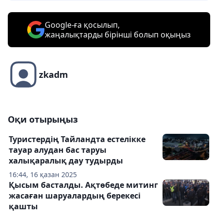
Google-ға қосылып,
жаңалықтарды бірінші болып оқыңыз
zkadm
Оқи отырыңыз
Туристердің Тайландта естелікке
тауар алудан бас таруы
халықаралық дау тудырды
16:44, 16 қазан 2025
Қысым басталды. Ақтөбеде митинг
жасаған шаруалардың берекесі
қашты