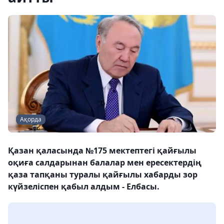
Ақорда
Қазан қаласында №175 мектептегі қайғылы
оқиға салдарынан балалар мен ересектердің
қаза тапқаны туралы қайғылы хабарды зор
күйзеліспен қабыл алдым - Елбасы.