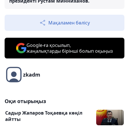
президенті Рустам Минниханов.
Мақаламен бөлісу
Google-ға қосылып,
жаңалықтарды бірінші болып оқыңыз
zkadm
Оқи отырыңыз
Садыр Жапаров Тоқаевқа көңіл
айтты