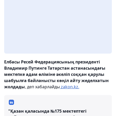
Елбасы Ресей Федерациясының президенті
Владимир Путинге Татарстан астанасындағы
мектепке адам өліміне әкеліп соққан қарулы
шабуылға байланысты көңіл айту жеделхатын
жолдады
, деп хабарлайды
zakon.kz.
"Қазан қаласында №175 мектептегі