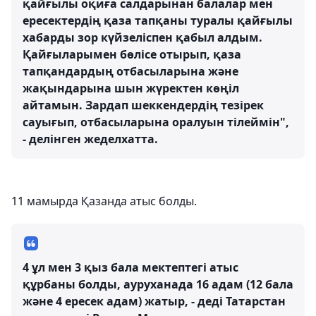
қайғылы оқиға салдарынан балалар мен
ересектердің қаза тапқаны туралы қайғылы
хабарды зор күйзеліспен қабыл алдым.
Қайғыларымен бөлісе отырып, қаза
тапқандардың отбасыларына және
жақындарына шын жүректен көңіл
айтамын. Зардап шеккендердің тезірек
сауығып, отбасыларына оралуын тілеймін",
- делінген жеделхатта.
11 мамырда Қазанда атыс болды.
4 ұл мен 3 қыз бала мектептегі атыс
құрбаны болды, ауруханада 16 адам (12 бала
және 4 ересек адам) жатыр, - деді Татарстан