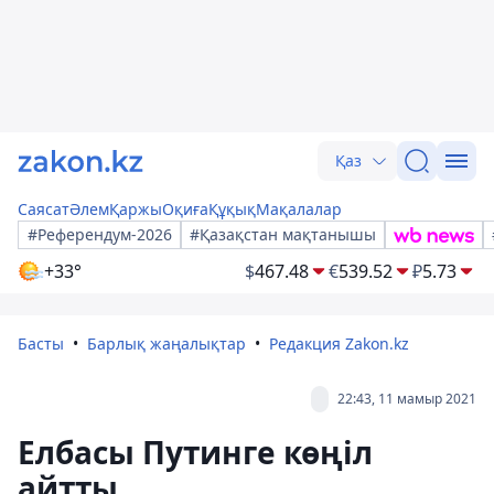
Қаз
Саясат
Әлем
Қаржы
Оқиға
Құқық
Мақалалар
#Референдум-2026
#Қазақстан мақтанышы
+33°
$
467.48
€
539.52
₽
5.73
Басты
Барлық жаңалықтар
Редакция Zakon.kz
22:43, 11 мамыр 2021
Елбасы Путинге көңіл
айтты