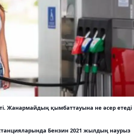
сті. Жанармайдың қымбаттауына не әсер етеді
станцияларында Бензин 2021 жылдың наурыз