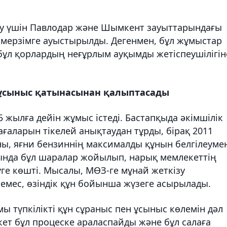
ту үшін Павлодар және Шымкент зауыттарындағы
 мерзімге ауыстырылды. Дегенмен, бұл жұмыстар
бұл қорлардың неғұрлым ауқымды жетіспеушілігін
с/ұсыныс қатынасынан қалыптасады
 жылға дейін жұмыс істеді. Бастапқыда әкімшілік
аларын тікелей анықтаудан тұрды, бірақ 2011
ы, яғни бензиннің максималды құнын белгілеуме
ында бұл шаралар жойылып, нарық мемлекеттің
ге көшті. Мысалы, МӨЗ-ге мұнай жеткізу
мес, өзіндік құн бойынша жүзеге асырылады.
ы түпкілікті құн сұраныс пен ұсыныс көлемін дәл
ет бұл процеске араласпайды және бұл салаға