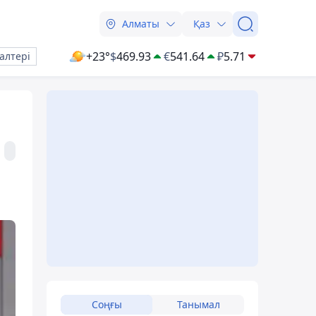
Алматы
Қаз
+23°
$
469.93
€
541.64
₽
5.71
алтері
Соңғы
Танымал