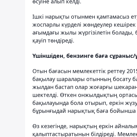
өсуіне алып келді.
Ішкі нарықты отынмен қамтамасыз е
жоспарлы күрделі жөндеулер кешірек
ағымдағы жылы жүргізілетін болады, 
қауіп төндіреді.
Үшіншіден, бензинге баға сұраны
Отын бағасын мемлекеттік реттеу 2015
бақылау шаралары отынның босату бағ
жылдан бастап олар жоғарғы шекаран
шектелді. Өткен онжылдықтың ортас
бақылауында бола отырып, еркін жүзу
бұрынғыдай нарықтық баға бойынша е
Өз кезегінде, нарықтың еркін айналым
қалыптастыратынын білдіреді. Мемлек