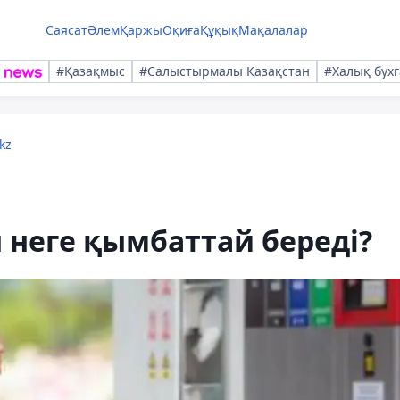
Саясат
Әлем
Қаржы
Оқиға
Құқық
Мақалалар
#Қазақмыс
#Салыстырмалы Қазақстан
#Халық бухг
kz
 неге қымбаттай береді?