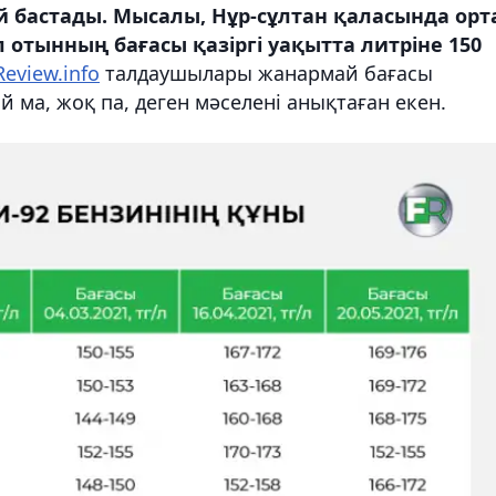
й бастады. Мысалы, Нұр-сұлтан қаласында орт
отынның бағасы қазіргі уақытта литріне 150
Review.info
талдаушылары жанармай бағасы
 ма, жоқ па, деген мәселені анықтаған екен.