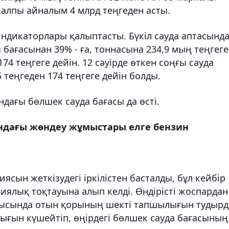
алпы айналым 4 млрд теңгеден асты.
ндикаторлары қалыптасты. Бүкіл сауда аптасынд
 бағасынан 39% - ға, тоннасына 234,9 мың теңгеге
174 теңгеге дейін. 12 сәуірде өткен соңғы сауда
 теңгеден 174 теңгеге дейін болды.
дағы бөлшек сауда бағасы да өсті.
ындағы жөндеу жұмыстары елге бензин
ясын жеткізудегі іркілістен басталды, бұл кейбір
ялық тоқтауына алып келді. Өндірісті жоспардан
блысында отын қорының шекті тапшылығын тудырд
ығын күшейтіп, өңірдегі бөлшек сауда бағасының