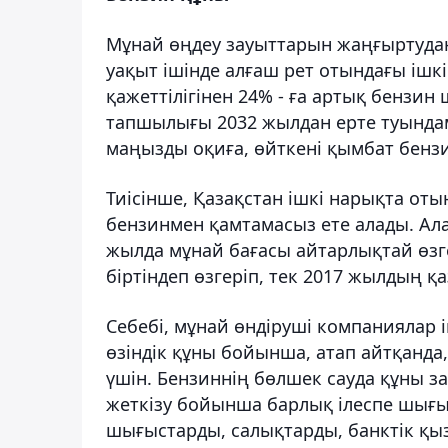
Мұнай өңдеу зауыттарын жаңғыртудан
уақыт ішінде алғаш рет отындағы ішк
қажеттілігінен 24% - ға артық бензин
тапшылығы 2032 жылдан ерте туындам
маңызды оқиға, өйткені қымбат бензи
Тиісінше, Қазақстан ішкі нарықта оты
бензинмен қамтамасыз ете алады. Алай
жылда мұнай бағасы айтарлықтай өзге
біртіндеп өзгеріп, тек 2017 жылдың қ
Себебі, мұнай өндіруші компаниялар і
өзіндік құны бойынша, атап айтқанда,
үшін. Бензиннің бөлшек сауда құны 
жеткізу бойынша барлық ілеспе шығ
шығыстарды, салықтарды, банктік қыз