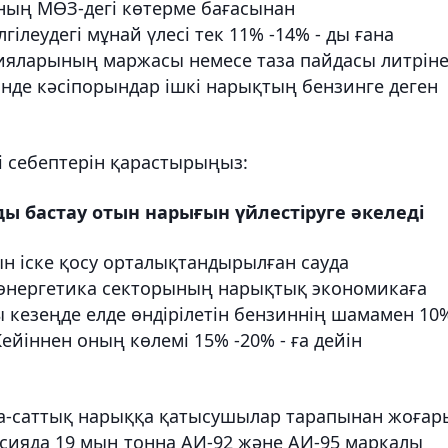
оның МӨЗ-дегі көтерме бағасынан
ілеудегі мұнай үлесі тек 11% -14% - ды ғана
ияларының маржасы немесе таза пайдасы литрін
үзінде кәсіпорындар ішкі нарықтың бензинге деген
і себептерін қарастырыңыз:
ды бастау отын нарығын үйлестіруге әкеледі
н іске қосу орталықтандырылған сауда
энергетика секторының нарықтық экономикаға
ы кезеңде елде өндірілетін бензиннің шамамен 10%
йіннен оның көлемі 15% -20% - ға дейін
уда-саттық нарыққа қатысушылар тарапынан жоғар
ссияда 19 мың тонна АИ-92 және АИ-95 маркалы