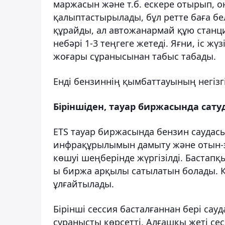
маржасын және т.б. ескере отырып, 
қалыптастырылады, бұл ретте баға белг
құрайды, ал автожанармай құю станц
небәрі 1-3 теңгеге жетеді. Яғни, іс ж
жоғары сұранысынан табыс табады.
Енді бензиннің қымбаттауының негізг
Біріншіден, тауар биржасында сату
ETS тауар биржасында бензин саудасы
инфрақұрылымын дамыту және отын-
көшуі шеңберінде жүргізілді. Бастапқ
ы биржа арқылы сатылатын болады. Ке
ұлғайтылады.
Бірінші сессия басталғаннан бері са
сұранысты көрсетті. Алғашқы жеті се