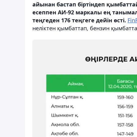
айынан бастап біртіндеп қымбатта
есеппен АИ-92 маркалы ең танымал 
теңгеден 176 теңгеге дейін өсті.
Fin
неліктен қымбаттап, бензин қымбаттай