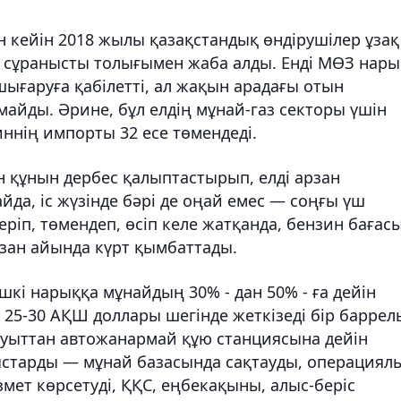
 кейін 2018 жылы қазақстандық өндірушілер ұзақ
і сұранысты толығымен жаба алды. Енді МӨЗ нары
 шығаруға қабілетті, ал жақын арадағы отын
айды. Әрине, бұл елдің мұнай-газ секторы үшін
ннің импорты 32 есе төмендеді.
н құнын дербес қалыптастырып, елді арзан
да, іс жүзінде бәрі де оңай емес — соңғы үш
ріп, төмендеп, өсіп келе жатқанда, бензин бағас
азан айында күрт қымбаттады.
шкі нарыққа мұнайдың 30% - дан 50% - ға дейін
 25-30 АҚШ доллары шегінде жеткізеді бір баррел
зауыттан автожанармай құю станциясына дейін
ыстарды — мұнай базасында сақтауды, операциял
мет көрсетуді, ҚҚС, еңбекақыны, алыс-беріс