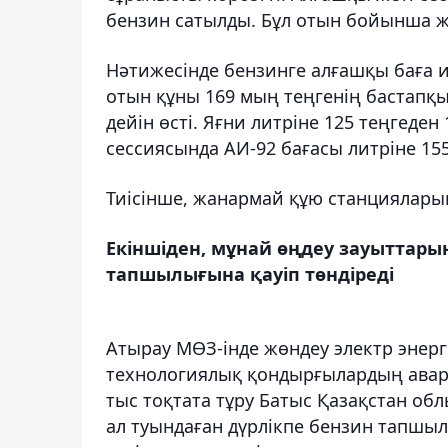
бензин сатылды. Бұл отын бойынша ж
Нәтижесінде бензинге алғашқы баға и
отын құны 169 мың теңгенің бастапқы
дейін өсті. Яғни литріне 125 теңгеден 
сессиясында АИ-92 бағасы литріне 155
Тиісінше, жанармай құю станцияларын
Екіншіден, мұнай өңдеу зауыттар
тапшылығына қауіп төндіреді
Атырау МӨЗ-інде жөндеу электр энерги
технологиялық қондырғылардың авари
тыс тоқтата тұру Батыс Қазақстан о
ал туындаған дүрлікпе бензин тапшыл