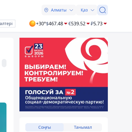
Алматы
Қаз
+30°
$
467.48
€
539.52
₽
5.73
алтері
Соңғы
Танымал