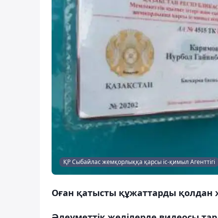
ҚР Сыбайлас жемқорлыққа қарсы іс-қимыл Агенттігі
Оған қатысты құжаттарды қолдан 
Әлеуметтік желілерде видеосы та