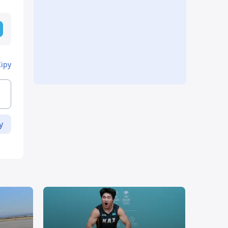
Кіру
у