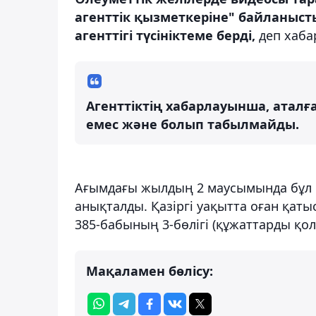
агенттік қызметкеріне" байланыс
агенттігі түсініктеме берді,
деп хаб
Агенттіктің хабарлауынша, атал
емес және болып табылмайды.
Ағымдағы жылдың 2 маусымында бұл 
анықталды. Қазіргі уақытта оған қат
385-бабының 3-бөлігі (құжаттарды қо
Мақаламен бөлісу: