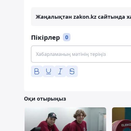
Жаңалықтан zakon.kz сайтында х
Пікірлер
0
Оқи отырыңыз