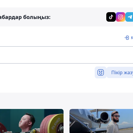
абардар болыңыз:
Пікір жаз