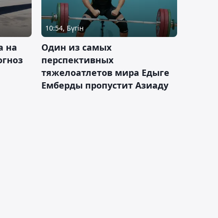
10:54, Бүгін
а на
Один из самых
огноз
перспективных
тяжелоатлетов мира Едыге
Емберды пропустит Азиаду