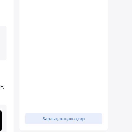
ің
Барлық жаңалықтар