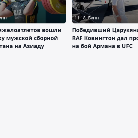
үгін
11:18, Бүгін
тяжелоатлетов вошли
Победивший Царукян
ку мужской сборной
RAF Ковингтон дал пр
тана на Азиаду
на бой Армана в UFC