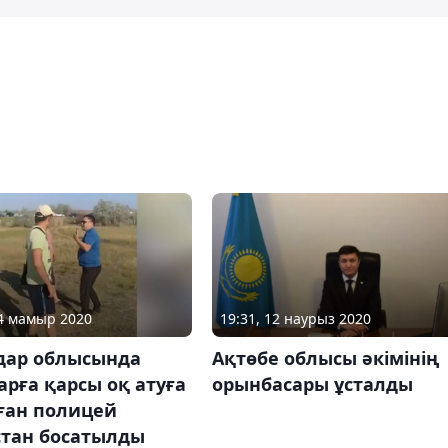
14 мамыр 2020
19:31, 12 наурыз 2020
дар облысында
Ақтөбе облысы әкімінің
рға қарсы оқ атуға
орынбасары ұсталды
ған полицей
тан босатылды