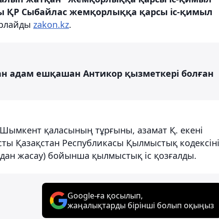
ты ҚР Сыбайлас жемқорлыққа қарсы іс-қимыл
арлайды
zakon.kz
.
ған адам ешқашан Антикор қызметкері болған
Шымкент қаласының тұрғыны, азамат Қ. екені
ысты Қазақстан Республикасы Қылмыстық кодексін
лдан жасау) бойынша қылмыстық іс қозғалды.
Google-ға қосылып,
жаңалықтарды бірінші болып оқыңыз