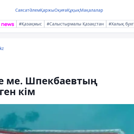
Саясат
Әлем
Қаржы
Оқиға
Құқық
Мақалалар
#Қазақмыс
#Салыстырмалы Қазақстан
#Халық бухг
kz
де ме. Шпекбаевтың
ген кім