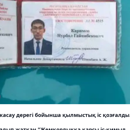
жасау дерегі бойынша қылмыстық іс қозғалды
ралып жатқан "Жемқорлыққа қарсы іс-қимыл