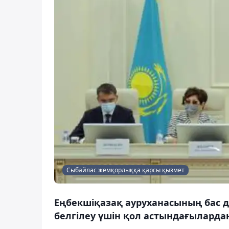
Сыбайлас жемқорлыққа қарсы қызмет
Еңбекшіқазақ ауруханасының бас д
белгілеу үшін қол астындағыларда