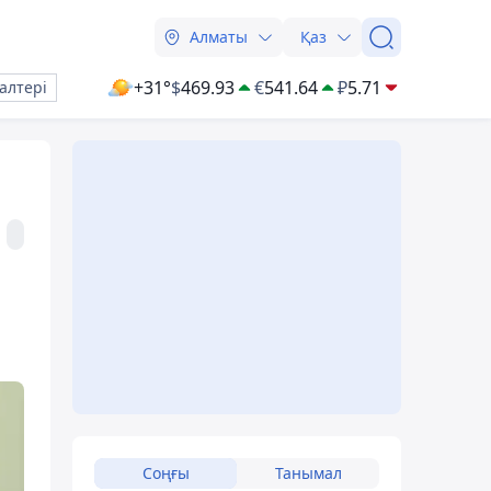
Алматы
Қаз
+31°
$
469.93
€
541.64
₽
5.71
алтері
Соңғы
Танымал