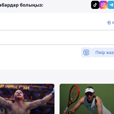
абардар болыңыз:
Пікір жаз