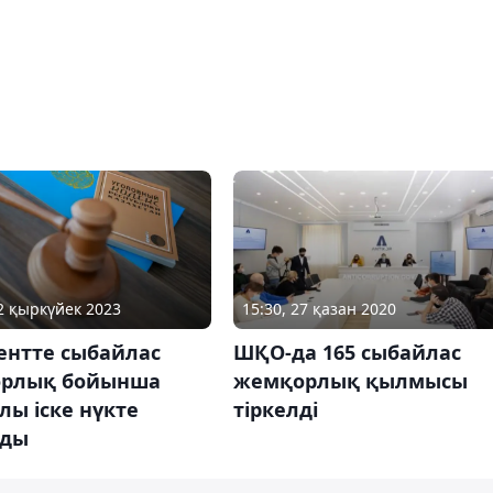
22 қыркүйек 2023
15:30, 27 қазан 2020
нтте сыбайлас
ШҚО-да 165 сыбайлас
рлық бойынша
жемқорлық қылмысы
ы іске нүкте
тіркелді
лды