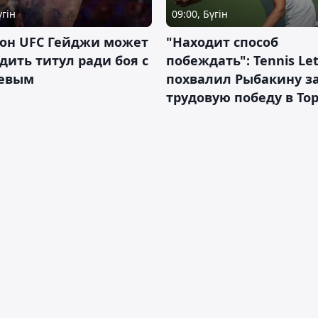
үгін
09:00, Бүгін
он UFC Гейджи может
"Находит способ
дить титул ради боя с
побеждать": Tennis Let
евым
похвалил Рыбакину з
трудовую победу в То