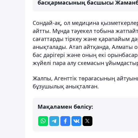
басқармасының басшысы Жаманбае
Сондай-ақ, ол медицина қызметкерле
айтты. Мұнда тәуекел тобына жатпайт
сағаттарды тіркеу және қарапайым д
анықталады. Атап айтқанда, Алматы 
бас дәрігері және оның екі орынбаса
жүйелі пара алу схемасын ұйымдасты
Жалпы, Агенттік төрағасының айтуын
бұзушылық анықталған.
Мақаламен бөлісу: