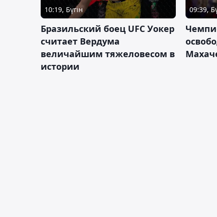
10:19, Бүгін
09:39, Б
Бразильский боец UFC Уокер
Чемпи
считает Вердума
освобо
величайшим тяжеловесом в
Махач
истории