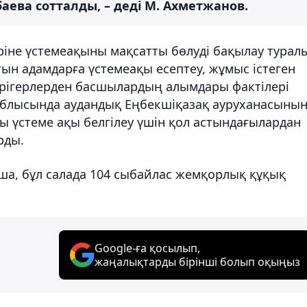
ва сотталды, – деді М. Ахметжанов.
ріне үстемеақыны мақсатты бөлуді бақылау турал
ын адамдарға үстемеақы есептеу, жұмыс істеген
әрігерлерден басшылардың алымдары фактілері
облысында аудандық Еңбекшіқазақ ауруханасыны
ры үстеме ақы белгілеу үшін қол астындағылардан
рды.
ша, бұл салада 104 сыбайлас жемқорлық құқық
Google-ға қосылып,
жаңалықтарды бірінші болып оқыңыз