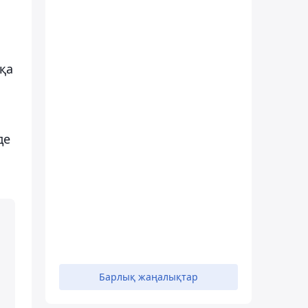
қа
де
Барлық жаңалықтар