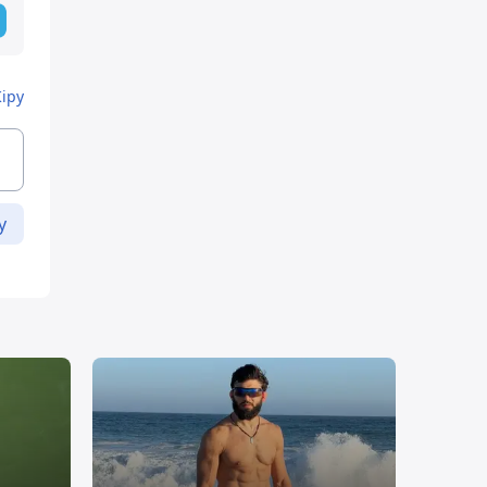
Кіру
у