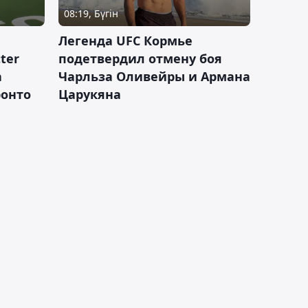
08:19, Бүгін
Легенда UFC Кормье
ter
подетвердил отмену боя
а
Чарльза Оливейры и Армана
ронто
Царукяна