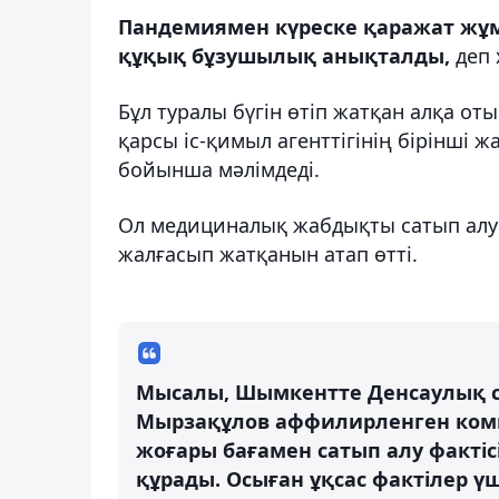
Пандемиямен күреске қаражат жұ
құқық бұзушылық анықталды,
деп 
Бұл туралы бүгін өтіп жатқан алқа 
қарсы іс-қимыл агенттігінің бірін
бойынша мәлімдеді.
Ол медициналық жабдықты сатып алу ке
жалғасып жатқанын атап өтті.
Мысалы, Шымкентте Денсаулық 
Мырзақұлов аффилирленген ком
жоғары бағамен сатып алу фактіс
құрады. Осыған ұқсас фактілер 