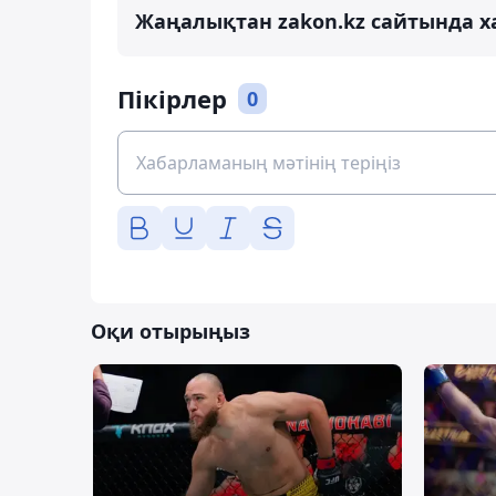
Жаңалықтан zakon.kz сайтында х
Пікірлер
0
Оқи отырыңыз