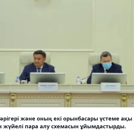
әрігері және оның екі орынбасары үстеме ақы
н жүйелі пара алу схемасын ұйымдастырды.