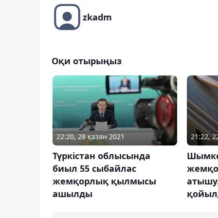
zkadm
Оқи отырыңыз
21:22, 
22:20, 28 қазан 2021
Шымке
Түркістан облысында
жемқо
биыл 55 сыбайлас
атышул
жемқорлық қылмысы
қойы
ашылды