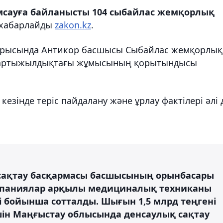
мсауға байланысты 104 сыбайлас жемқорлық
хабарлайды
zakon.kz
.
отырысында Антикор басшысы Сыбайлас жемқорлық
ші жартыжылдықтағы жұмысының қорытындысы
зінде теріс пайдалану және ұрлау фактілері әлі 
сақтау басқармасы басшысының орынбасары
паниялар арқылы медициналық техниканы
і бойынша сотталды. Шығын 1,5 млрд теңгені
үшін Маңғыстау облысында денсаулық сақтау