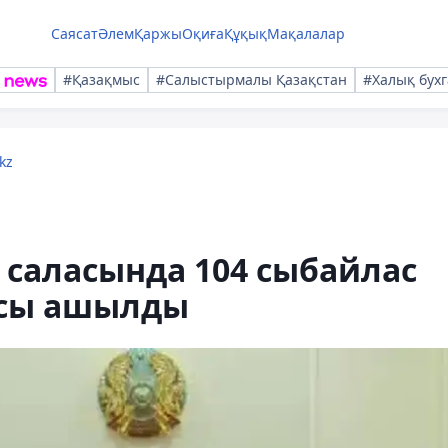
Саясат
Әлем
Қаржы
Оқиға
Құқық
Мақалалар
#Қазақмыс
#Салыстырмалы Қазақстан
#Халық бухг
kz
саласында 104 сыбайлас
сы ашылды