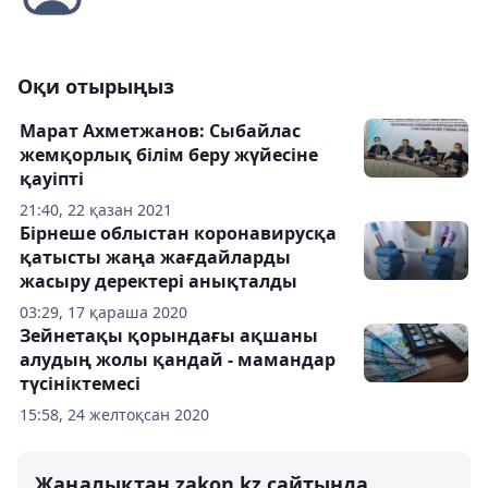
Оқи отырыңыз
Марат Ахметжанов: Сыбайлас
жемқорлық білім беру жүйесіне
қауіпті
21:40, 22 қазан 2021
Бірнеше облыстан коронавирусқа
қатысты жаңа жағдайларды
жасыру деректері анықталды
03:29, 17 қараша 2020
Зейнетақы қорындағы ақшаны
алудың жолы қандай - мамандар
түсініктемесі
15:58, 24 желтоқсан 2020
Жаңалықтан zakon.kz сайтында