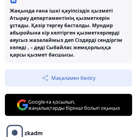
Жақында ғана ішкі қауіпсіздік қызметі
Атырау департаментінің қызметкерін
ұстады. Қазір тергеу басталды. Мундир
абыройына кір келтірген қызметкерлерді
аяусыз жазалаймыз деп Сіздерді сендіргім
келеді , – деді Сыбайлас жемқорлыққа
қарсы қызмет басшысы.
Мақаламен бөлісу
Google-ға қосылып,
жаңалықтарды бірінші болып оқыңыз
zkadm