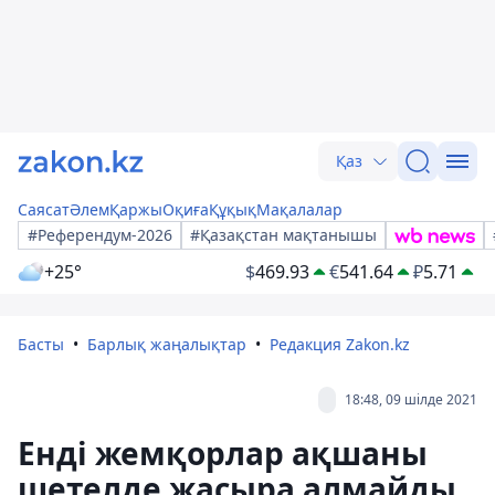
Қаз
Саясат
Әлем
Қаржы
Оқиға
Құқық
Мақалалар
#Референдум-2026
#Қазақстан мақтанышы
+25°
$
469.93
€
541.64
₽
5.71
Басты
Барлық жаңалықтар
Редакция Zakon.kz
18:48, 09 шілде 2021
Енді жемқорлар ақшаны
шетелде жасыра алмайды