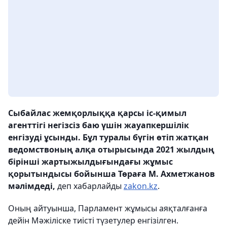
Сыбайлас жемқорлыққа қарсы іс-қимыл
агенттігі негізсіз баю үшін жауапкершілік
енгізуді ұсынды. Бұл туралы бүгін өтіп жатқан
ведомствоның алқа отырысында 2021 жылдың
бірінші жартыжылдығындағы жұмыс
қорытындысы бойынша Төраға М. Ахметжанов
мәлімдеді,
деп хабарлайды
zakon.kz
.
Оның айтуынша, Парламент жұмысы аяқталғанға
дейін Мәжіліске тиісті түзетулер енгізілген.