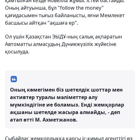
қамтылған кезде новелла жұмыс істей бастайды.
Оның айтуынша, бұл "follow the money"
қағидасымен тығыз байланысты, яғни Мемлекет
басшысы айтқан "ақшаға ер".
Ол үшін Қазақстан ЭЫДҰ-ның салық ақпаратын
Автоматты алмасудың Дүниежүзілік жүйесіне
қосылуда.
Оның көмегімен біз шетелдік шоттар мен
активтер туралы мәліметтер алу
мүмкіндігіне ие боламыз. Енді жемқорлар
ақшаны шетелде жасыра алмайды, - деп
атап өтті М. Ахметжанов.
Сыбайлас жемқорлыққа қарсы іс-қимыл агенттігі өз