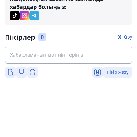
хабардар болыңыз:
Пікірлер
0
Кіру
Пікір жазу