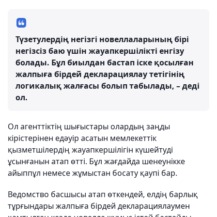
Түзетулердің негізгі новеллаларының бірі
негізсіз баю үшін жауапкершілікті енгізу
болады. Бұл биылдан бастап іске қосылған
жалпыға бірдей декларациялау тетігінің
логикалық жалғасы болып табылады, – деді
ол.
Ол агенттіктің шығыстары олардың заңды
кірістерінен едәуір асатын мемлекеттік
қызметшілердің жауапкершілігін күшейтуді
ұсынғанын атап өтті. Бұл жағдайда шенеунікке
айыппұл немесе жұмыстан босату қаупі бар.
Ведомство басшысы атап өткендей, елдің барлық
тұрғындары жалпыға бірдей декларациялаумен