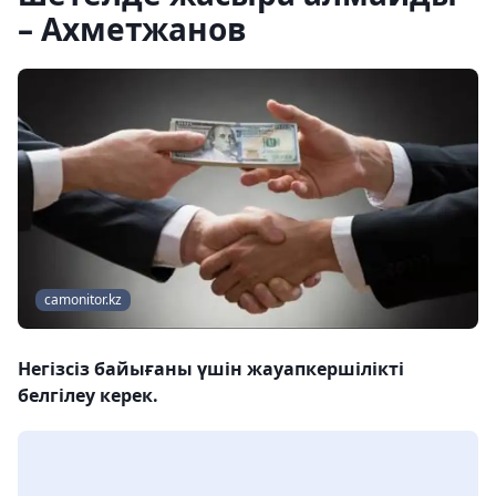
– Ахметжанов
camonitor.kz
Негізсіз байығаны үшін жауапкершілікті
белгілеу керек.