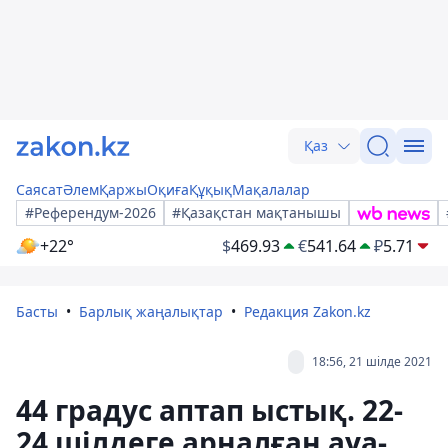
Қаз
Саясат
Әлем
Қаржы
Оқиға
Құқық
Мақалалар
#Референдум-2026
#Қазақстан мақтанышы
+22°
$
469.93
€
541.64
₽
5.71
Басты
Барлық жаңалықтар
Редакция Zakon.kz
18:56, 21 шілде 2021
44 градус аптап ыстық. 22-
24 шілдеге арналған ауа-