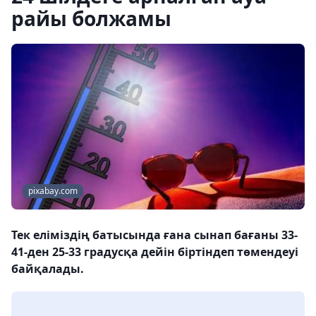
райы болжамы
pixabay.com
Тек еліміздің батысында ғана сынап бағаны 33-
41-ден 25-33 градусқа дейін біртіндеп төмендеуі
байқалады.