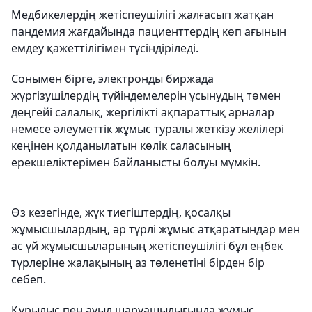
Медбикелердің жетіспеушілігі жалғасып жатқан
пандемия жағдайында пациенттердің көп ағынын
емдеу қажеттілігімен түсіндіріледі.
Сонымен бірге, электронды биржада
жүргізушілердің түйіндемелерін ұсынудың төмен
деңгейі салалық, жергілікті ақпараттық арналар
немесе әлеуметтік жұмыс туралы жеткізу желілері
кеңінен қолданылатын көлік саласының
ерекшеліктерімен байланысты болуы мүмкін.
Өз кезегінде, жүк тиегіштердің, қосалқы
жұмысшылардың, әр түрлі жұмыс атқаратындар мен
ас үй жұмысшыларының жетіспеушілігі бұл еңбек
түрлеріне жалақының аз төленетіні бірден бір
себеп.
Құрылыс пен ауыл шаруашылығында жұмыс