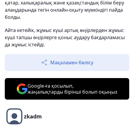
қатар, халықаралық және қазақстандық білім беру
алаңдарында тегін онлайн-оқыту мүмкіндігі пайда
болды.
Айта кетейік, жұмыс күші артық өңірлерден жұмыс
күші тапшы өңірлерге қоныс аудару бағдарламасы
да жұмыс істейді.
Мақаламен бөлісу
Google-ға қосылып,
жаңалықтарды бірінші болып оқыңыз
zkadm