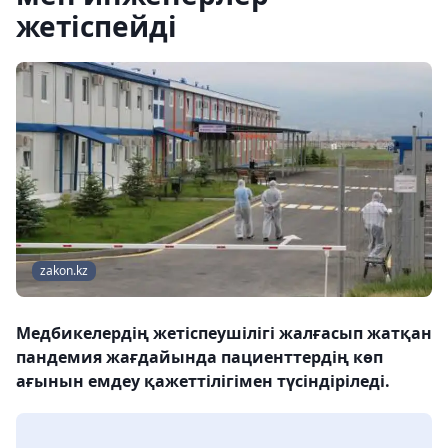
жетіспейді
zakon.kz
Медбикелердің жетіспеушілігі жалғасып жатқан
пандемия жағдайында пациенттердің көп
ағынын емдеу қажеттілігімен түсіндіріледі.