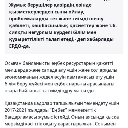
Жұмыс берушілер қазірдің өзінде
қызметкерлерден сыни ойлау,
проблемаларды тез және тиімді шешу
қабілеті, көшбасшылық қасиеттер және т.б.
сияқты неғұрлым күрделі білім мен
құзыреттілікті талап етеді,- деп хабарлады
ЕРДО-да.
Осыған байланысты еңбек ресурстарын қажетті
мөлшерде және сапада алу үшін және сол арқылы
экономиканың жедел өсуін қамтамасыз ету үшін
білім беру жүйесі мен еңбек нарығы арасындағы
өзара байланысты тиімді құру маңызды.
Қазақстанда кадрлар тапшылығын төмендету үшін
2017-2021 жылдары "Еңбек" мемлекеттік
бағдарламасы жұмыс істейді. Оның аясында қысқа
мерзімді кәсіптік оқыту қарастырылған. Сонымен