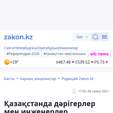
Қаз
Саясат
Әлем
Қаржы
Оқиға
Құқық
Мақалалар
#Референдум-2026
#Қазақстан мақтанышы
+29°
$
467.48
€
539.52
₽
5.73
Басты
Барлық жаңалықтар
Редакция Zakon.kz
17:50, 06 тамыз 2021
Қазақстанда дәрігерлер
мен инженерлер