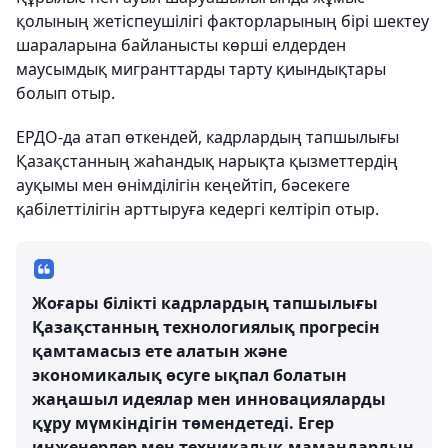
қолының жетіспеушілігі факторларының бірі шектеу
шараларына байланысты көрші елдерден
маусымдық мигранттарды тарту қиындықтары
болып отыр.
ЕРДО-да атап өткендей, кадрлардың тапшылығы
Қазақстанның жаһандық нарықта қызметтердің
ауқымы мен өнімділігін кеңейтіп, бәсекеге
қабілеттілігін арттыруға кедергі келтіріп отыр.
Жоғары білікті кадрлардың тапшылығы
Қазақстанның технологиялық прогресін
қамтамасыз ете алатын және
экономикалық өсуге ықпал болатын
жаңашыл идеялар мен инновацияларды
құру мүмкіндігін төмендетеді. Егер
инженерлер мен техникалық мамандардың