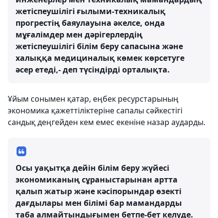
жетіспеушілігі ғылыми-техникалық
прогрестің баяулауына әкелсе, онда
мұғалімдер мен дәрігерлердің
жетіспеушілігі білім беру сапасына және
халыққа медициналық көмек көрсетуге
әсер етеді,- деп түсіндірді орталықта.
Ұйым сонымен қатар, еңбек ресурстарының
экономика қажеттіліктеріне сапалы сәйкестігі
сандық деңгейден кем емес екеніне назар аударды.
Осы уақытқа дейін білім беру жүйесі
экономиканың сұраныстарынан артта
қалып жатыр және кәсіпорындар өзекті
дағдылары мен білімі бар мамандарды
таба алмайтындығымен бетпе-бет келуде.