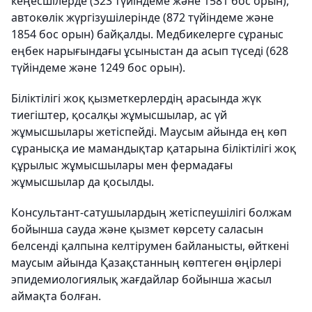
кеңесшілерде (323 түйіндеме және 1581 бос орын),
автокөлік жүргізушілерінде (872 түйіндеме және
1854 бос орын) байқалды. Медбикелерге сұраныс
еңбек нарығындағы ұсыныстан да асып түседі (628
түйіндеме және 1249 бос орын).
Біліктілігі жоқ қызметкерлердің арасында жүк
тиегіштер, қосалқы жұмысшылар, ас үй
жұмысшылары жетіспейді. Маусым айында ең көп
сұранысқа ие мамандықтар қатарына біліктілігі жоқ
құрылыс жұмысшылары мен фермадағы
жұмысшылар да қосылды.
Консультант-сатушылардың жетіспеушілігі болжам
бойынша сауда және қызмет көрсету саласын
белсенді қалпына келтірумен байланысты, өйткені
маусым айында Қазақстанның көптеген өңірлері
эпидемиологиялық жағдайлар бойынша жасыл
аймақта болған.