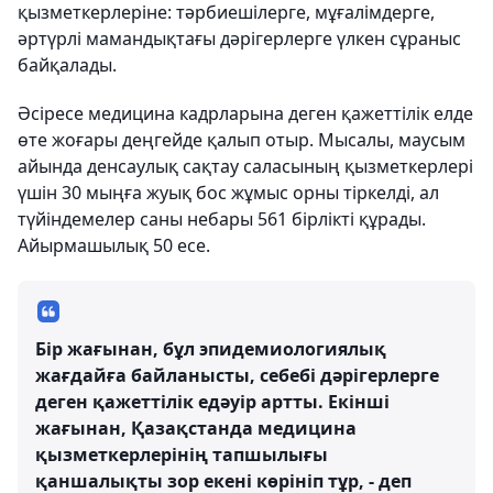
қызметкерлеріне: тәрбиешілерге, мұғалімдерге,
әртүрлі мамандықтағы дәрігерлерге үлкен сұраныс
байқалады.
Әсіресе медицина кадрларына деген қажеттілік елде
өте жоғары деңгейде қалып отыр. Мысалы, маусым
айында денсаулық сақтау саласының қызметкерлері
үшін 30 мыңға жуық бос жұмыс орны тіркелді, ал
түйіндемелер саны небары 561 бірлікті құрады.
Айырмашылық 50 есе.
Бір жағынан, бұл эпидемиологиялық
жағдайға байланысты, себебі дәрігерлерге
деген қажеттілік едәуір артты. Екінші
жағынан, Қазақстанда медицина
қызметкерлерінің тапшылығы
қаншалықты зор екені көрініп тұр, - деп