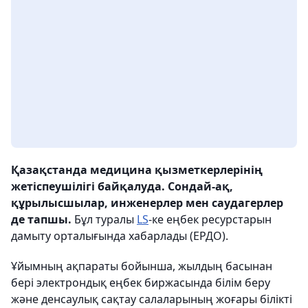
Қазақстанда медицина қызметкерлерінің
жетіспеушілігі байқалуда. Сондай-ақ,
құрылысшылар, инженерлер мен саудагерлер
де тапшы.
Бұл туралы
LS
-ке еңбек ресурстарын
дамыту орталығында хабарлады (ЕРДО).
Ұйымның ақпараты бойынша, жылдың басынан
бері электрондық еңбек биржасында білім беру
және денсаулық сақтау салаларының жоғары білікті