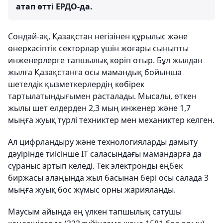
атап өтті ЕРДО-да.
Сондай-ақ, Қазақстан негізінен құрылыс және
өнеркәсіптік секторлар үшін жоғары сыныпты
инженерлерге тапшылық көріп отыр. Бұл жылдан
жылға Қазақстанға осы мамандық бойынша
шетелдік қызметкерлердің көбірек
тартылатындығымен расталады. Мысалы, өткен
жылы шет елдерден 2,3 мың инженер және 1,7
мыңға жуық түрлі техниктер мен механиктер келген.
Ал цифрландыру және технологияларды дамыту
дәуірінде тиісінше IT саласындағы мамандарға да
сұраныс артып келеді. Тек электронды еңбек
биржасы алаңында жыл басынан бері осы салада 3
мыңға жуық бос жұмыс орны жарияланды.
Маусым айында ең үлкен тапшылық сатушы