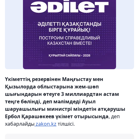
Үкіметтің резервінен Маңғыстау мен
Қызылорда облыстарына жем-шөп
шығындарын өтеуге 3 миллиардтан астам
теңге бөлінді, деп мәлімдеді
Ауыл
шаруашылығы министрі
міндетін атқарушы
Ербол Қарашөкеев ү
кімет отырысында
, деп
хабарлайды
zakon.kz
тілшісі.