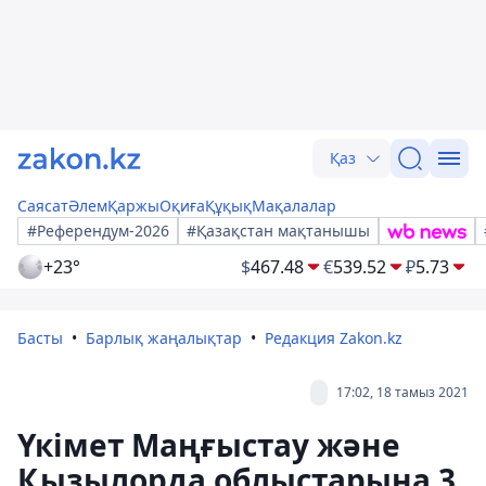
Қаз
Саясат
Әлем
Қаржы
Оқиға
Құқық
Мақалалар
#Референдум-2026
#Қазақстан мақтанышы
+23°
$
467.48
€
539.52
₽
5.73
Басты
Барлық жаңалықтар
Редакция Zakon.kz
17:02, 18 тамыз 2021
Үкімет Маңғыстау және
Қызылорда облыстарына 3