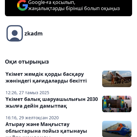
Google-ға қосылып,
жаңалықтарды бірінші болып оқыңыз
zkadm
Оқи отырыңыз
Үкімет жемдік қорды басқару
жөніндегі қағидаларды бекітті
12:26, 27 тамыз 2025
Үкімет балық шаруашылығын 2030
жылға дейін дамытпақ
16:16, 29 желтоқсан 2020
Атырау және Маңғыстау
облыстарына пойыз қатынауы