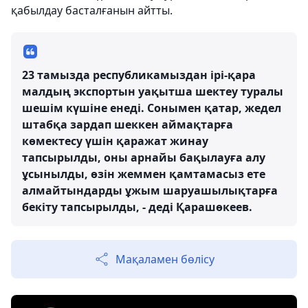
қабылдау басталғанын айтты.
23 тамызда республикамыздан ірі-қара
малдың экспортын уақытша шектеу туралы
шешім күшіне енеді. Сонымен қатар, жедел
штабқа зардап шеккен аймақтарға
көмектесу үшін қаражат жинау
тапсырылды, оны арнайы бақылауға алу
ұсынылды, өзін жеммен қамтамасыз ете
алмайтындарды ұжым шаруашылықтарға
бекіту тапсырылды, - деді Қарашөкеев.
Мақаламен бөлісу