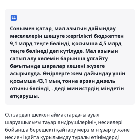
Сонымен қатар, мал азығын дайындау
мәселелерін шешуге жергілікті бюджеттен
9,1 млрд теңге бөлінді, қосымша 4,5 млрд
теңге бөлінеді деп күтілуде. Мал азығын
сатып алу көлемін барынша ұлғайту
бағытында шаралар кешені жүзеге
асырылуда. Өңірлерге жем дайындау үшін
қосымша 43,1 мың тонна арзан дизель
отыны бөлінді, - деді министрдің міндетін
атқарушы.
Ол зардап шеккен аймақтардағы ауыл
шаруашылығы тауар өндірушілерінің несиелері
бойынша берешекті қайтару мерзімін ұзарту және
несиені қайта құрылымдау туралы өтінімдерді