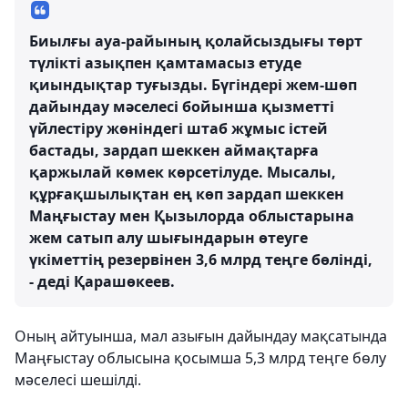
Биылғы ауа-райының қолайсыздығы төрт
түлікті азықпен қамтамасыз етуде
қиындықтар туғызды. Бүгіндері жем-шөп
дайындау мәселесі бойынша қызметті
үйлестіру жөніндегі штаб жұмыс істей
бастады, зардап шеккен аймақтарға
қаржылай көмек көрсетілуде. Мысалы,
құрғақшылықтан ең көп зардап шеккен
Маңғыстау мен Қызылорда облыстарына
жем сатып алу шығындарын өтеуге
үкіметтің резервінен 3,6 млрд теңге бөлінді,
- деді Қарашөкеев.
Оның айтуынша, мал азығын дайындау мақсатында
Маңғыстау облысына қосымша
5,3 млрд теңге
бөлу
мәселесі шешілді.