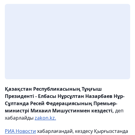
Қазақстан Республикасының Тұңғыш
Президенті - Елбасы Нұрсұлтан Назарбаев Нұр-
Сұлтанда Ресей Федерациясының Премьер-
министрі Михаил Мишустинмен кездесті,
деп
хабарлайды
zakon.kz.
РИА Новости
хабарлағандай, кездесу Қырғызстанда