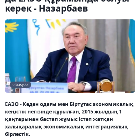
керек - Назарбаев
elbasy.kz
ЕАЭО - Кеден одағы мен Біртұтас экономикалық
кеңістік негізінде құрылған, 2015 жылдың 1
қаңтарынан бастап жұмыс істеп жатқан
халықаралық экономикалық интеграциялық
бірлестік.