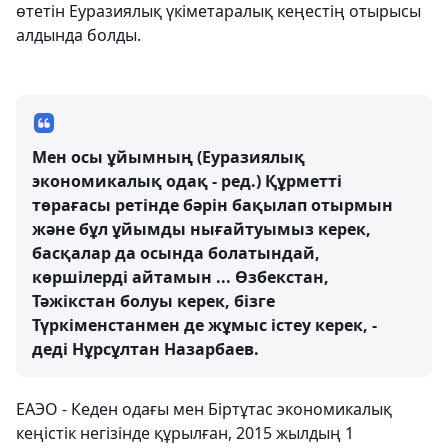
өтетін Еуразиялық үкіметаралық кеңестің отырысы
алдында болды.
Мен осы ұйымның (Еуразиялық
экономикалық одақ - ред.) Құрметті
төрағасы ретінде бәрін бақылап отырмын
және бұл ұйымды нығайтуымыз керек,
басқалар да осында болатындай,
көршілерді айтамын ... Өзбекстан,
Тәжікстан болуы керек, бізге
Түркіменстанмен де жұмыс істеу керек, -
деді Нұрсұлтан Назарбаев.
ЕАЭО - Кеден одағы мен Біртұтас экономикалық
кеңістік негізінде құрылған, 2015 жылдың 1