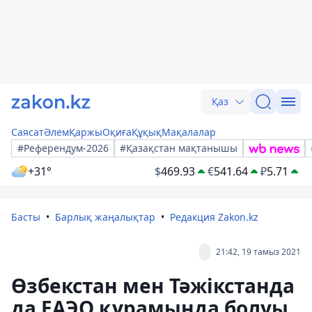
Қаз
Саясат
Әлем
Қаржы
Оқиға
Құқық
Мақалалар
#Референдум-2026
#Қазақстан мақтанышы
+31°
$
469.93
€
541.64
₽
5.71
Басты
Барлық жаңалықтар
Редакция Zakon.kz
21:42, 19 тамыз 2021
Өзбекстан мен Тәжікстанда
да ЕАЭО құрамында болуы