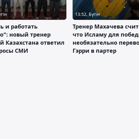
үгін
13:52, Бүгін
ь и работать
Тренер Махачева счит
о": новый тренер
что Исламу для побе
й Казахстана ответил
необязательно перев
просы СМИ
Гэрри в партер