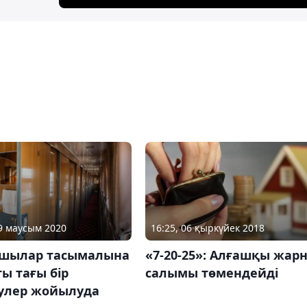
09 маусым 2020
16:25, 06 қыркүйек 2018
шылар тасымалына
«7-20-25»: Алғашқы жар
ы тағы бір
салымы төмендейді
улер жойылуда