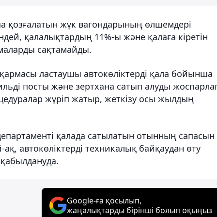
нша қозғалатын жүк вагондарының өлшемдері
ндей, қалалықтардың 11%-ы және қалаға кіретін
рмаларды сақтамайды.
қармасы ластаушы автокөліктерді қала бойынша
ильді посты және зертхана сатып алуды жоспарла
оцедуралар жүріп жатыр, жеткізу осы жылдың
департаменті қалада сатылатын отынның сапасын
ақ, автокөліктерді техникалық байқаудан өту
 қабылдануда.
Google-ға қосылып,
жаңалықтарды бірінші болып оқыңыз