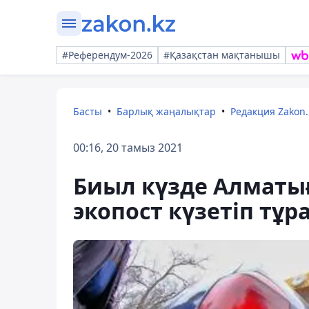
#Референдум-2026
#Қазақстан мақтанышы
Басты
Барлық жаңалықтар
Редакция Zakon.
00:16, 20 тамыз 2021
Биыл күзде Алматығ
экопост күзетіп тұр