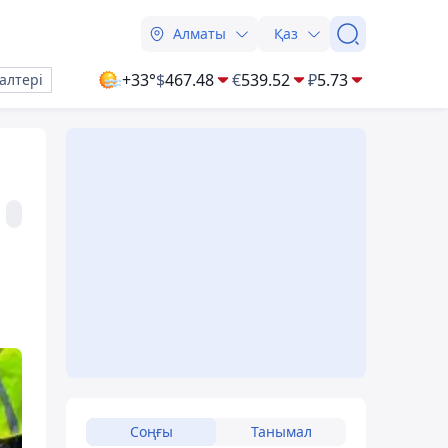
Алматы
Қаз
+33°
$
467.48
€
539.52
₽
5.73
алтері
Соңғы
Танымал