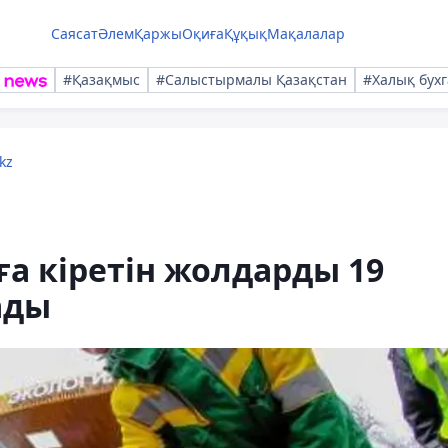
Саясат
Әлем
Қаржы
Оқиға
Құқық
Мақалалар
#Қазақмыс
#Салыстырмалы Қазақстан
#Халық бухг
kz
а кіретін жолдарды 19
ады