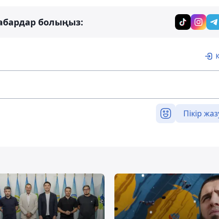
абардар болыңыз:
Пікір жаз