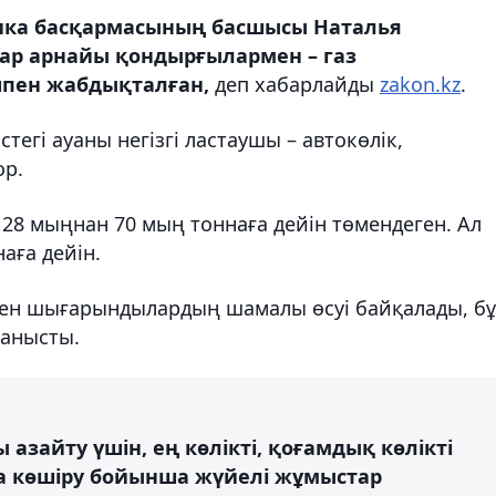
ка басқармасының басшысы Наталья
ар арнайы қондырғылармен – газ
шпен жабдықталған,
деп хабарлайды
zakon.kz
.
тегі ауаны негізгі ластаушы – автокөлік,
ор.
8 мыңнан 70 мың тоннаға дейін төмендеген. Ал
аға дейін.
ден шығарындылардың шамалы өсуі байқалады, бұ
анысты.
азайту үшін, ең көлікті, қоғамдық көлікті
а көшіру бойынша жүйелі жұмыстар