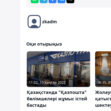
zkadm
Оқи отырыңыз
11:02, 10 қаңтар 2022
16:35, 
Қазақстанда "Қазпошта"
Жолау
бөлімшелері жұмыс істей
қатыст
бастады
шекте