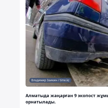
Владимир Заикин / time.kz
Алматыда жаңарған 9 экопост жұмыс
орнатылады.