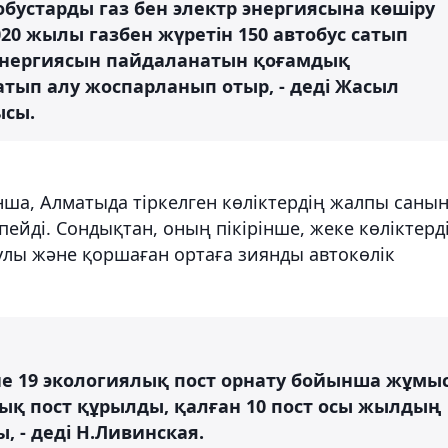
обустарды газ бен электр энергиясына көшіру
0 жылы газбен жүретін 150 автобус сатып
 энергиясын пайдаланатын қоғамдық
 сатып алу жоспарланып отыр, - деді Жасыл
ысы.
нша, Алматыда тіркелген көліктердің жалпы саны
пейді. Сондықтан, оның пікірінше, жеке көліктерд
аулы және қоршаған ортаға зиянды автокөлік
не 19 экологиялық пост орнату бойынша жұмы
ялық пост құрылды, қалған 10 пост осы жылдың
, - деді Н.Ливинская.