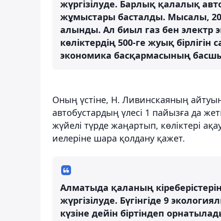
жүргізілуде. Барлық қалалық авт
жұмыстары басталды. Мысалы, 202
алынды. Ал биыл газ бен электр
көліктердің 500-ге жуық бірлігін
экономика басқармасының басш
Оның үстіне, Н. Ливинскаяның айтуы
автобустардың үлесі 1 пайызға да жет
жүйелі түрде жаңартып, көліктері ақ
иелеріне шара қолдану қажет.
Алматыда қаланың кіреберістері
жүргізілуде. Бүгінгіде 9 экологи
күзіне дейін біртіндеп орнатылады