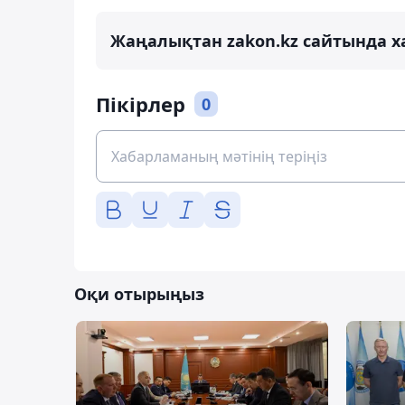
Жаңалықтан zakon.kz сайтында х
Пікірлер
0
Оқи отырыңыз