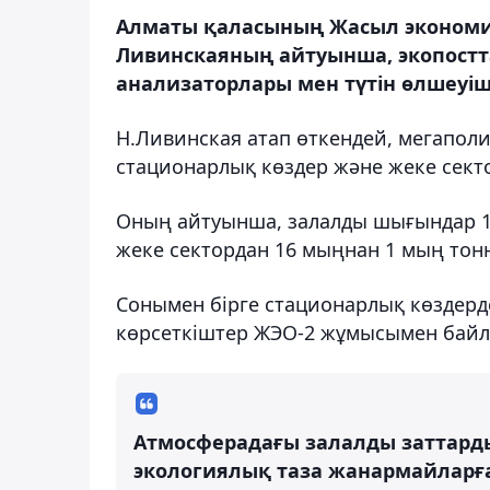
Алматы қаласының Жасыл экономи
Ливинскаяның айтуынша, экопостт
анализаторлары мен түтін өлшеуі
Н.Ливинская атап өткендей, мегаполис
стационарлық көздер және жеке сект
Оның айтуынша, залалды шығындар 12
жеке сектордан 16 мыңнан 1 мың тонн
Сонымен бірге стационарлық көздер
көрсеткіштер ЖЭО-2 жұмысымен байл
Атмосферадағы залалды заттарды 
экологиялық таза жанармайларғ