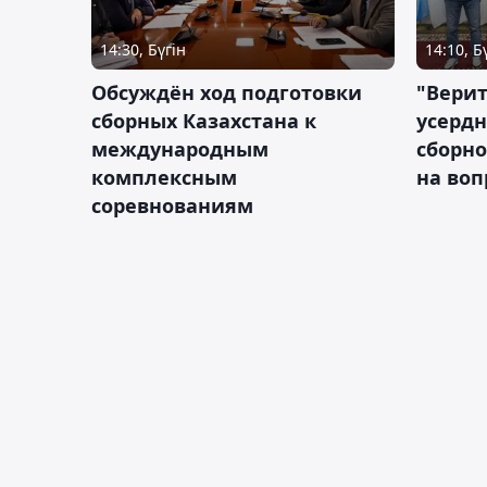
14:30, Бүгін
14:10, Б
Обсуждён ход подготовки
"Верит
сборных Казахстана к
усердн
международным
сборно
комплексным
на во
соревнованиям