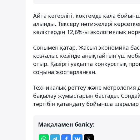
Айта кетерлігі, көктемде қала бойы
алынды. Тексеру нәтижелері көрсетке
көліктердің 12,6%-ы экологиялық но
Сонымен қатар, Жасыл экономика бас
қозғалыс кезінде анықтайтын үш моб
отыр. Қазіргі уақытта конкурстық пр
соңына жоспарланған.
Техникалық реттеу және метрология 
бақылау жұмыстарын бастады. Сондай-
тәртібін қатаңдату бойынша шаралар
Мақаламен бөлісу: