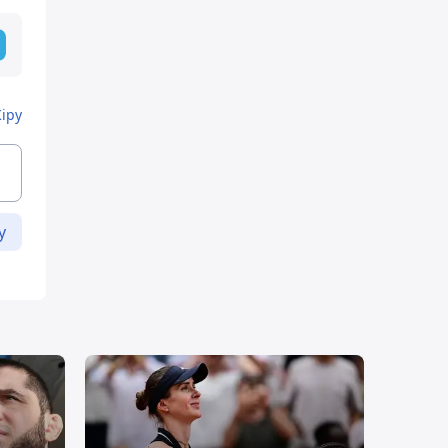
Кіру
у