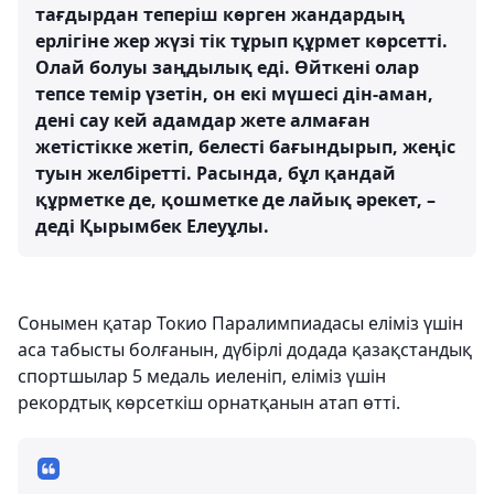
тағдырдан теперіш көрген жандардың
ерлігіне жер жүзі тік тұрып құрмет көрсетті.
Олай болуы заңдылық еді. Өйткені олар
тепсе темір үзетін, он екі мүшесі дін-аман,
дені сау кей адамдар жете алмаған
жетістікке жетіп, белесті бағындырып, жеңіс
туын желбіретті. Расында, бұл қандай
құрметке де, қошметке де лайық әрекет, –
деді Қырымбек Елеуұлы.
Сонымен қатар Токио Паралимпиадасы еліміз үшін
аса табысты болғанын, дүбірлі додада қазақстандық
спортшылар 5 медаль иеленіп, еліміз үшін
рекордтық көрсеткіш орнатқанын атап өтті.