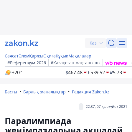
Қаз
Саясат
Әлем
Қаржы
Оқиға
Құқық
Мақалалар
#Референдум-2026
#Қазақстан мақтанышы
+20°
$
467.48
€
539.52
₽
5.73
Басты
Барлық жаңалықтар
Редакция Zakon.kz
22:37, 07 қыркүйек 2021
Паралимпиада
жеңімпаздарына ақшалай