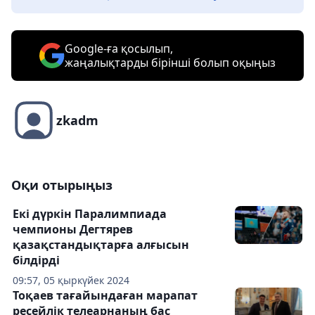
Google-ға қосылып,
жаңалықтарды бірінші болып оқыңыз
zkadm
Оқи отырыңыз
Екі дүркін Паралимпиада
чемпионы Дегтярев
қазақстандықтарға алғысын
білдірді
09:57, 05 қыркүйек 2024
Тоқаев тағайындаған марапат
ресейлік телеарнаның бас