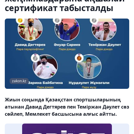
сертификат табысталды
zakon.kz
Жиын соңында Қазақстан спортшыларының
атынан Давид Дегтярев пен Теміржан Дәулет сөз
сөйлеп, Мемлекет басшысына алғыс айтты.