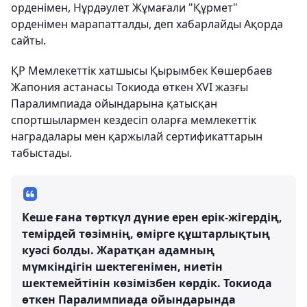
орденімен, Нұрдәулет Жұмағали "Құрмет"
орденімен марапатталды, деп хабарлайды Ақорда
сайты.
ҚР Мемлекеттік хатшысы Қырымбек Көшербаев
Жапония астанасы Токиода өткен XVI жазғы
Паралимпиада ойындарына қатысқан
спортшылармен кездесіп оларға мемлекеттік
наградалары мен қаржылай сертификаттарын
табыстады.
Кеше ғана төрткүл дүние ерен ерік-жігердің,
темірдей төзімнің, өмірге құштарлықтың
куәсі болды. Жаратқан адамның
мүмкіндігін шектегенімен, ниетін
шектемейтінін көзімізбен көрдік. Токиода
өткен Паралимпиада ойындарында