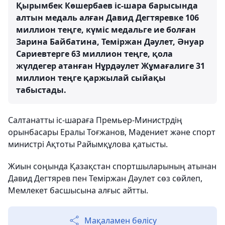
Қырымбек Көшербаев іс-шара барысында
алтын медаль алған Давид Дегтяревке 106
миллион теңге, күміс медальге ие болған
Зарина Байбатина, Теміржан Дәулет, Әнуар
Сариевтерге 63 миллион теңге, қола
жүлдегер атанған Нұрдәулет Жұмағалиге 31
миллион теңге қаржылай сыйақы
табыстады.
Салтанатты іс-шараға Премьер-Министрдің
орынбасары Ералы Тоғжанов, Мәдениет және спорт
министрі Ақтоты Райымқұлова қатысты.
Жиын соңында Қазақстан спортшыларының атынан
Давид Дегтярев пен Теміржан Дәулет сөз сөйлеп,
Мемлекет басшысына алғыс айтты.
Мақаламен бөлісу