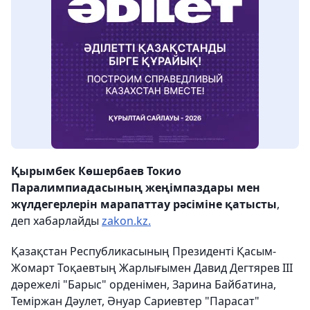
Қырымбек Көшербаев Токио
Паралимпиадасының жеңімпаздары мен
жүлдегерлерін марапаттау рәсіміне қатысты
,
деп хабарлайды
zakon.kz.
Қазақстан Республикасының Президенті Қасым-
Жомарт Тоқаевтың Жарлығымен Давид Дегтярев III
дәрежелі "Барыс" орденімен, Зарина Байбатина,
Теміржан Дәулет, Әнуар Сариевтер "Парасат"