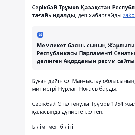
Серікбай Трұмов Қазақстан Респу
тағайындалды,
деп хабарлайды
zako
Мемлекет басшысының Жарлығыме
Республикасы Парламенті Сенаты
делінген Ақорданың ресми сайты
Бұған дейін ол Маңғыстау облысының ә
министрі Нұрлан Ноғаев барды.
Серікбай Өтелгенұлы Трұмов 1964 жы
қаласында дүниеге келген.
Білімі мен білігі: