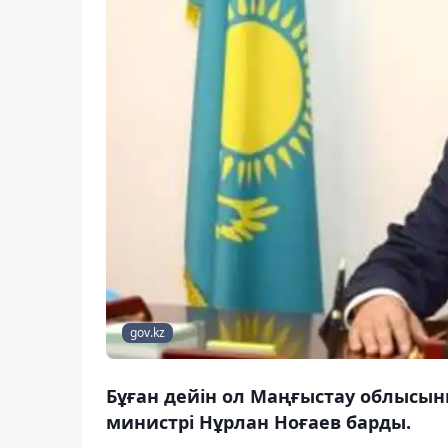
gov.kz
Бұған дейін ол Маңғыстау облысыны
министрі Нұрлан Ноғаев барды.