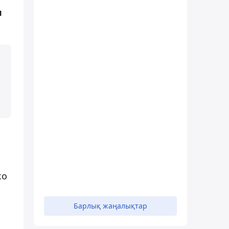
п
ко
Барлық жаңалықтар