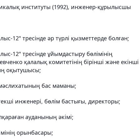
никалық институты (1992), инженер-құрылысшы
ыс-12" тресінде әр түрлі қызметтерде болған;
ыс-12" тресінде ұйымдастыру бөлімінің
вченко қалалық комитетінің бірінші және екінші
ның оқытушысы;
 мәслихатының бас маманы;
текші инженері, бөлім бастығы, директоры;
пқараған ауданының әкімі;
імінің орынбасары;