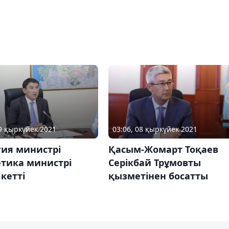
09 қыркүйек 2021
03:06, 08 қыркүйек 2021
гия министрі
Қасым-Жомарт Тоқаев
етика министрі
Серікбай Трұмовты
кетті
қызметінен босатты