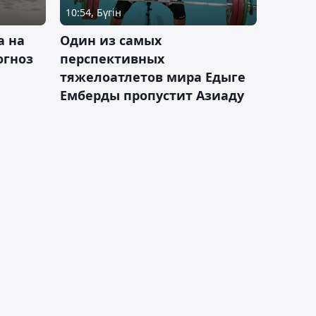
10:54, Бүгін
а на
Один из самых
огноз
перспективных
тяжелоатлетов мира Едыге
Емберды пропустит Азиаду