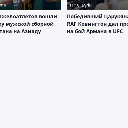
үгін
11:18, Бүгін
тяжелоатлетов вошли
Победивший Царукян
ку мужской сборной
RAF Ковингтон дал пр
тана на Азиаду
на бой Армана в UFC