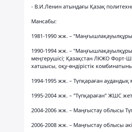
- В.И.Ленин атындағы Қазақ политех
Мансабы:
1981-1990 жж. – "Маңғышлақауылқұрыл
1990-1994 жж. – "Маңғышлақауылқұрыл
меңгерушісі; Қазақстан ЛКЖО Форт-Ше
хатшысы, оқу-өндірістік комбинаты
1994-1995 жж. – Түпқараған аудандық
1995-2004 жж. – "Түпқараған" ЖШС же
2004-2006 жж. – Маңғыстау облысы Тү
2006-2008 жж. – Маңғыстау облысы әк