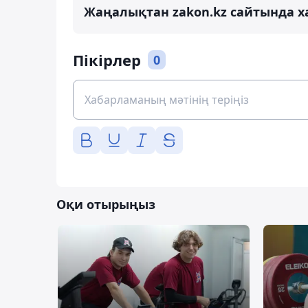
Жаңалықтан zakon.kz сайтында х
Пікірлер
0
Оқи отырыңыз