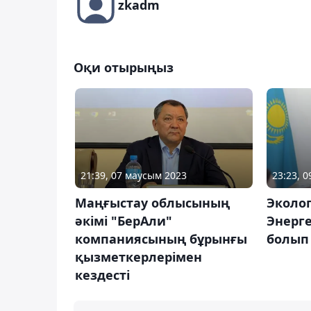
zkadm
Оқи отырыңыз
21:39, 07 маусым 2023
23:23, 
Маңғыстау облысының
Эколо
әкімі "БерАли"
Энерг
компаниясының бұрынғы
болып 
қызметкерлерімен
кездесті