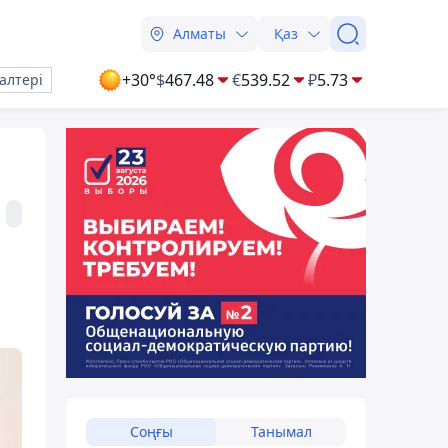
Алматы
Қаз
+30°
$
467.48
€
539.52
₽
5.73
алтері
Соңғы
Танымал