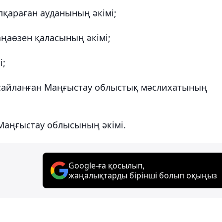
пқараған ауданының әкімі;
ңаөзен қаласының әкімі;
і;
сайланған Маңғыстау облыстық мәслихатының
Маңғыстау облысының әкімі.
Google-ға қосылып,
жаңалықтарды бірінші болып оқыңыз