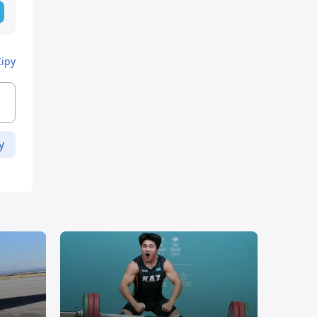
Кіру
у