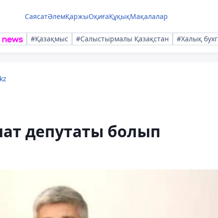
Саясат
Әлем
Қаржы
Оқиға
Құқық
Мақалалар
#Қазақмыс
#Салыстырмалы Қазақстан
#Халық бухг
kz
нат депутаты болып