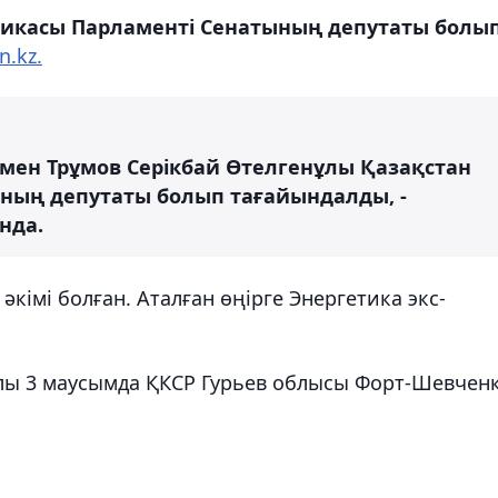
бликасы Парламенті Сенатының депутаты болы
n.kz.
н Трұмов Серікбай Өтелгенұлы Қазақстан
ның депутаты болып тағайындалды, -
нда.
кімі болған. Аталған өңірге Энергетика экс-
лы 3 маусымда ҚКСР Гурьев облысы Форт-Шевчен