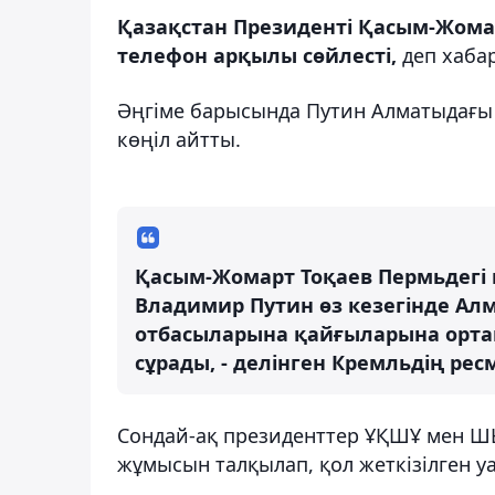
Қазақстан Президенті Қасым-Жомар
телефон арқылы сөйлесті,
деп хаба
Әңгіме барысында Путин Алматыдағы 
көңіл айтты.
Қасым-Жомарт Тоқаев Пермьдегі 
Владимир Путин өз кезегінде Ал
отбасыларына қайғыларына ортақ
сұрады, - делінген Кремльдің рес
Сондай-ақ президенттер ҰҚШҰ мен 
жұмысын талқылап, қол жеткізілген у