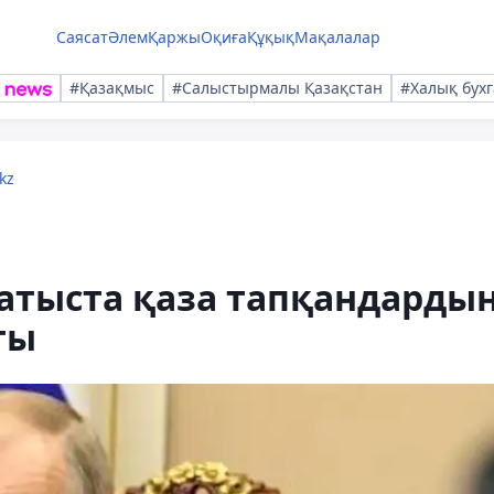
Саясат
Әлем
Қаржы
Оқиға
Құқық
Мақалалар
#Қазақмыс
#Салыстырмалы Қазақстан
#Халық бухг
kz
атыста қаза тапқандарды
ты