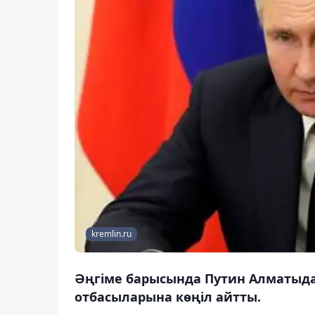
kremlin.ru
Әңгіме барысында Путин Алматыда
отбасыларына көңіл айтты.