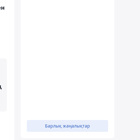
ен
ң
Барлық жаңалықтар