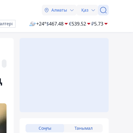
Алматы
Қаз
+24°
$
467.48
€
539.52
₽
5.73
алтері
ң
Соңғы
Танымал