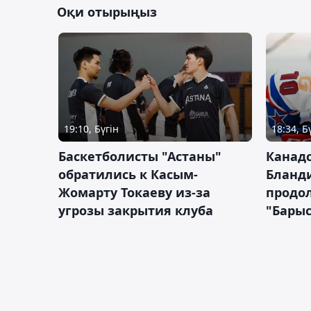
Оқи отырыңыз
19:10, Бүгін
18:34, Б
Баскетболисты "Астаны"
Канад
обратились к Касым-
Бланд
Жомарту Токаеву из-за
продол
угрозы закрытия клуба
"Барыс