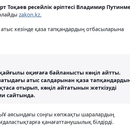
т Тоқаев ресейлік әріптесі Владимир Путинм
рлайды
zakon.kz.
атыс кезінде қаза тапқандардың отбасыларына
қайғылы оқиғаға байланысты көңіл айтты.
матыдағы атыс салдарынан қаза тапқандарды
таса отырып, көңіл айтатынын жеткізуді
ми сайтында.
ШЫҰ аясындағы соңғы көпжақты шаралардың
ағдаластықтарға қанағаттанушылық білдірді.