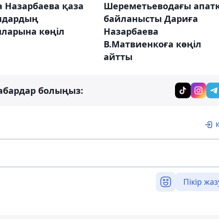
а Назарбаева қаза
Шереметьеводағы апат
ндардың
байланысты Дариға
ыларына көңіл
Назарбаева
В.Матвиенкоға көңіл
айтты
абардар болыңыз:
Пікір жаз