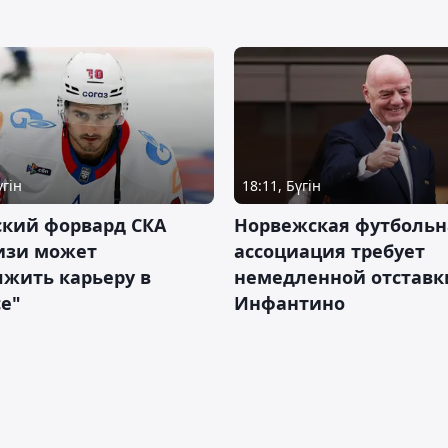
үгін
18:11, Бүгін
ский форвард СКА
Норвежская футбольн
изи может
ассоциация требует
жить карьеру в
немедленной отставк
е"
Инфантино