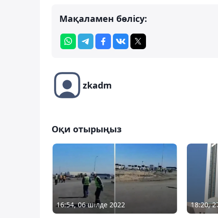
Мақаламен бөлісу:
zkadm
Оқи отырыңыз
16:54, 06 шілде 2022
18:20, 