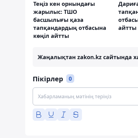
Теңіз кен орнындағы
Дариғ
жарылыс: ТШО
тапқа
басшылығы қаза
отбас
тапқандардың отбасына
айтты
көңіл айтты
Жаңалықтан zakon.kz сайтында х
Пікірлер
0