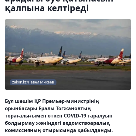
қалпына келтіреді
zakon.kz/Павел Михеев
Бұл шешім ҚР Премьер-министрінің
орынбасары Ералы Тоғжановтың
төрағалығымен өткен COVID-19 таралуын
болдырмау жөніндегі ведомствоаралық
комиссияның отырысында қабылданды.