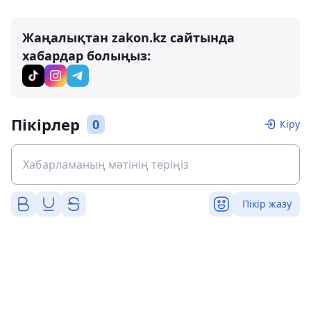
Жаңалықтан zakon.kz сайтында
хабардар болыңыз:
Пікірлер
0
Кіру
Пікір жазу