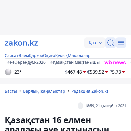
Қаз
Саясат
Әлем
Қаржы
Оқиға
Құқық
Мақалалар
#Референдум-2026
#Қазақстан мақтанышы
+23°
$
467.48
€
539.52
₽
5.73
Басты
Барлық жаңалықтар
Редакция Zakon.kz
18:59, 21 қыркүйек 2021
Қазақстан 16 елмен
арадағы әуе қатынасын