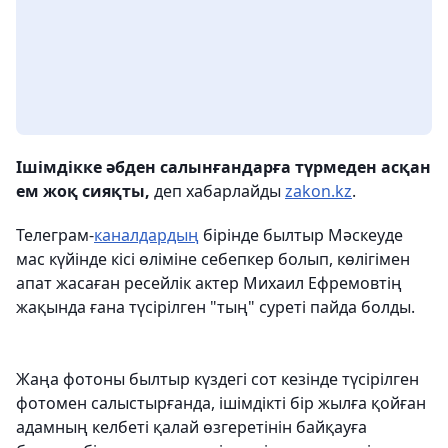
Ішімдікке әбден салынғандарға түрмеден асқан
ем жоқ сияқты,
деп хабарлайды
zakon.kz
.
Телеграм-
каналдардың
бірінде былтыр Мәскеуде
мас күйінде кісі өліміне себепкер болып, көлігімен
апат жасаған ресейлік актер Михаил Ефремовтің
жақында ғана түсірілген "тың" суреті пайда болды.
Жаңа фотоны былтыр күздегі сот кезінде түсірілген
фотомен салыстырғанда, ішімдікті бір жылға қойған
адамның келбеті қалай өзгеретінін байқауға