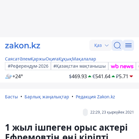
Қаз
Саясат
Әлем
Қаржы
Оқиға
Құқық
Мақалалар
#Референдум-2026
#Қазақстан мақтанышы
+24°
$
469.93
€
541.64
₽
5.71
Басты
Барлық жаңалықтар
Редакция Zakon.kz
22:29, 23 қыркүйек 2021
1 жыл ішпеген орыс актері
Ефремовтің өңі кіріпті