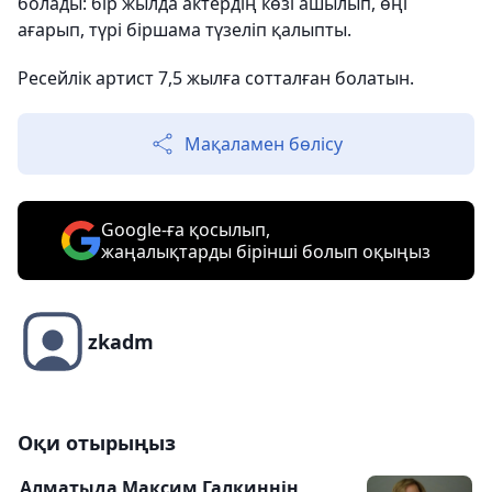
болады: бір жылда актердің көзі ашылып, өңі
ағарып, түрі біршама түзеліп қалыпты.
Ресейлік артист 7,5 жылға сотталған болатын.
Мақаламен бөлісу
Google-ға қосылып,
жаңалықтарды бірінші болып оқыңыз
zkadm
Оқи отырыңыз
Алматыда Максим Галкиннің