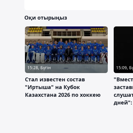
Оқи отырыңыз
15:28, Бүгін
15:09, Б
Стал известен состав
"Вмест
"Иртыша" на Кубок
застав
Казахстана 2026 по хоккею
слушат
дней":