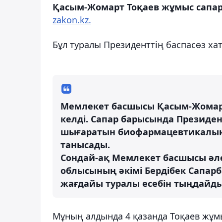
Қасым-Жомарт Тоқаев жұмыс сапа
zakon.kz.
Бұл туралы Президенттің баспасөз х
Мемлекет басшысы Қасым-Жомар
келді. Сапар барысында Презид
шығаратын биофармацевтикалық 
танысады.
Сондай-ақ Мемлекет басшысы әл
облысының әкімі Бердібек Сапа
жағдайы туралы есебін тыңдайды
Мұның алдында 4 қазанда Тоқаев жұ