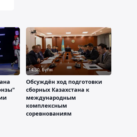
14:30, Бүгін
тана
Обсуждён ход подготовки
онзы"
сборных Казахстана к
зии
международным
комплексным
соревнованиям