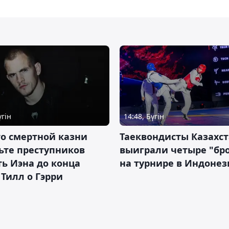
үгін
14:48, Бүгін
о смертной казни
Таеквондисты Казахс
ьте преступников
выиграли четыре "бр
ь Иэна до конца
на турнире в Индоне
 Тилл о Гэрри