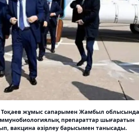
 Тоқаев жұмыс сапарымен Жамбыл облысынд
 иммунобиологиялық препараттар шығаратын
п, вакцина әзірлеу барысымен танысады.