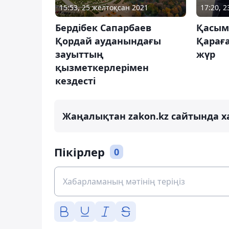
15:53, 25 желтоқсан 2021
17:20, 
Бердібек Сапарбаев
Қасым
Қордай ауданындағы
Қарағ
зауыттың
жүр
қызметкерлерімен
кездесті
Жаңалықтан zakon.kz сайтында х
Пікірлер
0