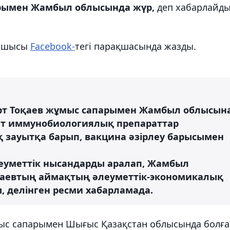
рымен Жамбыл облысында жүр,
деп хабарлайд
атшысы
Facebook-
тегі парақшасында жазды.
т Тоқаев жұмыс сапарымен Жамбыл облысын
ент иммунобиологиялық препараттар
зауытқа барып, вакцина әзірлеу барысымен
еуметтік нысандарды аралап, Жамбыл
рбаевтың аймақтың әлеуметтік-экономикалық
, делінген ресми хабарламада.
мыс сапарымен Шығыс Қазақстан облысында болға