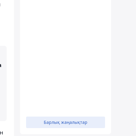
ы
а
Барлық жаңалықтар
н