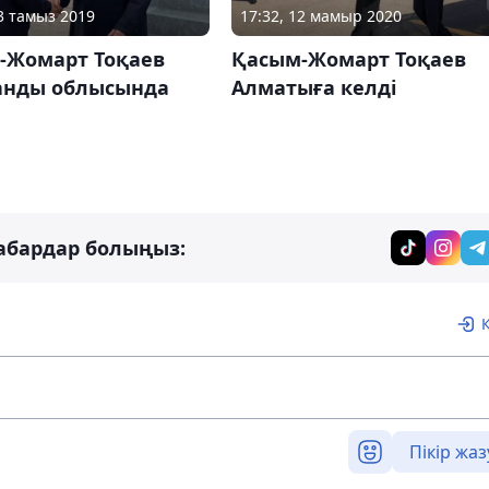
23 тамыз 2019
17:32, 12 мамыр 2020
-Жомарт Тоқаев
Қасым-Жомарт Тоқаев
анды облысында
Алматыға келді
абардар болыңыз:
Пікір жаз