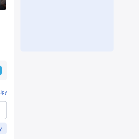
Кіру
у