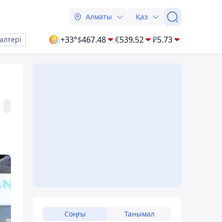
Алматы
Қаз
+33°
$
467.48
€
539.52
₽
5.73
алтері
Соңғы
Танымал