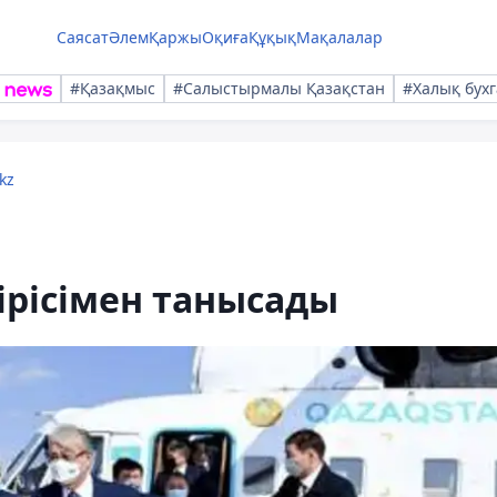
Саясат
Әлем
Қаржы
Оқиға
Құқық
Мақалалар
#Қазақмыс
#Салыстырмалы Қазақстан
#Халық бухг
kz
ірісімен танысады