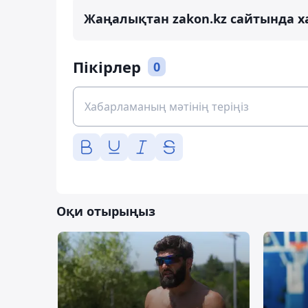
Жаңалықтан zakon.kz сайтында х
Пікірлер
0
Оқи отырыңыз