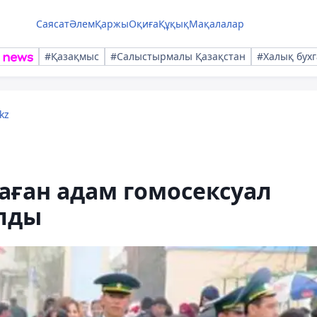
Саясат
Әлем
Қаржы
Оқиға
Құқық
Мақалалар
#Қазақмыс
#Салыстырмалы Қазақстан
#Халық бухг
kz
аған адам гомосексуал
алды