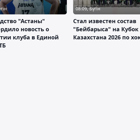
үгін
08:09, Бүгін
дство "Астаны"
Стал известен состав
рдило новость о
"Бейбарыса" на Кубок
тии клуба в Единой
Казахстана 2026 по х
ТБ