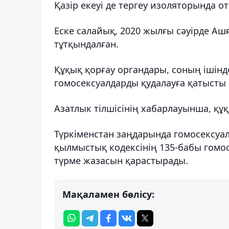
Қазір екеуі де тергеу изоляторында о
Еске салайық, 2020 жылғы сәуірде Аш
тұтқындалған.
Құқық қорғау органдары, соның ішін
гомосексуалдарды қудалауға қатысты
Азатлык тілшісінің хабарлауынша, құқ
Түркіменстан заңдарында гомосексуа
қылмыстық кодексінің 135-бабы гомос
түрме жазасын қарастырады.
Мақаламен бөлісу: