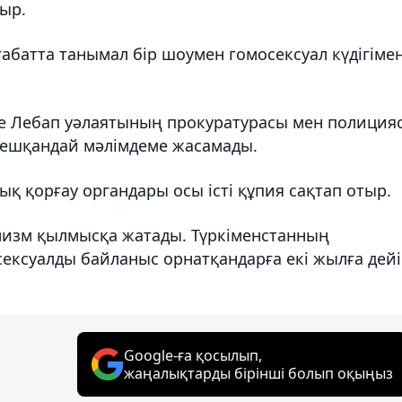
тыр.
ғабатта танымал бір шоумен гомосексуал күдігіме
де Лебап уәлаятының прокуратурасы мен полиция
 ешқандай мәлімдеме жасамады.
ық қорғау органдары осы істі құпия сақтап отыр.
лизм қылмысқа жатады. Түркіменстанның
ексуалды байланыс орнатқандарға екі жылға дей
Google-ға қосылып,
жаңалықтарды бірінші болып оқыңыз