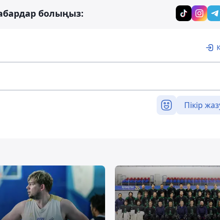
абардар болыңыз:
Пікір жаз