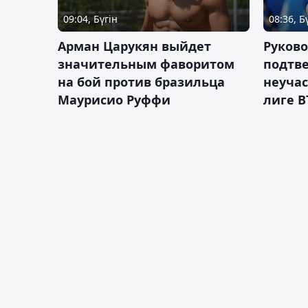
09:04, Бүгін
08:36, Б
Арман Царукян выйдет
Руково
значительным фаворитом
подтве
на бой против бразильца
неучас
Маурисио Руффи
лиге В