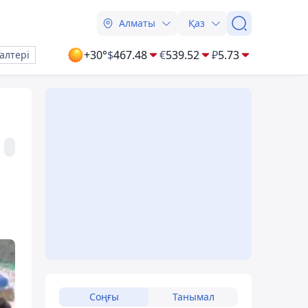
Алматы
Қаз
+30°
$
467.48
€
539.52
₽
5.73
алтері
Соңғы
Танымал