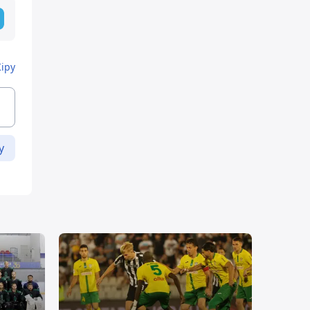
Кіру
у