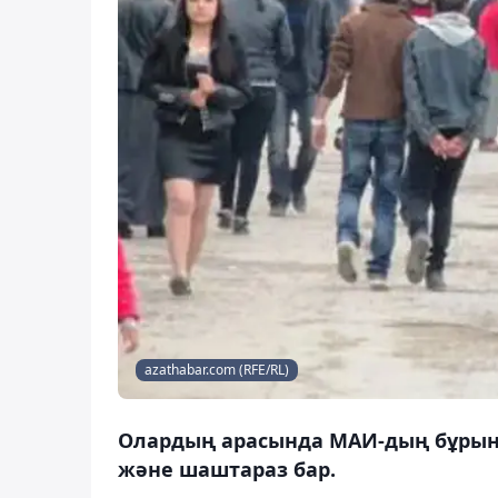
azathabar.com (RFE/RL)
Олардың арасында МАИ-дың бұрынғы
және шаштараз бар.