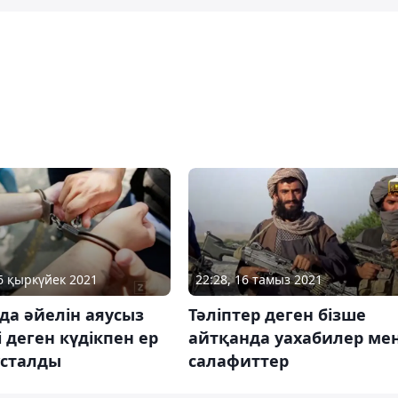
16 қыркүйек 2021
22:28, 16 тамыз 2021
да әйелін аяусыз
Тәліптер деген бізше
і деген күдікпен ер
айтқанда уахабилер ме
ұсталды
салафиттер