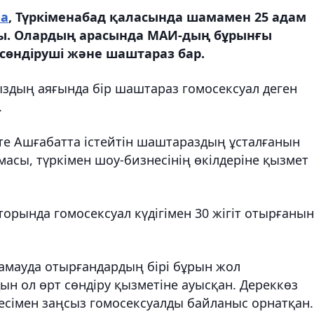
ша
, Түркіменабад қаласында шамамен 25 адам
лды. Олардың арасында МАИ-дың бұрынғы
т сөндіруші және шаштараз бар.
ыздың аяғында бір шаштараз гомосексуал деген
.
е Ашғабатта істейтін шаштараздың ұсталғанын
масы, түркімен шоу-бизнесінің өкілдеріне қызмет
торында гомосексуал күдігімен 30 жігіт отырғанын
қамауда отырғандардың бірі бұрын жол
ын ол өрт сөндіру қызметіне ауысқан. Дереккөз
тесімен заңсыз гомосексуалды байланыс орнатқан.