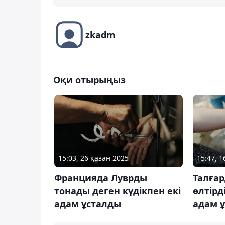
zkadm
Оқи отырыңыз
15:03, 26 қазан 2025
15:47, 
Францияда Луврды
Талғар
тонады деген күдікпен екі
өлтірд
адам ұсталды
адам 