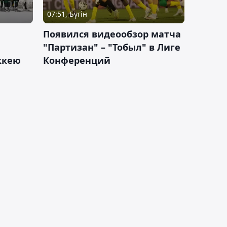
07:51, Бүгін
Появился видеообзор матча
"Партизан" – "Тобыл" в Лиге
оккею
Конференций