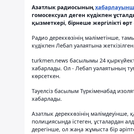
Азатлык радиосының
хабарлауын
гомосексуал деген күдікпен ұста
қызметкері, бірнеше жергілікті өр
Радио дереккөзінің мәліметінше, там
күдікпен Лебап уәлаятына жеткізілген
turkmen.news басылымы 24 қыркүйект
хабарлады. Ол - Лебап уәлаятының ту
көрсеткен.
Тәуелсіз басылым Түркіменабад изоля
хабарлады.
Азатлык дереккөзінің мәлімдеуінше, 
полициясында істеген, ұсталардан алд
дерегінше, ол жаңа жұмыста бір әріп