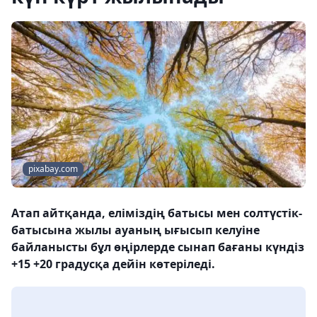
pixabay.com
Атап айтқанда, еліміздің батысы мен солтүстік-
батысына жылы ауаның ығысып келуіне
байланысты бұл өңірлерде сынап бағаны күндіз
+15 +20 градусқа дейін көтеріледі.