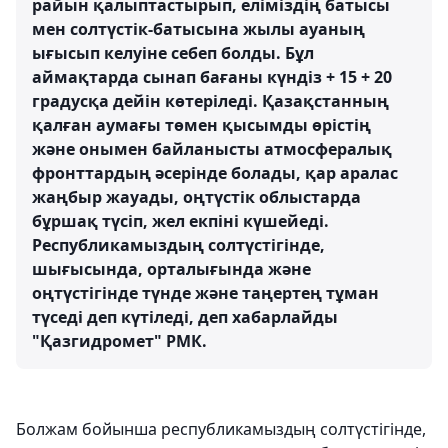
райын қалыптастырып, еліміздің батысы
мен солтүстік-батысына жылы ауаның
ығысып келуіне себеп болды. Бұл
аймақтарда сынап бағаны күндіз + 15 + 20
градусқа дейін көтеріледі. Қазақстанның
қалған аумағы төмен қысымды өрістің
және онымен байланысты атмосфералық
фронттардың әсерінде болады, қар аралас
жаңбыр жауады, оңтүстік облыстарда
бұршақ түсіп, жел екпіні күшейеді.
Республикамыздың солтүстігінде,
шығысында, орталығында және
оңтүстігінде түнде және таңертең тұман
түседі деп күтіледі, деп хабарлайды
"Қазгидромет" РМК.
Болжам бойынша республикамыздың солтүстігінде,