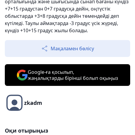
орталығында және шығысында сынап бағаны күндіз
+7+15 градустан 0+7 градусқа дейін, оңтүстік
облыстарда +3+8 градусқа дейін төмендейді деп
күтіледі. Таулы аймақтарда -3 градус үсік жүреді,
күндіз +10+15 градус жылы болады.
Мақаламен бөлісу
Google-ға қосылып,
жаңалықтарды бірінші болып оқыңыз
zkadm
Оқи отырыңыз