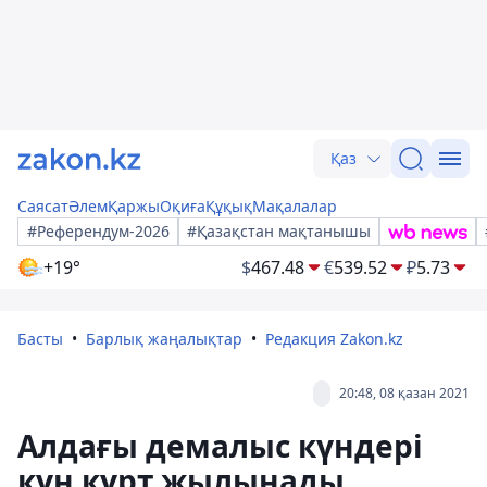
Қаз
Саясат
Әлем
Қаржы
Оқиға
Құқық
Мақалалар
#Референдум-2026
#Қазақстан мақтанышы
+19°
$
467.48
€
539.52
₽
5.73
Басты
Барлық жаңалықтар
Редакция Zakon.kz
20:48, 08 қазан 2021
Алдағы демалыс күндері
күн күрт жылынады