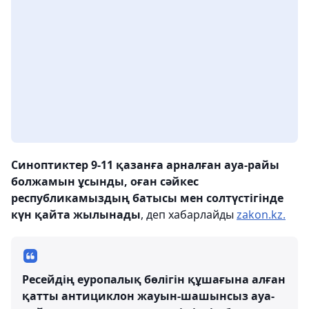
Синоптиктер 9-11 қазанға арналған ауа-райы
болжамын ұсынды, оған сәйкес
республикамыздың батысы мен солтүстігінде
күн қайта жылынады
, деп хабарлайды
zakon.kz.
Ресейдің еуропалық бөлігін құшағына алған
қатты антициклон жауын-шашынсыз ауа-