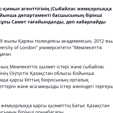
с-қимыл агенттігінің (Сыбайлас жемқорлыққа
ойынша департаменті басшысының бірінші
сұлы Самет тағайындалды, деп хабарлайды
2009 жылы Қаржы полициясы академиясын, 2012 ж
rsity of London" университетін "Мемлекеттік
аған.
ың Мемлекеттік қызмет істері және сыбайлас
гінің Оңтүстік Қазақстан облысы бойынша
ыққа қарсы Ұлттық бюросының орталық
ттерін және аса маңызды істер жөніндегі тергеуш
 жемқорлыққа қарсы қызметтің Батыс Қазақстан
сының бірінші орынбасары.