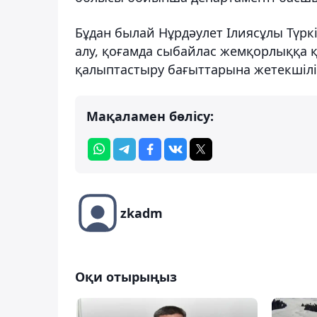
Бұдан былай Нұрдәулет Ілиясұлы Түр
алу, қоғамда сыбайлас жемқорлыққа 
қалыптастыру бағыттарына жетекшілік
Мақаламен бөлісу:
zkadm
Оқи отырыңыз