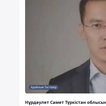
Арайлым Тастемір
Нұрдәулет Самет Түркістан облыс