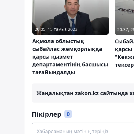
20:05, 15 тамыз 2023
20:37, 
Ақмола облыстық
Сыбай
сыбайлас жемқорлыққа
қарсы
қарсы қызмет
"Көкж
департаментінің басшысы
тексер
тағайындалды
Жаңалықтан zakon.kz сайтында х
Пікірлер
0