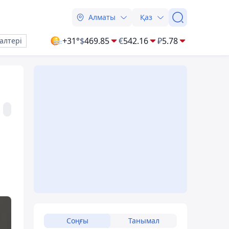
Алматы
Қаз
+31°
$
469.85
€
542.16
₽
5.78
алтері
Соңғы
Танымал