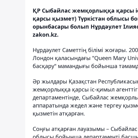
ҚР Сыбайлас жемқорлыққа қарсы і
қарсы қызмет) Түркістан облысы б
орынбасары болып Нұрдәулет Ілия
zakon.kz.
Нұрдәулет Саметтің білімі жоғары. 
Лондон қаласындағы "Queen Mary Unive
басқару" мамандығы бойынша тәмамд
Әр жылдары Қазақстан Республикасын
жемқорлыққа қарсы іс-қимыл агентті
департаментінде, Сыбайлас жемқорл
аппаратында жедел және тергеу қызме
қызметін атқарған.
Соңғы атқарған лауазымы – Сыбайлас
облысы бойынша департаменті басшы