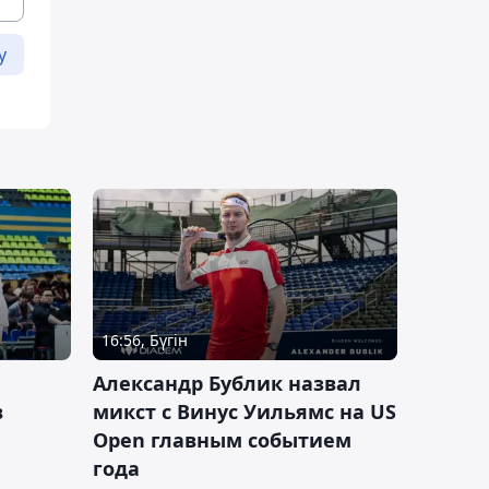
у
16:56, Бүгін
Александр Бублик назвал
в
микст с Винус Уильямс на US
Open главным событием
года