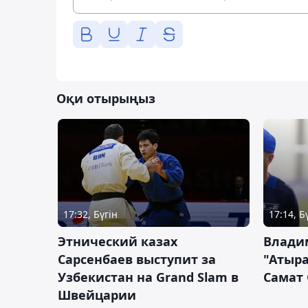
Оқи отырыңыз
17:32, Бүгін
17:14, Б
Этнический казах
Влади
Сарсенбаев выступит за
"Атыра
Узбекистан на Grand Slam в
Самат
Швейцарии