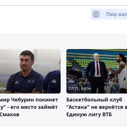
Пікір жаз
үгін
17:11, Бүгін
мир Чебурин покинет
Баскетбольный клуб
у" - его место займёт
"Астана" не вернётся 
 Смаков
Единую лигу ВТБ