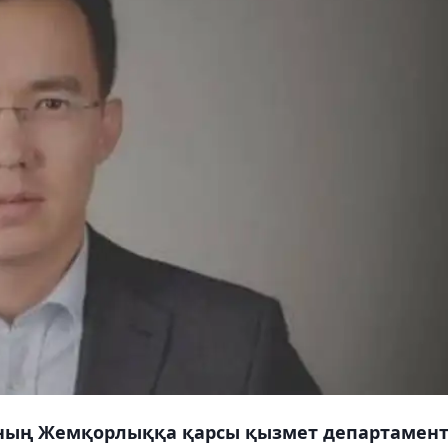
ының Жемқорлыққа қарсы қызмет департамент