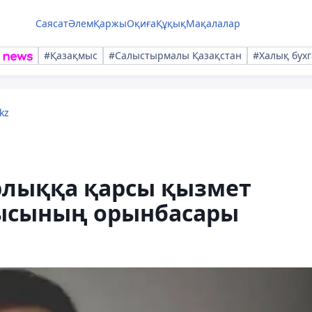
Саясат
Әлем
Қаржы
Оқиға
Құқық
Мақалалар
#Қазақмыс
#Салыстырмалы Қазақстан
#Халық бухг
kz
рлыққа қарсы қызмет
шысының орынбасары