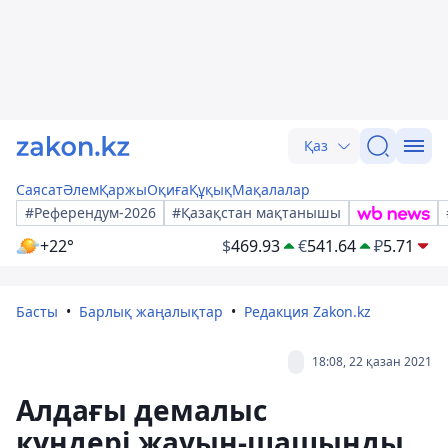
Қаз
Саясат
Әлем
Қаржы
Оқиға
Құқық
Мақалалар
#Референдум-2026
#Қазақстан мақтанышы
+22°
$
469.93
€
541.64
₽
5.71
Басты
Барлық жаңалықтар
Редакция Zakon.kz
18:08, 22 қазан 2021
Алдағы демалыс
күндері жауын-шашынды