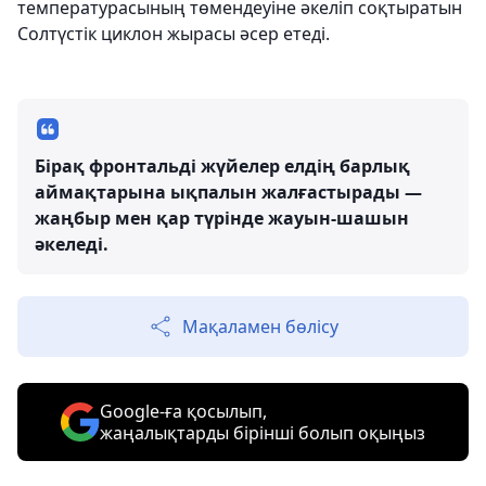
температурасының төмендеуіне әкеліп соқтыратын
Солтүстік циклон жырасы әсер етеді.
Бірақ фронтальді жүйелер елдің барлық
аймақтарына ықпалын жалғастырады —
жаңбыр мен қар түрінде жауын-шашын
әкеледі.
Мақаламен бөлісу
Google-ға қосылып,
жаңалықтарды бірінші болып оқыңыз