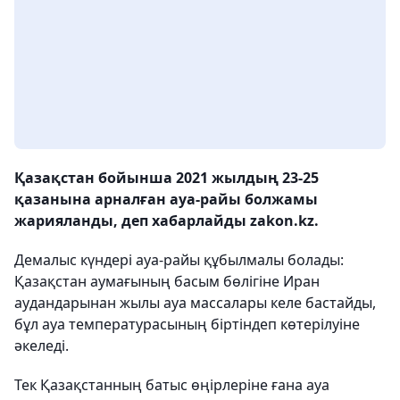
Қазақстан бойынша 2021 жылдың 23-25
қазанына арналған ауа-райы болжамы
жарияланды, деп хабарлайды zakon.kz.
Демалыс күндері ауа-райы құбылмалы болады:
Қазақстан аумағының басым бөлігіне Иран
аудандарынан жылы ауа массалары келе бастайды,
бұл ауа температурасының біртіндеп көтерілуіне
әкеледі.
Тек Қазақстанның батыс өңірлеріне ғана ауа