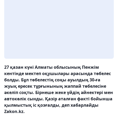
27 қазан күні Алматы облысының Пенжім
кентінде мектеп оқушылары арасында төбелес
болды. Бұл төбелестің соңы ауылдың 30-ға
жуық ересек тұрғынының жаппай төбелесіне
әкеліп соқты. Бірнеше жеке үйдің әйнектері мен
автокөлік сынды. Қазір аталған факті бойынша
қылмыстық іс қозғалды, деп хабарлайды
Zakon.kz.