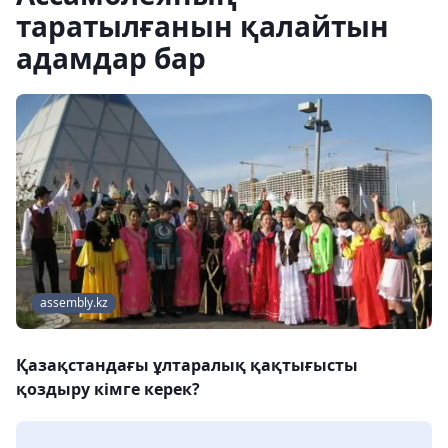
таратылғанын қалайтын
адамдар бар
assembly.kz
Қазақстандағы ұлтаралық қақтығысты
қоздыру кімге керек?