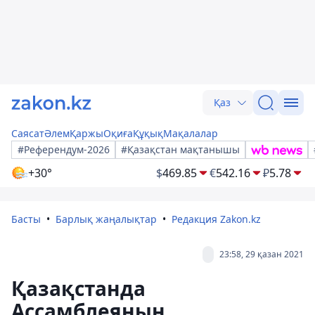
Қаз
Саясат
Әлем
Қаржы
Оқиға
Құқық
Мақалалар
#Референдум-2026
#Қазақстан мақтанышы
+30°
$
469.85
€
542.16
₽
5.78
Басты
Барлық жаңалықтар
Редакция Zakon.kz
23:58, 29 қазан 2021
Қазақстанда
Ассамблеяның