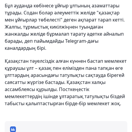
Бұл ауданда көбінесе ұйғыр ұлтының азаматтары
тұрады. Содан болар әлеуметтік желіде "қазақтар
мен ұйғырлар төбелесті" деген ақпарат тарап кетті.
Жалпы, тұрмыстық кикілжіңнен туындаған
жанжалды желіде бұрмалап тарату әдетке айналып
барады, деп пайымдайды Telegram-дағы
каналдардың бірі.
Қазақстан тәуелсіздік алған күннен бастап мемлекет
құраушы ұлт – қазақ пен елімізден пана тапқан өге
ұлттардың арасындағы татулықты сақтауда бірегей
саясатты жүргізе бастады. Қазақстан халқы
ассамблеясы құрылды. Посткеңестік
мемлекеттердің ішінде ұлтаратық татулықты біздей
табысты қалыптастырған бірде-бір мемлекет жоқ.