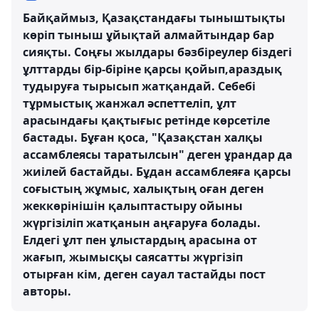
Байқаймыз, Қазақстандағы тыныштықты
көріп тыныш ұйықтай алмайтындар бар
сияқты. Соңғы жылдары бәзбіреулер біздегі
ұлттарды бір-біріне қарсы қойып,араздық
тудыруға тырысып жатқандай. Себебі
тұрмыстық жанжал әспеттеліп, ұлт
арасындағы қақтығыс ретінде көрсетіле
бастады. Бұған қоса, "Қазақстан халқы
ассамблеясы таратылсын" деген ұрандар да
жиілей бастайды. Бұдан ассамблеяға қарсы
соғыстың жұмыс, халықтың оған деген
жеккөрінішін қалыптастыру ойыны
жүргізіліп жатқанын аңғаруға болады.
Елдегі ұлт пен ұлыстардың арасына от
жағып, жымысқы саясатты жүргізіп
отырған кім, деген сауал тастайды пост
авторы.