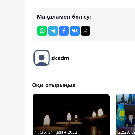
Мақаламен бөлісу:
zkadm
Оқи отырыңыз
17:36, 31 қазан 2022
22:28, 