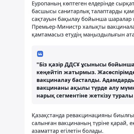
Еуропаның көптеген елдерінде сырқа
басшысы санитарлық талаптарды қам
сақтауын бақылау бойынша шаралар 
Премьер-Министр халықты вакцинала
қамтамасыз етудің маңыздылығын атап
"Біз қазір ДДСҰ ұсынысы бойынш
кеңейтіп жатырмыз. Жасөспірімде
вакциналау басталды. Адамдард
вакцинаны ақылы түрде алу мүмк
нарық сегментіне жеткізу туралы
Қазақстанда ревакцинацияны биылғы 
салынған вакцинаның түріне қарай, ек
азаматтар егілетін болады.