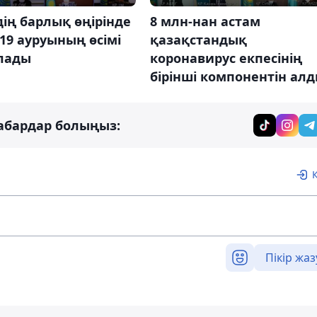
дің барлық өңірінде
8 млн-нан астам
19 ауруының өсімі
қазақстандық
лады
коронавирус екпесінің
бірінші компонентін ал
абардар болыңыз:
Пікір жаз