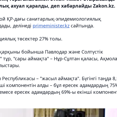
ық ахуал қаралды, деп хабарлайды Zakon.kz.
Цой ҚР-дағы санитарлық-эпидемиологиялық
ады, делінеді
primeminister.kz
сайтында.
иялық төсектер 27% толы.
қарқыны бойынша Павлодар және Солтүстік
тұр, "сары аймақта" – Нұр-Сұлтан қаласы, Ақмола
лыстары.
Республикасы – "жасыл аймақта". Бүгінгі таңда 8,
ші компонентін алды – бұл ересек адамдардың 75
 немесе ересек адамдардың 69%-ы екінші компонен