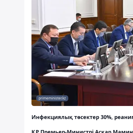
primeminister.kz
Инфекциялық төсектер 30%, реани
ҚР Премьер-Министрі Асқар Мамин