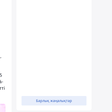
,
5
%-
тті
Барлық жаңалықтар