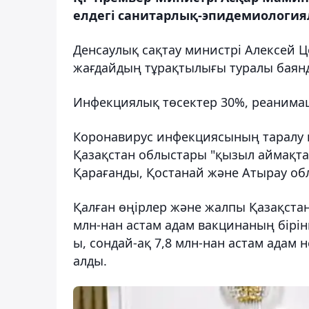
елдегі санитарлық-эпидемиологиял
Денсаулық сақтау министрі Алексей 
жағдайдың тұрақтылығы туралы баянд
Инфекциялық төсектер 30%, реанимац
Коронавирус инфекциясының таралу 
Қазақстан облыстары "қызыл аймақта" 
Қарағанды, Қостанай және Атырау об
Қалған өңірлер және жалпы Қазақстан 
млн-нан астам адам вакцинаның бірін
ы, сондай-ақ 7,8 млн-нан астам адам
алды.