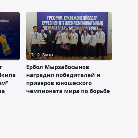
17:19, Бүгін
т
Ербол Мырзабосынов
Шкипа
наградил победителей и
ем"
призеров юношеского
на
чемпионата мира по борьбе