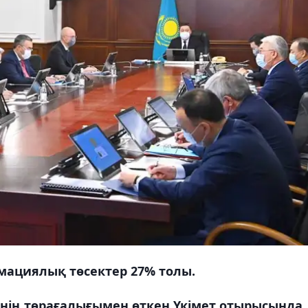
мациялық төсектер 27% толы.
нің төрағалығымен өткен Үкімет отырысында