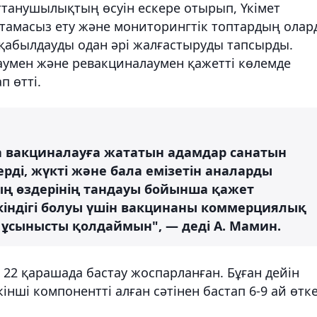
ттанушылықтың өсуін ескере отырып, Үкімет
тамасыз ету және мониторингтік топтардың олар
қабылдауды одан әрі жалғастыруды тапсырды.
умен және ревакциналаумен қажетті көлемде
 өтті.
а вакциналауға жататын адамдар санатын
рді, жүкті және бала емізетін аналарды
ың өздерінің тандауы бойынша қажет
індігі болуы үшін вакцинаны коммерциялық
 ұсынысты қолдаймын", — деді А. Мамин.
22 қарашада бастау жоспарланған. Бұған дейін
інші компонентті алған сәтінен бастап 6-9 ай өтк