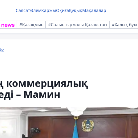
Саясат
Әлем
Қаржы
Оқиға
Құқық
Мақалалар
#Қазақмыс
#Салыстырмалы Қазақстан
#Халық бухг
kz
ың коммерциялық
еді – Мамин