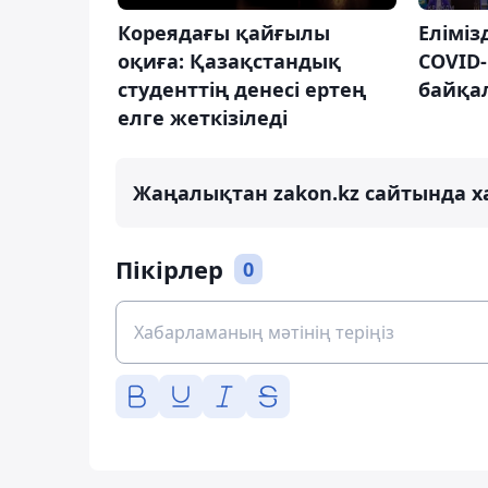
Кореядағы қайғылы
Еліміз
оқиға: Қазақстандық
COVID-
студенттің денесі ертең
байқа
елге жеткізіледі
Жаңалықтан zakon.kz сайтында х
Пікірлер
0