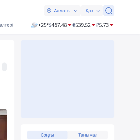
Алматы
Қаз
+25°
$
467.48
€
539.52
₽
5.73
алтері
Соңғы
Танымал