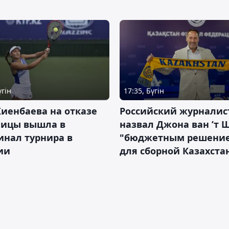
үгін
17:35, Бүгін
иенбаева на отказе
Российский журналис
ницы вышла в
назвал Джона ван ’т 
инал турнира в
"бюджетным решени
ии
для сборной Казахста