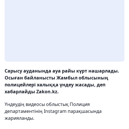
Сарысу ауданында ауа райы күрт нашарлады.
Осыған байланысты Жамбыл облысының
полицейлері халыққа үндеу жасады, деп
хабарлайды Zakon.kz.
Үндеудің видеосы облыстық Полиция
департаментінің Instagram парақшасында
жарияланды.