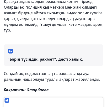
Қазақстандықтардың реакциясы көп күттірмеді.
Оларды екі полиция қызметкері мен жай киімдегі
азамат бірдеңе айтуға тырысқан видеоролик күлкіге
қарық қылды, қатты желден олардың дауыстары
мүлдем естілмейді. Үшеуі де ұшып кете жаздап, әрең
тұр.
"Бәрін түсіндік, рахмет", десті халық.
Сондай-ақ, ведомствоның парақшасында ауа
райының нашарлауы туралы ақпарат жарияланды.
Бақытжан Отарбаева