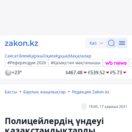
Қаз
Саясат
Әлем
Қаржы
Оқиға
Құқық
Мақалалар
#Референдум-2026
#Қазақстан мақтанышы
+23°
$
467.48
€
539.52
₽
5.73
Басты
Барлық жаңалықтар
Редакция Zakon.kz
18:00, 17 қараша 2021
Полицейлердің үндеуі
қазақстандықтарды