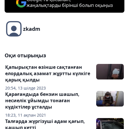
жаңалықтарды бірінші болып оқыңыз
zkadm
Оқи отырыңыз
Қапырықтан өзінше сақтанған
елордалық азамат жұртты күлкіге
қарық қылды
20:54, 13 шілде 2023
Қарағандыда бензин шашып,
несиелік ұйымды тонаған
күдіктілер ұсталды
18:23, 11 ақпан 2021
Талғарда жүргізуші адам қағып,
қашып кетті