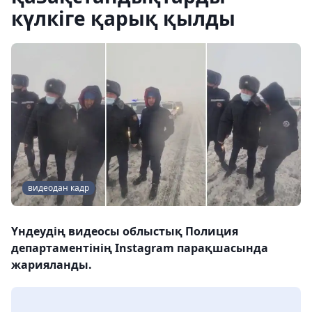
күлкіге қарық қылды
видеодан кадр
Үндеудің видеосы облыстық Полиция
департаментінің Instagram парақшасында
жарияланды.