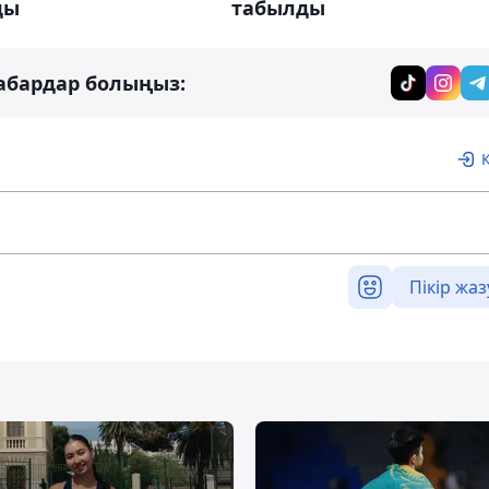
ды
табылды
абардар болыңыз:
Пікір жаз