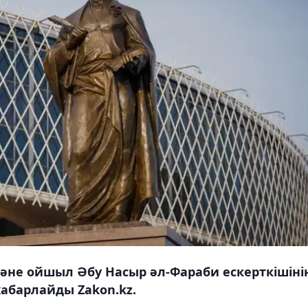
және ойшыл Әбу Насыр әл-Фараби ескерткішіні
 хабарлайды Zakon.kz.