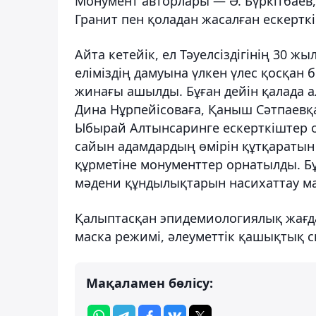
Монумент авторлары — Ә. Бүркітбаев, Д
Гранит пен қоладан жасалған ескерткіш
Айта кетейік, ел Тәуелсіздігінің 30
еліміздің дамуына үлкен үлес қосқан 
жинағы ашылды. Бұған дейін қалада 
Дина Нұрпейісоваға, Қаныш Сәтпаевқ
Ыбырай Алтынсаринге ескерткіштер о
сайын адамдардың өмірін құтқаратын
құрметіне монументтер орнатылды. Б
мәдени құндылықтарын насихаттау мақ
Қалыптасқан эпидемиологиялық жағд
маска режимі, әлеуметтік қашықтық с
Мақаламен бөлісу: