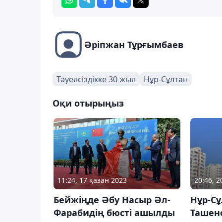
Әріпжан Тұрғымбаев
Тәуелсіздікке 30 жыл
Нұр-Сұлтан
Оқи отырыңыз
11:24, 17 қазан 2023
20:46, 
Бейжіңде Әбу Насыр Әл-
Нұр-С
Фарабидің бюсті ашылды
Ташен