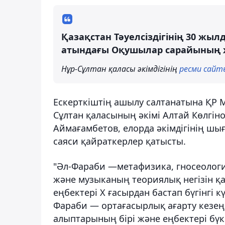
Қазақстан Тәуелсіздігінің 30 жы
атындағы Оқушылар сарайының 
Нұр-Сұлтан қаласы әкімдігінің
ресми сайт
Ескерткіштің ашылу салтанатына ҚР 
Сұлтан қаласының әкімі Алтай Көлгіно
Аймағамбетов, елорда әкімдігінің шы
саяси қайраткерлер қатысты.
"Әл-Фараби —метафизика, гносеология
және музыканың теориялық негізін қ
еңбектері X ғасырдан бастап бүгінгі 
Фараби — ортағасырлық ағарту кезең
алыптарының бірі және еңбектері бүк