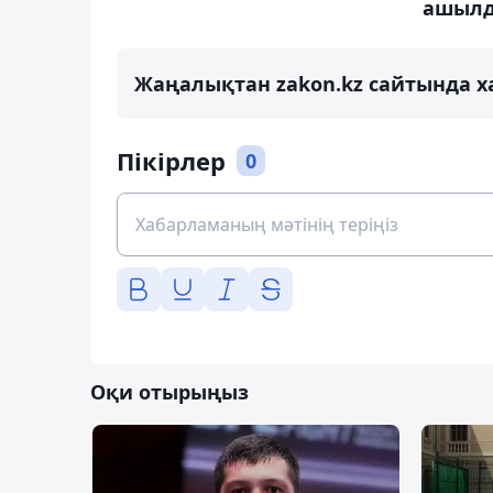
ашыл
Жаңалықтан zakon.kz сайтында х
Пікірлер
0
Оқи отырыңыз