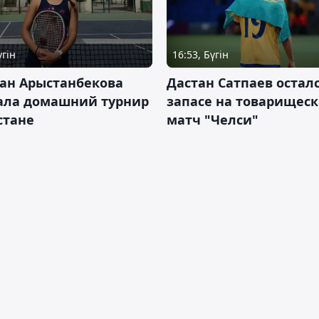
үгін
16:53, Бүгін
ан Арыстанбекова
Дастан Сатпаев осталс
ала домашний турнир
запасе на товарищес
Астане
матч "Челси"