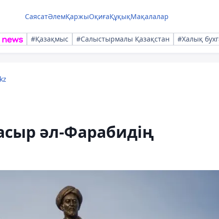
Саясат
Әлем
Қаржы
Оқиға
Құқық
Мақалалар
#Қазақмыс
#Салыстырмалы Қазақстан
#Халық бухг
kz
асыр әл-Фарабидің