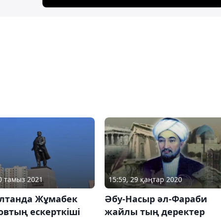
20 тамыз 2021
15:59, 29 қаңтар 2020
ұлтанда Жұмабек
Әбу-Насыр әл-Фараби
овтың ескерткіші
жайлы тың деректер