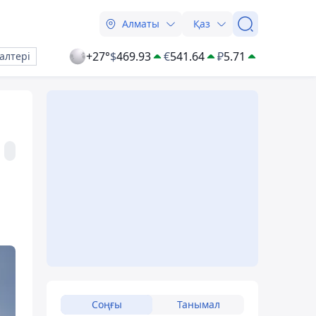
Алматы
Қаз
+27°
$
469.93
€
541.64
₽
5.71
алтері
Соңғы
Танымал