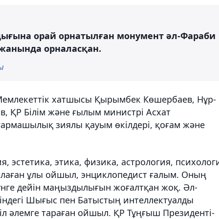
лдығына орай орнатылған монумент әл-Фараби
жанында орналасқан.
ы
Мемлекеттік хатшысы Қырымбек Көшербаев, Нұр-
в, ҚР Білім және ғылым министрі Асхат
ғармашылық зиялы қауым өкілдері, қоғам және
, эстетика, этика, физика, астрология, психолог
алаған ұлы ойшыл, энциклопедист ғалым. Оның
күнге дейін маңыздылығын жоғалтқан жоқ. Әл-
індегі Шығыс пен Батыстың интеллектуалды
іл әлемге тараған ойшыл. ҚР Тұңғыш Президенті-