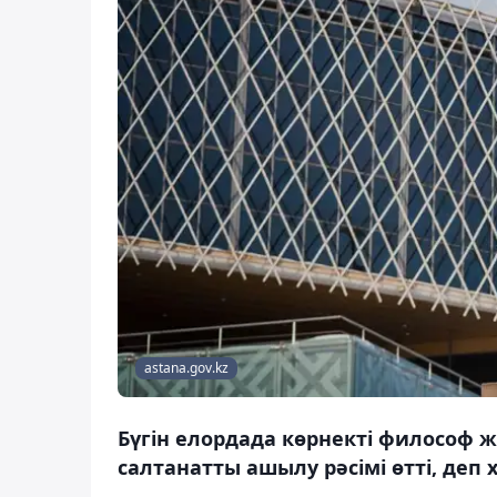
astana.gov.kz
Бүгін елордада көрнекті философ 
салтанатты ашылу рәсімі өтті, деп