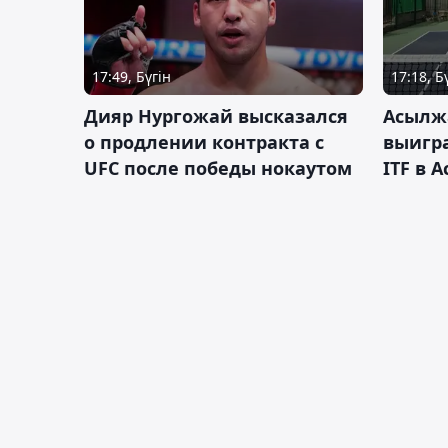
17:49, Бүгін
17:18, Б
Дияр Нургожай высказался
Асылж
о продлении контракта с
выигр
UFC после победы нокаутом
ITF в 