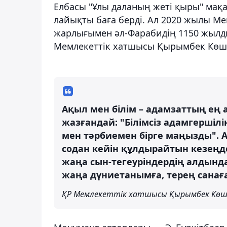
Елбасы "Ұлы даланың жеті қыры" мақ
лайықты баға берді. Ал 2020 жылы 
жарлығымен әл-Фарабидің 1150 жылдық
Мемлекеттік хатшысы Қырымбек Көше
Ақыл мен білім – адамзаттың ең 
жазғандай: "Білімсіз адамгерші
мен тәрбиемен бірге маңызды". А
содан кейін құлдырайтын кезеңде
жаңа сын-тегеуріндердің алдынд
жаңа дүниетанымға, терең санаға,
ҚР Мемлекеттік хатшысы Қырымбек Көш