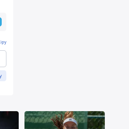
Кіру
у