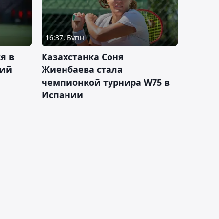
16:37, Бүгін
я в
Казахстанка Соня
кий
Жиенбаева стала
чемпионкой турнира W75 в
Испании