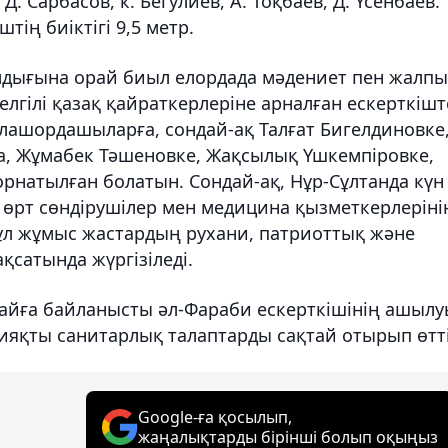
. Сарбасов, к. Бегулиев, А. Тоқбаев, Д. Үсенбаев.
тің биіктігі 9,5 метр.
 жылдығына орай биыл елордада мәдениет пен жалпы
белгілі қазақ қайраткерлеріне арналған ескерткіш
алашордашыларға, сондай-ақ Талғат Бигелдиновке
а, Жұмабек Тәшеновке, Жақсылық Үшкемпіровке,
рнатылған болатын. Сондай-ақ, Нұр-Сұлтанда күн
 өрт сөндірушілер мен медицина қызметкерлеріні
ұл жұмыс жастардың рухани, патриоттық және
сатында жүргізіледі.
айға байланысты әл-Фараби ескерткішінің ашылу
ияқты санитарлық талаптарды сақтай отырып өтті
Google-ға қосылып,
жаңалықтарды бірінші болып оқыңыз