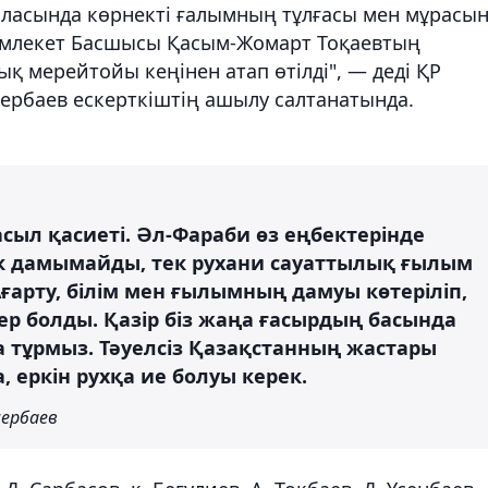
аласында көрнекті ғалымның тұлғасы мен мұрасы
Мемлекет Басшысы Қасым-Жомарт Тоқаевтың
 мерейтойы кеңінен атап өтілді", — деді ҚР
рбаев ескерткіштің ашылу салтанатында.
асыл қасиеті. Әл-Фараби өз еңбектерінде
лік дамымайды, тек рухани сауаттылық ғылым
ғарту, білім мен ғылымның дамуы көтеріліп,
р болды. Қазір біз жаңа ғасырдың басында
а тұрмыз. Тәуелсіз Қазақстанның жастары
 еркін рухқа ие болуы керек.
ербаев