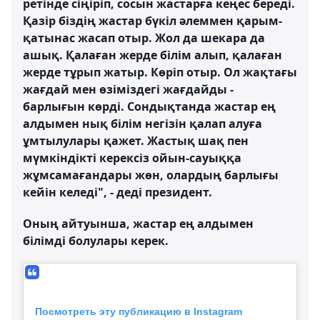
ретінде сіңіріп, сосын жастарға кеңес береді.
Қазір біздің жастар бүкіл әлеммен қарым-
қатынас жасап отыр. Жол да шекара да
ашық. Қалаған жерде білім алып, қалаған
жерде тұрып жатыр. Көріп отыр. Ол жақтағы
жағдай мен өзіміздегі жағдайды -
барлығын көрді. Сондықтанда жастар ең
алдымен нық білім негізін қалап алуға
ұмтылулары қажет. Жастық шақ пен
мүмкіндікті керексіз ойын-сауыққа
жұмсамағандары жөн, олардың барлығы
кейін келеді", - деді президент.
Оның айтуынша, жастар ең алдымен
білімді болулары керек.
Посмотреть эту публикацию в Instagram