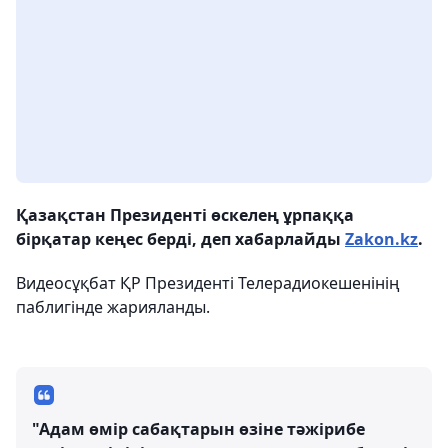
Қазақстан Президенті өскелең ұрпаққа
бірқатар кеңес берді, деп хабарлайды
Zakon.kz
.
Видеосұқбат ҚР Президенті Телерадиокешенінің
паблигінде жарияланды.
"Адам өмір сабақтарын өзіне тәжірибе