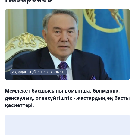
Ақорданың баспасөз қызметі
Мемлекет басшысының ойынша, білімділік,
денсаулық, отансүйгіштік - жастардың ең басты
қасиеттері.