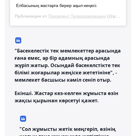
Елбасының жастарға берер ақыл-кеңесі.
Публикация от
Президент Телерадиокешені
(@ptrk.kz)
17
"Бәсекелестік тек мемлекеттер арасында
ғана емес, әр бір адамның арасында
жүріп жатыр. Осындай бәсекелстікте тек
білімі жоғарылар жеңіске жететініне", -
мемлекет басшысы кәміл сеніп отыр.
Екінші. Жастар кез-келген жұмыста өзін
жақсы қырынан көрсетуі қажет.
"Сол жұмысты жетік меңгеріп, өзінің