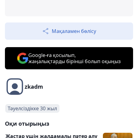
Мақаламен бөлісу
Google-ға қосылып,
жаңалықтарды бірінші болып оқыңыз
zkadm
Тәуелсіздікке 30 жыл
Оқи отырыңыз
Жастар үшін жалдамалы пәтер алу