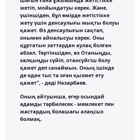
шағын ғана ұжымында жетістікке
жетіп, мойындатуы керек. Және,
үшіншіден, бұл өмірде жетістікке
жету үшін денсаулығы мықты болуы
қажет. Өз денсаулығын сақтап,
онымен айналысуы керек. Оны
құртатын заттардан аулақ болған
абзал. Төртіншіден, өз Отаныңды,
халқыңды сүйіп, отансүйгіш болу
қажет деп санаймын. Оның ішінде
де одан тыс та оған қызмет ету
қажет", - деді Назарбаев.
Оның айтуынша, егер осындай
адамды тәрбилесек - мемлекет пен
жастардың болашағы алаңсыз
болмақ.