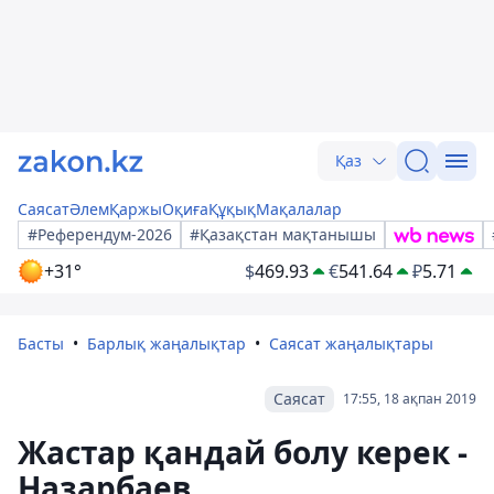
Қаз
Саясат
Әлем
Қаржы
Оқиға
Құқық
Мақалалар
#Референдум-2026
#Қазақстан мақтанышы
+31°
$
469.93
€
541.64
₽
5.71
Басты
Барлық жаңалықтар
Саясат жаңалықтары
Саясат
17:55, 18 ақпан 2019
Жастар қандай болу керек -
Назарбаев