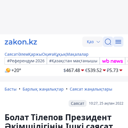
Қаз
Саясат
Әлем
Қаржы
Оқиға
Құқық
Мақалалар
#Референдум-2026
#Қазақстан мақтанышы
+20°
$
467.48
€
539.52
₽
5.73
Басты
Барлық жаңалықтар
Саясат жаңалықтары
Саясат
10:27, 25 ақпан 2022
Болат Тілепов Президент
Әкімшілігінің Ішкі саясат