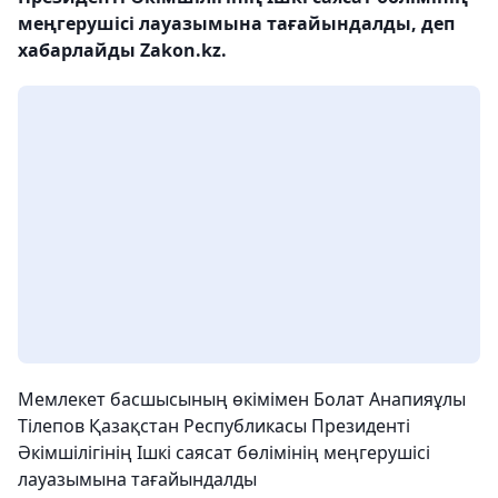
меңгерушісі лауазымына тағайындалды, деп
хабарлайды Zakon.kz.
Мемлекет басшысының өкімімен Болат Анапияұлы
Тілепов Қазақстан Республикасы Президенті
Әкімшілігінің Ішкі саясат бөлімінің меңгерушісі
лауазымына тағайындалды