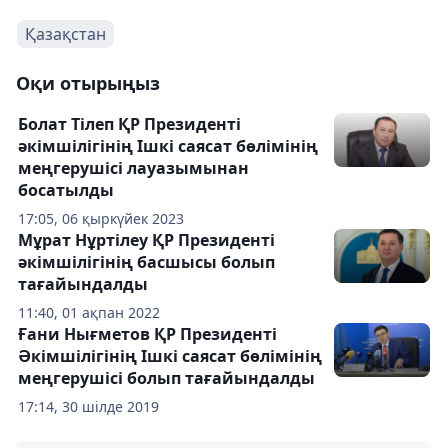
Қазақстан
Оқи отырыңыз
Болат Тілеп ҚР Президенті
әкімшілігінің Ішкі саясат бөлімінің
меңгерушісі лауазымынан
босатылды
17:05, 06 қыркүйек 2023
Мұрат Нұртілеу ҚР Президенті
әкімшілігінің басшысы болып
тағайындалды
11:40, 01 ақпан 2022
Ғани Нығметов ҚР Президенті
Әкімшілігінің Ішкі саясат бөлімінің
меңгерушісі болып тағайындалды
17:14, 30 шілде 2019