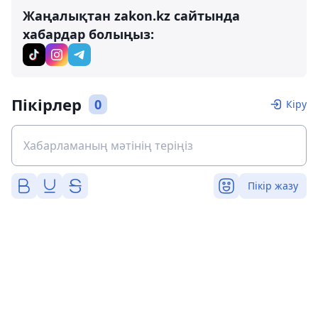
Жаңалықтан zakon.kz сайтында
хабардар болыңыз:
Пікірлер
0
Кіру
Пікір жазу