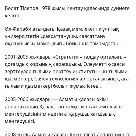
Болат Тілепов 1978 жылы Кентау қаласында дүниеге
келген.
Әл-Фараби атындағы Қазақ мемлекеттік ұлттық
университетін «саясаттанушы, саясаттану
оқытушысы» мамандығы бойынша тәмамдаған.
2001-2005 жылдары «Стратегия» талдау орталығы»
қоғамдық қорының сарапшысы, Әлеуметтік-саяси
зерттеулер ғылыми-зерттеу институтының ғылыми
қызметкері, Саяси технологиялар орталығының аға
ғылыми қызметкері болып жұмыс істеді.
2005-2006 жылдары — Алматы қаласы әкімі
аппаратының Қазақстан халқы кіші ассамблеясы
меңгерушісінің міндетін атқарушы, хатшылық
меңгерушісі.
2008 жылы Алматы қаласы Ішкі саясат департаменті