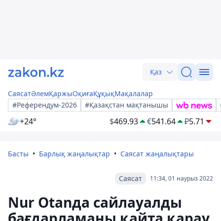
Қаз
Саясат
Әлем
Қаржы
Оқиға
Құқық
Мақалалар
#Референдум-2026
#Қазақстан мақтанышы
+24°
$
469.93
€
541.64
₽
5.71
Басты
Барлық жаңалықтар
Саясат жаңалықтары
Саясат
11:34, 01 наурыз 2022
Nur Otanда сайлауалды
бағдарламаны қайта қарау