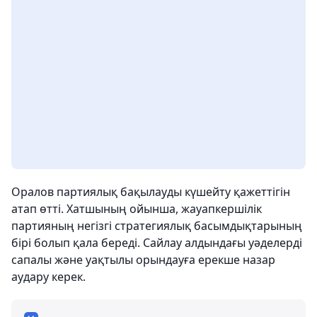
Оралов партиялық бақылауды күшейту қажеттігін
атап өтті. Хатшының ойынша, жауапкершілік
партияның негізгі стратегиялық басымдықтарының
бірі болып қала береді. Сайлау алдындағы уәделерді
сапалы және уақтылы орындауға ерекше назар
аудару керек.