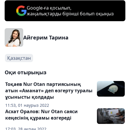
Google-ға қосылып,
жаңалықтарды бірінші болып оқыңыз
Айгерим Тарина
Қазақстан
Оқи отырыңыз
Тоқаев Nur Otan партиясының
атын «Аманат» деп өзгерту туралы
ұсынысты қолдады
11:53, 01 наурыз 2022
Асхат Оралов: Nur Otan саяси
кеңесінің құрамы өзгереді
17:03, 28 ақпан 2022