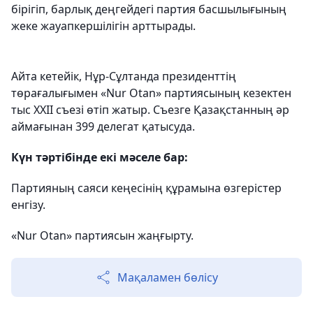
бірігіп, барлық деңгейдегі партия басшылығының
жеке жауапкершілігін арттырады.
Айта кетейік, Нұр-Сұлтанда президенттің
төрағалығымен «Nur Otan» партиясының кезектен
тыс XXII съезі өтіп жатыр. Съезге Қазақстанның әр
аймағынан 399 делегат қатысуда.
Күн тәртібінде екі мәселе бар:
Партияның саяси кеңесінің құрамына өзгерістер
енгізу.
«Nur Otan» партиясын жаңғырту.
Мақаламен бөлісу