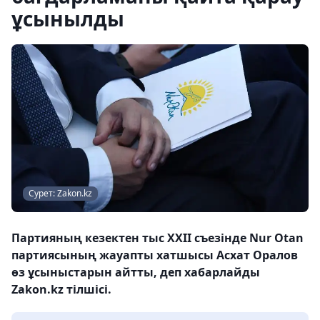
ұсынылды
Сурет: Zakon.kz
Партияның кезектен тыс XXII съезінде Nur Otan
партиясының жауапты хатшысы Асхат Оралов
өз ұсыныстарын айтты, деп хабарлайды
Zakon.kz тілшісі.