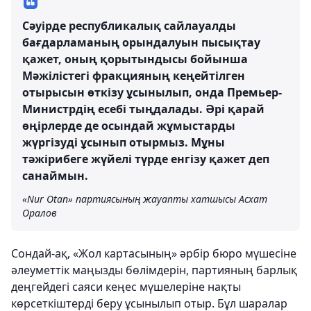
Сәуірде республикалық сайлауалды
бағдарламаның орындалуын пысықтау
қажет, оның қорытындысы бойынша
Мәжілістегі фракцияның кеңейтілген
отырысын өткізу ұсынылып, онда Премьер-
Министрдің есебі тыңдалады. Әрі қарай
өңірлерде де осындай жұмыстарды
жүргізуді ұсынып отырмыз. Мұны
тәжірибеге жүйелі түрде енгізу қажет деп
санаймын.
«Nur Otan» партиясының жауапты хатшысы Асхат
Оралов
Сондай-ақ, «Жол картасының» әрбір бюро мүшесіне
әлеуметтік маңызды бөлімдерін, партияның барлық
деңгейдегі саяси кеңес мүшелеріне нақты
көрсеткіштерді беру ұсынылып отыр. Бұл шаралар