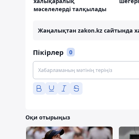
халықаралық
шегері
мәселелерді талқылады
Жаңалықтан zakon.kz сайтында х
Пікірлер
0
Оқи отырыңыз