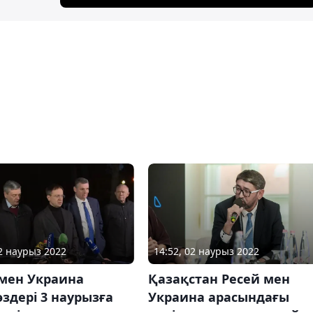
02 наурыз 2022
14:52, 02 наурыз 2022
 мен Украина
Қазақстан Ресей мен
өздері 3 наурызға
Украина арасындағы