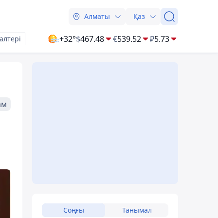
Алматы
Қаз
+32°
$
467.48
€
539.52
₽
5.73
алтері
ам
Соңғы
Танымал