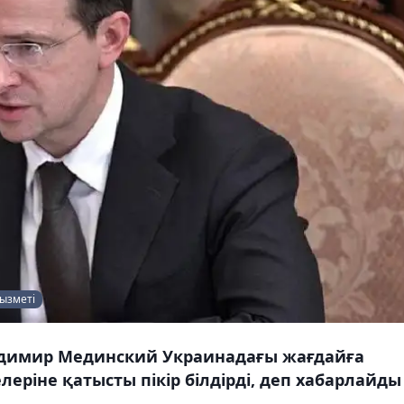
қызметі
ладимир Мединский Украинадағы жағдайға
еріне қатысты пікір білдірді, деп хабарлайды