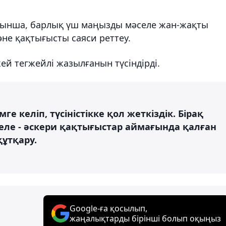
ынша, барлық үш маңызды мәселе жан-жақты
не қақтығысты саяси реттеу.
ей тегжейлі жазылғанын түсіндірді.
е келіп, түсіністікке қол жеткіздік. Бірақ
селе - әскери қақтығыстар аймағында қалған
ұтқару.
Google-ға қосылып,
жаңалықтарды бірінші болып оқыңыз