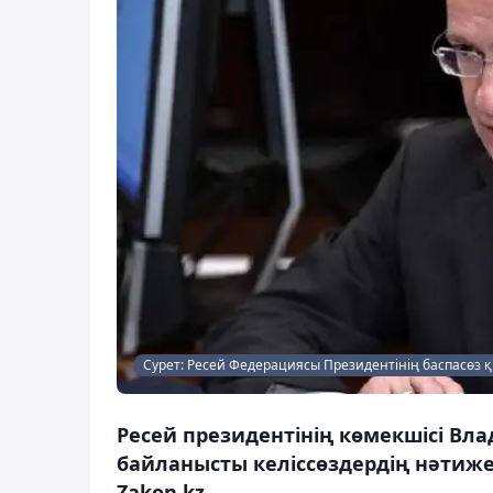
Сурет: Ресей Федерациясы Президентінің баспасөз 
Ресей президентінің көмекшісі В
байланысты келіссөздердің нәтижел
Zakon.kz.