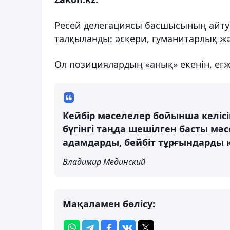
Ресей делегациясы басшысының айту
талқыланды: әскери, гуманитарлық жә
Ол позициялардың «анық» екенін, егж
Кейбір мәселелер бойынша келісімг
бүгінгі таңда шешілген басты мә
адамдарды, бейбіт тұрғындарды қ
Владимир Мединский
Мақаламен бөлісу: