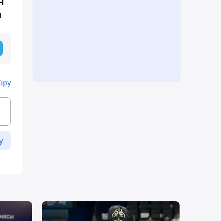
н
ы
Кіру
у