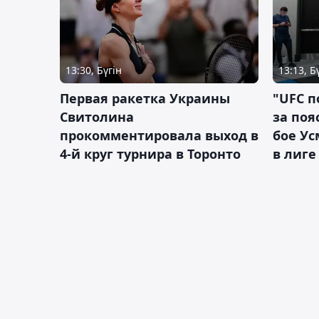
13:30, Бүгін
13:13, Б
Первая ракетка Украины
"UFC п
Свитолина
за поя
прокомментировала выход в
бое У
4-й круг турнира в Торонто
в лиге