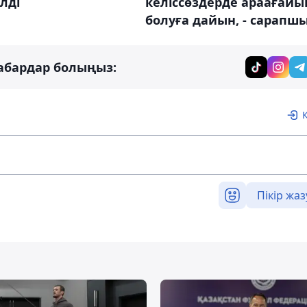
лді
келіссөздерде араағайы
болуға дайын, - сарапш
абардар болыңыз:
Пікір жаз