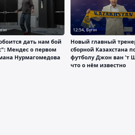
үгін
12:54, Бүгін
обоится дать нам бой
Новый главный трене
с": Мендес о первом
сборной Казахстана п
смана Нурмагомедова
футболу Джон ван ’т 
что о нём известно