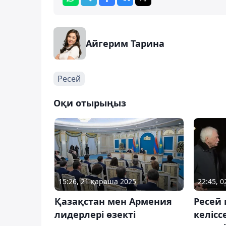
Айгерим Тарина
Ресей
Оқи отырыңыз
15:26, 21 қараша 2025
22:45, 
Қазақстан мен Армения
Ресей
лидерлері өзекті
келісс