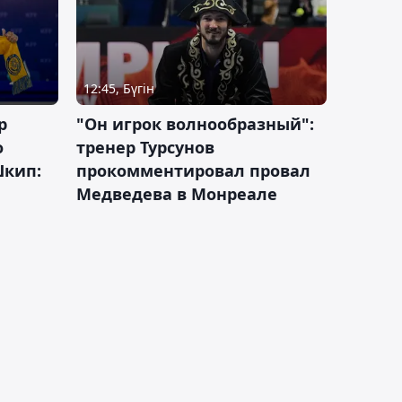
12:45, Бүгін
р
"Он игрок волнообразный":
о
тренер Турсунов
Шкип:
прокомментировал провал
Медведева в Монреале