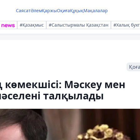
Саясат
Әлем
Қаржы
Оқиға
Құқық
Мақалалар
#Қазақмыс
#Салыстырмалы Қазақстан
#Халық бухг
Қоғ
ң көмекшісі: Мәскеу мен
әселені талқылады