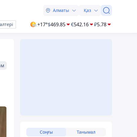
Алматы
Қаз
+17°
$
469.85
€
542.16
₽
5.78
алтері
ам
Соңғы
Танымал