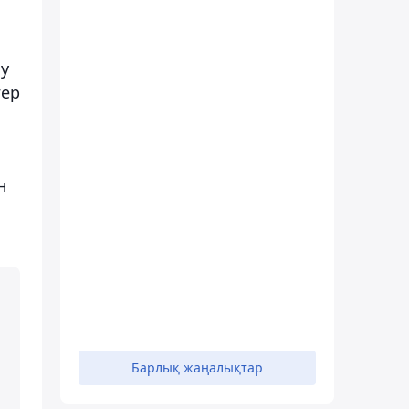
ау
гер
н
Барлық жаңалықтар