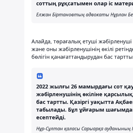
соттың рұқсатымен олар іс мате
Елжан Біртановтың адвокаты Нұрлан Бе
Алайда, төрағалық етуші жәбірленуші
және оны жәбірленушінің өкілі ретінд
бөлігін қанағаттандырудан бас тартты
2022 жылғы 26 мамырдағы сот қа
жәбірленушінің өкіліне қарсылық
бас тартты. Қазіргі уақытта Ақба
табылады. Бұл ұйғарым шағымдан
есептейді.
Нұр-Сұлтан қаласы Сарыарқа ауданының 