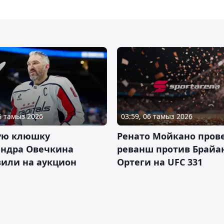
06 тамыз 2026
03:59, 06 тамыз 2026
ую клюшку
Ренато Мойкано пров
андра Овечкина
реванш против Брайа
вили на аукцион
Ортеги на UFC 331