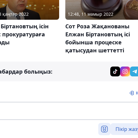
28 қаңтар 2022
12:48, 11 мамыр 2022
Біртановтың ісін
Сот Роза Жақанованы
с прокуратураға
Елжан Біртановтың ісі
рды
бойынша процеске
қатысудан шеттетті
абардар болыңыз:
Пікір жаз