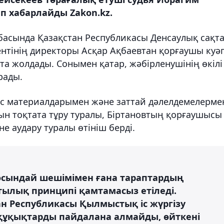
еп хабарлайды Zakon.kz.
басында Қазақстан Республикасы Денсаулық сақт
ментінің директоры Асқар Ақбаевтан қорғаушы куә
йта жолдады. Сонымен қатар, жәбірленушінің өкілі
рады.
іс материалдарымен және заттай дәлелдемелерме
уын тоқтата тұру туралы, Біртановтың қорғаушысы
не аудару туралы өтініш берді.
осындай шешімімен ғана тараптардың
лық принципі қамтамасыз етіледі.
ан Республикасы Қылмыстық іс жүргізу
н құқықтарды пайдалана алмайды, өйткені