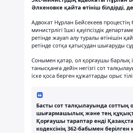
Әлкеновке қайта өтініш білдірді, д
Адвокат Нұрлан Бейсекеев процестің 
министрлігі Ішкі қауіпсіздік департа
ретінде жауап алу туралы өтінішін қа
ретінде сотқа қатысудан шығаруды сұ
Сонымен қатар, ол қорғаушы барлық 
танысқанға дейін негізгі сот талқыла
іске қоса берген құжаттарды орыс тілі
Басты сот талқылауында соттың 
шығармашылық және тең құқықты
Қорғаушы тараптар енді Қазақст
кодексінің 362-бабымен берілге