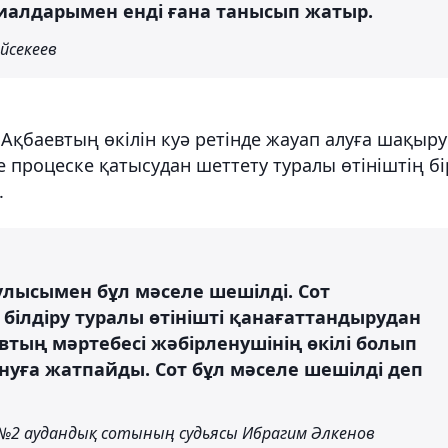
риалдарымен енді ғана танысып жатыр.
йсекеев
 Ақбаевтың өкілін куә ретінде жауап алуға шақыру
е процеске қатысудан шеттету туралы өтініштің бі
.
улысымен бұл мәселе шешілді. Сот
 білдіру туралы өтінішті қанағаттандырудан
евтың мәртебесі жәбірленушінің өкілі болып
уға жатпайды. Сот бұл мәселе шешілді деп
№2 аудандық сотының судьясы Ибрагим Әлкенов