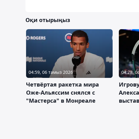
Оқи отырыңыз
04:59, 06 тамыз 2026
04:28, 
Четвёртая ракетка мира
Игров
Оже-Альяссим снялся с
Алекс
"Мастерса" в Монреале
выста