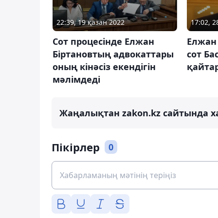
22:39, 19 қазан 2022
17:02, 
Сот процесінде Елжан
Елжан 
Біртановтың адвокаттары
сот Ба
оның кінәсіз екендігін
қайта
мәлімдеді
Жаңалықтан zakon.kz сайтында х
Пікірлер
0