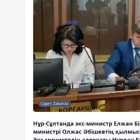
Сурет: Zakon.kz
Нұр-Сұлтанда экс-министр Елжан Б
министрі Олжас Әбішевтің қылмыст
Экс-министрдің адвокаты Нұрлан Б