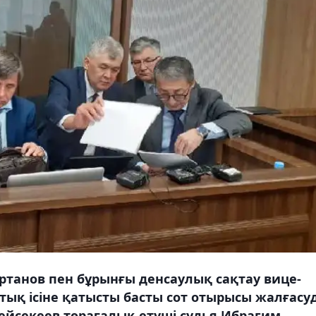
іртанов пен бұрынғы денсаулық сақтау вице-
ық ісіне қатысты басты сот отырысы жалғасуд
ейсекеев төрағалық етуші судья Ибрагим