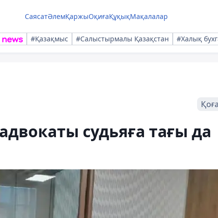
Саясат
Әлем
Қаржы
Оқиға
Құқық
Мақалалар
#Қазақмыс
#Салыстырмалы Қазақстан
#Халық бухг
Қоғ
адвокаты судьяға тағы да