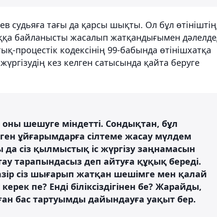
ев судьяға тағы да қарсы шықты. Ол бұл өтініштің
ыққа байланысты жасалып жатқандығымен дәлелдед
қ-процестік кодексінің 99-бабында өтінішхатқа
 жүргізудің кез келген сатысында қайта беруге
т оны шешуге міндетті. Сондықтан, бұл
лген ұйғарымдарға сілтеме жасау мүлдем
ы да сіз қылмыстық іс жүргізу заңнамасын
тау тарапындасыз деп айтуға құқық береді.
азір сіз шығарып жатқан шешімге мен қалай
керек пе? Енді біліксіздігінен бе? Жарайды,
ған бас тартуымды дайындауға уақыт бер.