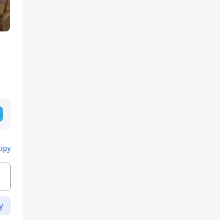
Кіру
у