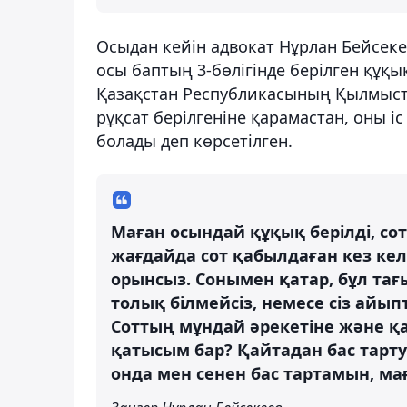
Осыдан кейін адвокат Нұрлан Бейсеке
осы баптың 3-бөлігінде берілген құқ
Қазақстан Республикасының Қылмысты
рұқсат берілгеніне қарамастан, оны іс
болады деп көрсетілген.
Маған осындай құқық берілді, со
жағдайда сот қабылдаған кез ке
орынсыз. Сонымен қатар, бұл тағ
толық білмейсіз, немесе сіз айып
Соттың мұндай әрекетіне және қ
қатысым бар? Қайтадан бас тарту 
онда мен сенен бас тартамын, ма