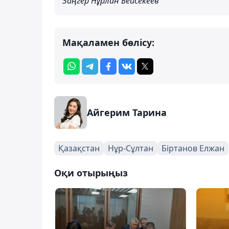
Заңгер Нұрлан Бейсекеев
Мақаламен бөлісу:
Айгерим Тарина
Қазақстан
Нұр-Сұлтан
Біртанов Елжан
Оқи отырыңыз