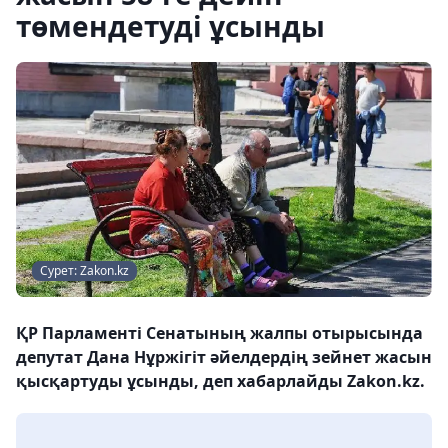
төмендетуді ұсынды
Сурет: Zakon.kz
ҚР Парламенті Сенатының жалпы отырысында
депутат Дана Нұржігіт әйелдердің зейнет жасын
қысқартуды ұсынды, деп хабарлайды Zakon.kz.