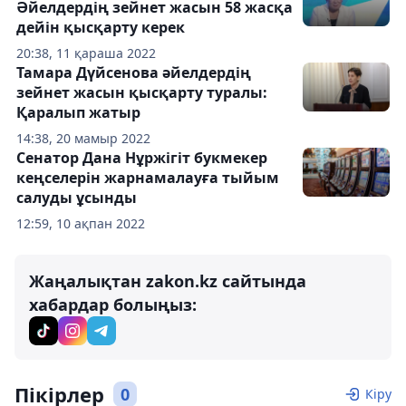
Әйелдердің зейнет жасын 58 жасқа
дейін қысқарту керек
20:38, 11 қараша 2022
Тамара Дүйсенова әйелдердің
зейнет жасын қысқарту туралы:
Қаралып жатыр
14:38, 20 мамыр 2022
Cенатор Дана Нұржігіт букмекер
кеңселерін жарнамалауға тыйым
салуды ұсынды
12:59, 10 ақпан 2022
Жаңалықтан zakon.kz сайтында
хабардар болыңыз:
Пікірлер
0
Кіру