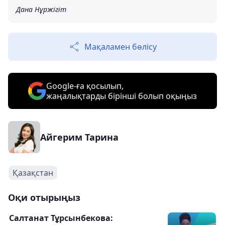
Дана Нұржігіт
Мақаламен бөлісу
Google-ға қосылып,
жаңалықтарды бірінші болып оқыңыз
Айгерим Тарина
Қазақстан
Оқи отырыңыз
Салтанат Тұрсынбекова: