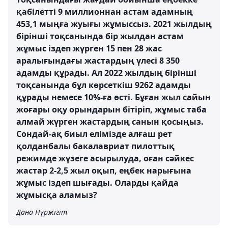
қабілетті 9 миллионнан астам адамның
453,1 мыңға жуығы жұмыссыз. 2021 жылдың
бірінші тоқсанында бір жылдан астам
жұмыс іздеп жүрген 15 пен 28 жас
аралығындағы жастардың үлесі 8 350
адамды құрады. Ал 2022 жылдың бірінші
тоқсанында бұл көрсеткіш 9262 адамды
құрады немесе 10%-ға өсті. Бұған жыл сайын
жоғары оқу орындарын бітіріп, жұмыс таба
алмай жүрген жастардың санын қосыңыз.
Сондай-ақ биыл елімізде алғаш рет
қолданбалы бакалавриат пилоттық
режимде жүзеге асырылуда, оған сәйкес
жастар 2-2,5 жыл оқып, еңбек нарығына
жұмыс іздеп шығады. Оларды қайда
жұмысқа аламыз?
Дана Нұржігіт