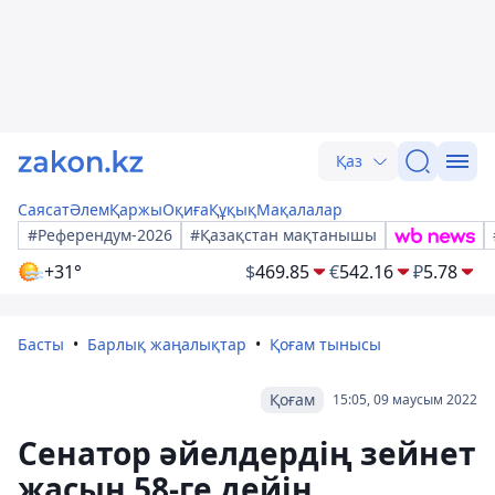
Қаз
Саясат
Әлем
Қаржы
Оқиға
Құқық
Мақалалар
#Референдум-2026
#Қазақстан мақтанышы
+31°
$
469.85
€
542.16
₽
5.78
Басты
Барлық жаңалықтар
Қоғам тынысы
Қоғам
15:05, 09 маусым 2022
Сенатор әйелдердің зейнет
жасын 58-ге дейін