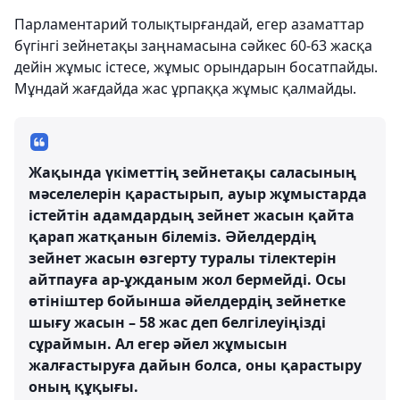
Парламентарий толықтырғандай, егер азаматтар
бүгінгі зейнетақы заңнамасына сәйкес 60-63 жасқа
дейін жұмыс істесе, жұмыс орындарын босатпайды.
Мұндай жағдайда жас ұрпаққа жұмыс қалмайды.
Жақында үкіметтің зейнетақы саласының
мәселелерін қарастырып, ауыр жұмыстарда
істейтін адамдардың зейнет жасын қайта
қарап жатқанын білеміз. Әйелдердің
зейнет жасын өзгерту туралы тілектерін
айтпауға ар-ұжданым жол бермейді. Осы
өтініштер бойынша әйелдердің зейнетке
шығу жасын – 58 жас деп белгілеуіңізді
сұраймын. Ал егер әйел жұмысын
жалғастыруға дайын болса, оны қарастыру
оның құқығы.