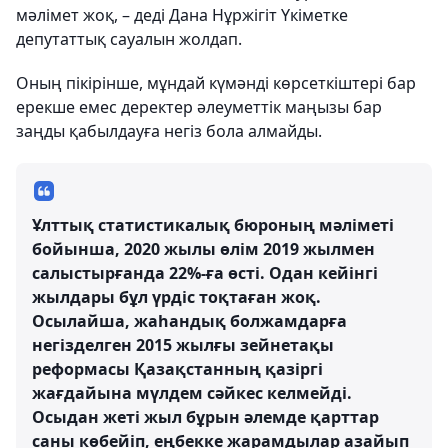
мәлімет жоқ, – деді Дана Нұржігіт Үкіметке
депутаттық сауалын жолдап.
Оның пікірінше, мұндай күмәнді көрсеткіштері бар
ерекше емес деректер әлеуметтік маңызы бар
заңды қабылдауға негіз бола алмайды.
Ұлттық статистикалық бюроның мәліметі
бойынша, 2020 жылы өлім 2019 жылмен
салыстырғанда 22%-ға өсті. Одан кейінгі
жылдары бұл үрдіс тоқтаған жоқ.
Осылайша, жаһандық болжамдарға
негізделген 2015 жылғы зейнетақы
реформасы Қазақстанның қазіргі
жағдайына мүлдем сәйкес келмейді.
Осыдан жеті жыл бұрын әлемде қарттар
саны көбейіп, еңбекке жарамдылар азайып