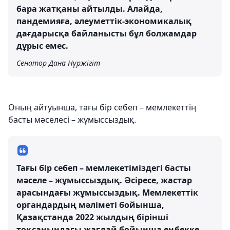
бара жатқаны айтылды. Алайда,
пандемияға, әлеуметтік-экономикалық
дағдарысқа байланысты бұл болжамдар
дұрыс емес.
Сенатор Дана Нұржігіт
Оның айтуынша, тағы бір себеп – мемлекеттің
басты мәселесі – жұмыссыздық.
Тағы бір себеп – мемлекетіміздегі басты
мәселе – жұмыссыздық. Әсіресе, жастар
арасындағы жұмыссыздық. Мемлекеттік
органдардың мәліметі бойынша,
Қазақстанда 2022 жылдың бірінші
тоқсанындағы жағдай бойынша еңбекке