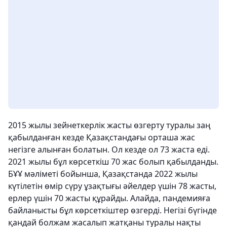
2015 жылы зейнеткерлік жасты өзгерту туралы заң
қабылданған кезде Қазақстандағы орташа жас
негізге алынған болатын. Ол кезде ол 73 жаста еді.
2021 жылы бұл көрсеткіш 70 жас болып қабылданды.
БҰҰ мәліметі бойынша, Қазақстанда 2022 жылы
күтілетін өмір сүру ұзақтығы әйелдер үшін 78 жасты,
ерлер үшін 70 жасты құрайды. Алайда, пандемияға
байланысты бұл көрсеткіштер өзгерді. Негізі бүгінде
қандай болжам жасалып жатқаны туралы нақты