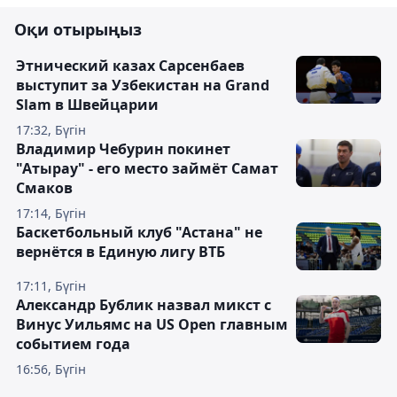
Оқи отырыңыз
Этнический казах Сарсенбаев
выступит за Узбекистан на Grand
Slam в Швейцарии
17:32, Бүгін
Владимир Чебурин покинет
"Атырау" - его место займёт Самат
Смаков
17:14, Бүгін
Баскетбольный клуб "Астана" не
вернётся в Единую лигу ВТБ
17:11, Бүгін
Александр Бублик назвал микст с
Винус Уильямс на US Open главным
событием года
16:56, Бүгін