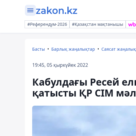
#Референдум-2026
#Қазақстан мақтанышы
Басты
Барлық жаңалықтар
Саясат жаңалы
19:45, 05 қыркүйек 2022
Кабулдағы Ресей елш
қатысты ҚР СІМ мә