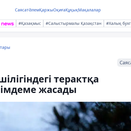
Саясат
Әлем
Қаржы
Оқиға
Құқық
Мақалалар
#Қазақмыс
#Салыстырмалы Қазақстан
#Халық бухг
қтары
Саяс
ілігіндегі терактқа
лімдеме жасады