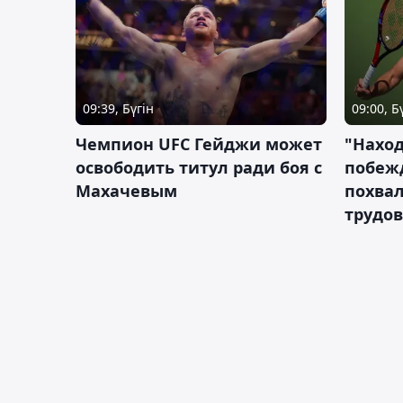
09:39, Бүгін
09:00, Б
Чемпион UFC Гейджи может
"Наход
освободить титул ради боя с
побежд
Махачевым
похва
трудов