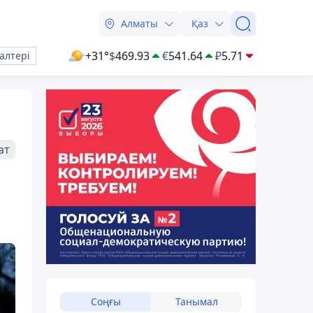
Алматы
Қаз
+31°
$
469.93
€
541.64
₽
5.71
алтері
ат
Соңғы
Танымал