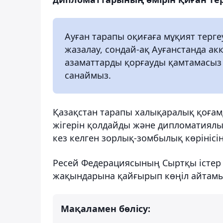
Ауған тарапы оқиғаға мұқият тергеу
жазалау, сондай-ақ Ауғанстанда а
азаматтарды қорғауды қамтамасыз 
санаймыз.
Қазақстан тарапы халықаралық қоғам
жігерін қолдайды және дипломатиялы
кез келген зорлық-зомбылық көрінісі
Ресей Федерациясының Сыртқы істер 
жақындарына қайғырып көңіл айтамы
Мақаламен бөлісу: