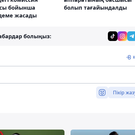
ясы бойынша
болып тағайындалды
деме жасады
абардар болыңыз:
Пікір жаз