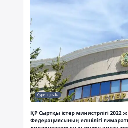
Сурет: gov.kz
ҚР Сыртқы істер министрлігі 2022
Федерациясының елшілігі ғимарат
дипломаттарының өмірін қиған тер