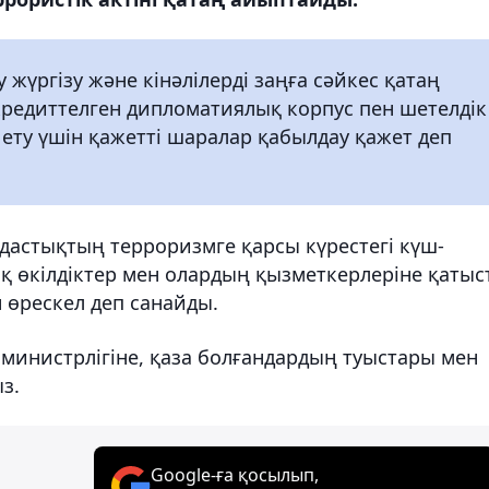
 жүргізу және кінәлілерді заңға сәйкес қатаң
ккредиттелген дипломатиялық корпус пен шетелдік
ету үшін қажетті шаралар қабылдау қажет деп
дастықтың терроризмге қарсы күрестегі күш-
қ өкілдіктер мен олардың қызметкерлеріне қатыс
н өрескел деп санайды.
министрлігіне, қаза болғандардың туыстары мен
з.
Google-ға қосылып,