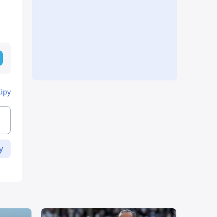
Кіру
у