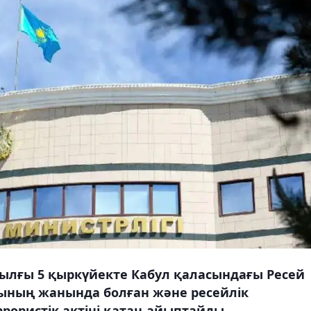
 жылғы 5 қыркүйекте Кабул қаласындағы Ресей
ының жанында болған және ресейлік
рористік актіні қатаң айыптайды.