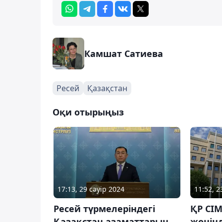
Камшат Сатиева
Ресей
Қазақстан
Оқи отырыңыз
17:13, 29 сәуір 2024
11:52, 2
Ресей түрмелеріндегі
ҚР СІМ
Қазақстан азаматтарын
жөнінд