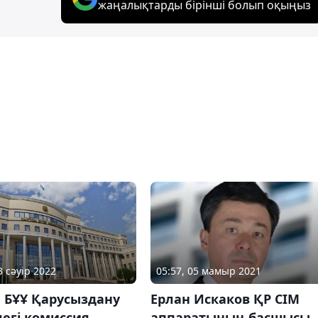
жаңалықтарды бірінші болып оқыңыз
3 сәуір 2022
05:57, 05 мамыр 2021
 БҰҰ Қарусыздану
Ерлан Искаков ҚР СІМ
егі комиссия
аппаратының басшысы