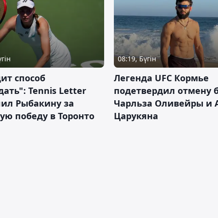
үгін
08:19, Бүгін
ит способ
Легенда UFC Кормье
ать": Tennis Letter
подетвердил отмену 
лил Рыбакину за
Чарльза Оливейры и 
ую победу в Торонто
Царукяна