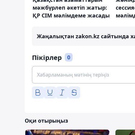
мәжбүрлеп әкетіп жатыр:
сесси
ҚР СІМ мәлімдеме жасады
мәлім
Жаңалықтан zakon.kz сайтында х
Пікірлер
0
Оқи отырыңыз