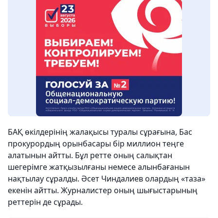
БАҚ өкілдерінің жалақысы туралы сұрағына, Бас
прокурордың орынбасары бір миллион теңге
алатынын айтты. Бұл ретте оның салықтан
шегерімге жатқызылғаны немесе алынбағанын
нақтылау сұралды. Әсет Чиндалиев олардың «таза»
екенін айтты. Журналистер оның шығыстарының
реттерін де сұрады.