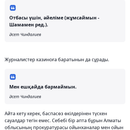
Отбасы үшін, әйеліме (жұмсаймын -
Шамамен ред.).
Әсет Чиндалиев
Журналистер казиноға баратынын да сұрады.
Мен ешқайда бармаймын.
Әсет Чиндалиев
Айта кету керек, баспасөз өкілдерінен түскен
сауалдар тегін емес. Себебі бір апта бұрын Алматы
облысының прокуратурасы ойынханалар мен ойын