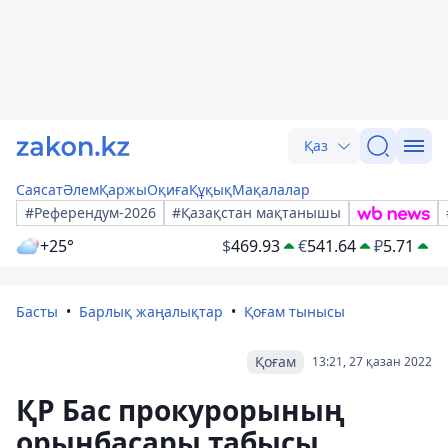
Қаз
Саясат
Әлем
Қаржы
Оқиға
Құқық
Мақалалар
#Референдум-2026
#Қазақстан мақтанышы
+25°
$
469.93
€
541.64
₽
5.71
Басты
Барлық жаңалықтар
Қоғам тынысы
Қоғам
13:21, 27 қазан 2022
ҚР Бас прокурорының
орынбасары табысы