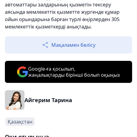
автоматтары залдарының қызметін тексеру
аясында мемлекеттік қызметте жүргенде құмар
ойын орындарына барған түрлі өңірлерден 305
мемлекеттік қызметкерді анықтады.
Мақаламен бөлісу
Google-ға қосылып,
жаңалықтарды бірінші болып оқыңыз
Айгерим Тарина
Қазақстан
Оқи отырыңыз