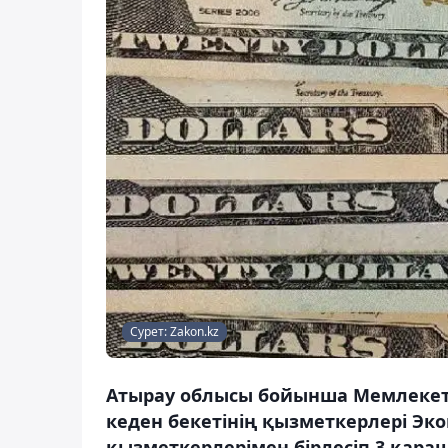
Сурет: Zakon.kz
Атырау облысы бойынша Мемлекетт
кеден бекетінің қызметкерлері Эк
қызметкерлерімен бірлесіп 3 қар