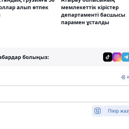
оллар алып өтпек
мемлекеттік кірістер
н
департаменті басшысы
парамен ұсталды
абардар болыңыз:
Пікір жаз