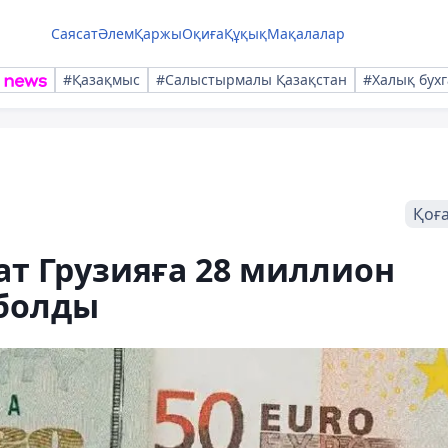
Саясат
Әлем
Қаржы
Оқиға
Құқық
Мақалалар
#Қазақмыс
#Салыстырмалы Қазақстан
#Халық бухг
Қоғ
т Грузияға 28 миллион
 болды