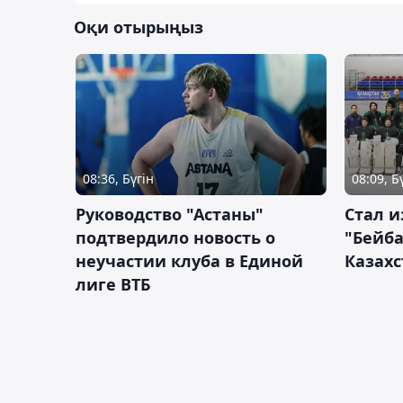
Оқи отырыңыз
08:36, Бүгін
08:09, Б
Руководство "Астаны"
Стал и
подтвердило новость о
"Бейба
неучастии клуба в Единой
Казахс
лиге ВТБ