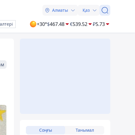
Алматы
Қаз
+30°
$
467.48
€
539.52
₽
5.73
алтері
ам
Соңғы
Танымал