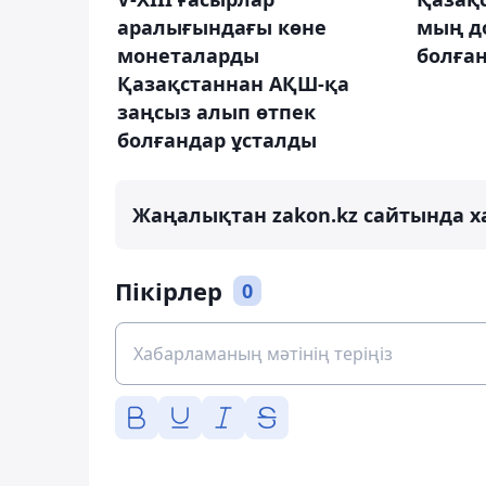
аралығындағы көне
мың д
монеталарды
болға
Қазақстаннан АҚШ-қа
заңсыз алып өтпек
болғандар ұсталды
Жаңалықтан zakon.kz сайтында х
Пікірлер
0