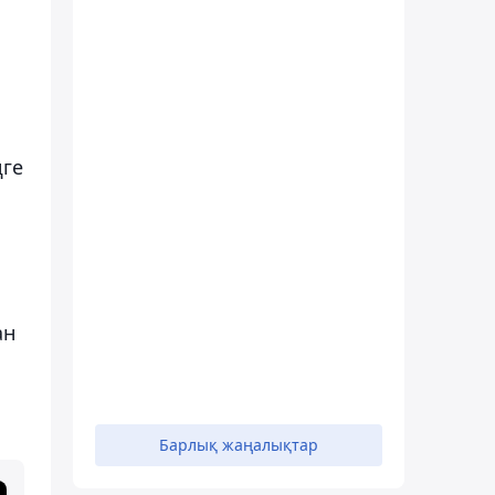
ңге
ан
Барлық жаңалықтар