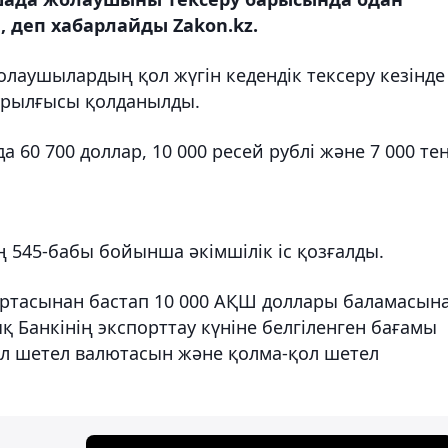
 деп хабарлайды Zakon.kz.
лаушылардың қол жүгін кедендік тексеру кезінде
ұрылғысы қолданылды.
 60 700 доллар, 10 000 ресей рублі және 7 000 те
 545-бабы бойынша әкімшілік іс қозғалды.
ртасынан бастап 10 000 АҚШ доллары баламасын
 Банкінің экспорттау күніне белгіленген бағамы
л шетел валютасын және қолма-қол шетел