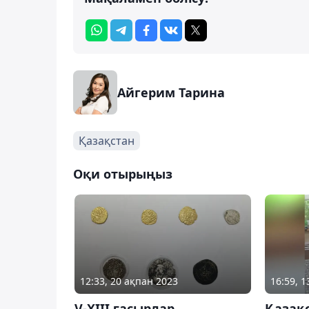
Айгерим Тарина
Қазақстан
Оқи отырыңыз
12:33, 20 ақпан 2023
16:59, 
V-XIII ғасырлар
Қазақс