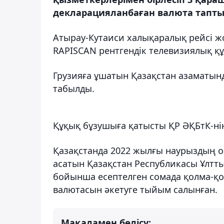
декларацияланбаған валюта тапты,
Атырау-Кутаиси халықаралық рейсі жо
RAPISCAN рентгендік телевизиялық қ
Грузияға ұшатын Қазақстан азаматында
табылды.⠀
Құқық бұзушыға қатысты ҚР ӘҚБтК-нің
Қазақстанда 2022 жылғы наурыздың о
асатын Қазақстан Республикасы Ұлттық
бойынша есептелген сомада қолма-қо
валютасын әкетуге тыйым салынған.
Мақаламен бөлісу: