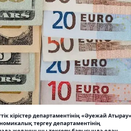
ік кірістер департаментінің «Әуежай Атырау
ономикалық тергеу департаментінің
ашада жолаушыны тексеру барысында одан