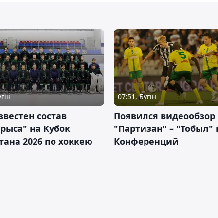
үгін
07:51, Бүгін
звестен состав
Появился видеообзор
рыса" на Кубок
"Партизан" – "Тобыл" 
тана 2026 по хоккею
Конференций