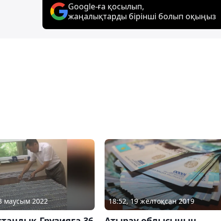
Google-ға қосылып,
жаңалықтарды бірінші болып оқыңыз
13 маусым 2022
18:52, 19 желтоқсан 2019
тандық Грузияға 36
Атырау облысының